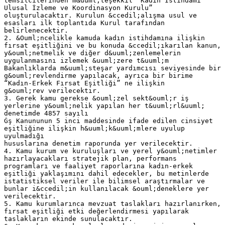
temsilcilerinden m&uuml;teşekkil “Kadın İstihdamı
Ulusal İzleme ve Koordinasyon Kurulu”
oluşturulacaktır. Kurulun &ccedil;alışma usul ve
esasları ilk toplantıda Kurul tarafından
belirlenecektir.
2. &Ouml;ncelikle kamuda kadın istihdamına ilişkin
fırsat eşitliğini ve bu konuda &ccedil;ıkarılan kanun,
y&ouml;netmelik ve diğer d&uuml;zenlemelerin
uygulanmasını izlemek &uuml;zere t&uuml;m
Bakanlıklarda m&uuml;steşar yardımcısı seviyesinde bir
g&ouml;revlendirme yapılacak, ayrıca bir birime
“Kadın-Erkek Fırsat Eşitliği” ne ilişkin
g&ouml;rev verilecektir.
3. Gerek kamu gerekse &ouml;zel sekt&ouml;r iş
yerlerine y&ouml;nelik yapılan her t&uuml;rl&uuml;
denetimde 4857 sayılı
Ġş Kanununun 5 inci maddesinde ifade edilen cinsiyet
eşitliğine ilişkin h&uuml;k&uuml;mlere uyulup
uyulmadığı
hususlarına denetim raporunda yer verilecektir.
4. Kamu kurum ve kuruluşları ve yerel y&ouml;netimler
hazırlayacakları stratejik plan, performans
programları ve faaliyet raporlarına kadın-erkek
eşitliği yaklaşımını dahil edecekler, bu metinlerde
istatistiksel veriler ile bilimsel araştırmalar ve
bunlar i&ccedil;in kullanılacak &ouml;deneklere yer
verilecektir.
5. Kamu kurumlarınca mevzuat taslakları hazırlanırken,
fırsat eşitliği etki değerlendirmesi yapılarak
taslakların ekinde sunulacaktır.