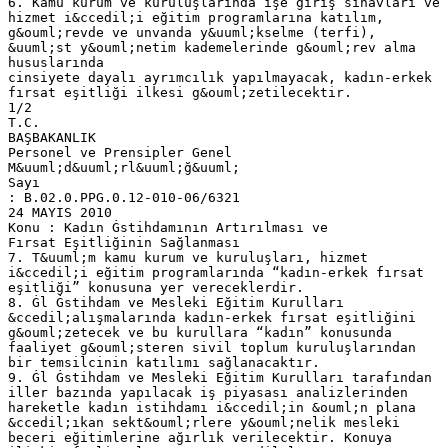
6. Kamu kurum ve kuruluşlarında işe giriş sınavları ve
hizmet i&ccedil;i eğitim programlarına katılım,
g&ouml;revde ve unvanda y&uuml;kselme (terfi),
&uuml;st y&ouml;netim kademelerinde g&ouml;rev alma
hususlarında
cinsiyete dayalı ayrımcılık yapılmayacak, kadın-erkek
fırsat eşitliği ilkesi g&ouml;zetilecektir.
1/2
T.C.
BAŞBAKANLIK
Personel ve Prensipler Genel
M&uuml;d&uuml;rl&uuml;ğ&uuml;
Sayı
: B.02.0.PPG.0.12-010-06/6321
24 MAYIS 2010
Konu : Kadın Ġstihdamının Artırılması ve
Fırsat Eşitliğinin Sağlanması
7. T&uuml;m kamu kurum ve kuruluşları, hizmet
i&ccedil;i eğitim programlarında “kadın-erkek fırsat
eşitliği” konusuna yer vereceklerdir.
8. Ġl Ġstihdam ve Mesleki Eğitim Kurulları
&ccedil;alışmalarında kadın-erkek fırsat eşitliğini
g&ouml;zetecek ve bu kurullara “kadın” konusunda
faaliyet g&ouml;steren sivil toplum kuruluşlarından
bir temsilcinin katılımı sağlanacaktır.
9. Ġl Ġstihdam ve Mesleki Eğitim Kurulları tarafından
iller bazında yapılacak iş piyasası analizlerinden
hareketle kadın istihdamı i&ccedil;in &ouml;n plana
&ccedil;ıkan sekt&ouml;rlere y&ouml;nelik mesleki
beceri eğitimlerine ağırlık verilecektir. Konuya