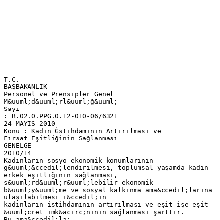
T.C.
BAŞBAKANLIK
Personel ve Prensipler Genel
M&uuml;d&uuml;rl&uuml;ğ&uuml;
Sayı
: B.02.0.PPG.0.12-010-06/6321
24 MAYIS 2010
Konu : Kadın Ġstihdamının Artırılması ve
Fırsat Eşitliğinin Sağlanması
GENELGE
2010/14
Kadınların sosyo-ekonomik konumlarının
g&uuml;&ccedil;lendirilmesi, toplumsal yaşamda kadın
erkek eşitliğinin sağlanması,
s&uuml;rd&uuml;r&uuml;lebilir ekonomik
b&uuml;y&uuml;me ve sosyal kalkınma ama&ccedil;larına
ulaşılabilmesi i&ccedil;in
kadınların istihdamının artırılması ve eşit işe eşit
&uuml;cret imk&acirc;nının sağlanması şarttır.
Bu ama&ccedil;la;