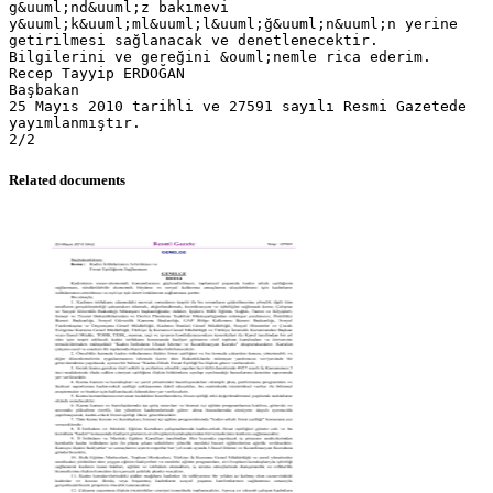
g&uuml;nd&uuml;z bakımevi
y&uuml;k&uuml;ml&uuml;l&uuml;ğ&uuml;n&uuml;n yerine
getirilmesi sağlanacak ve denetlenecektir.
Bilgilerini ve gereğini &ouml;nemle rica ederim.
Recep Tayyip ERDOĞAN
Başbakan
25 Mayıs 2010 tarihli ve 27591 sayılı Resmi Gazetede
yayımlanmıştır.
Related documents