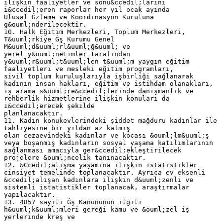
ilişkin faaliyetler ve sonu&ccedil;larını
i&ccedil;eren raporlar her yıl ocak ayında
Ulusal Ġzleme ve Koordinasyon Kuruluna
g&ouml;nderilecektir.
10. Halk Eğitim Merkezleri, Toplum Merkezleri,
T&uuml;rkiye Ġş Kurumu Genel
M&uuml;d&uuml;rl&uuml;ğ&uuml; ve
yerel y&ouml;netimler tarafından
y&uuml;r&uuml;t&uuml;len t&uuml;m yaygın eğitim
faaliyetleri ve mesleki eğitim programları,
sivil toplum kuruluşlarıyla işbirliği sağlanarak
kadının insan hakları, eğitim ve istihdam olanakları,
iş arama s&uuml;re&ccedil;lerinde danışmanlık ve
rehberlik hizmetlerine ilişkin konuları da
i&ccedil;erecek şekilde
planlanacaktır.
11. Kadın konukevlerindeki şiddet mağduru kadınlar ile
tahliyesine bir yıldan az kalmış
olan cezaevindeki kadınlar ve kocası &ouml;lm&uuml;ş
veya boşanmış kadınların sosyal yaşama katılımlarının
sağlanması amacıyla ger&ccedil;ekleştirilecek
projelere &ouml;ncelik tanınacaktır.
12. &Ccedil;alışma yaşamına ilişkin istatistikler
cinsiyet temelinde toplanacaktır. Ayrıca ev eksenli
&ccedil;alışan kadınlara ilişkin d&uuml;zenli ve
sistemli istatistikler toplanacak, araştırmalar
yapılacaktır.
13. 4857 sayılı Ġş Kanununun ilgili
h&uuml;k&uuml;mleri gereği kamu ve &ouml;zel iş
yerlerinde kreş ve