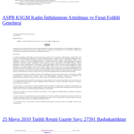
ASPB KSGM Kadın İstihdamının Artırılması ve Fırsat Eşitliği
Genelgesi
25 Mayıs 2010 Tarihli Resmi Gazete Sayı: 27591 Başbakanlıktan