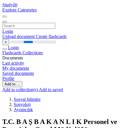
Study
lib
Explore Categories
Login
Upload document
Create flashcards
×
Login
Flashcards
Collections
Documents
Last activity
My documents
Saved documents
Profile
Add to ...
Add to collection(s)
Add to saved
Sosyal bilimler
Sosyoloji
Ayrımcılık
T.C. B A Ş B A K A N L I K Personel ve