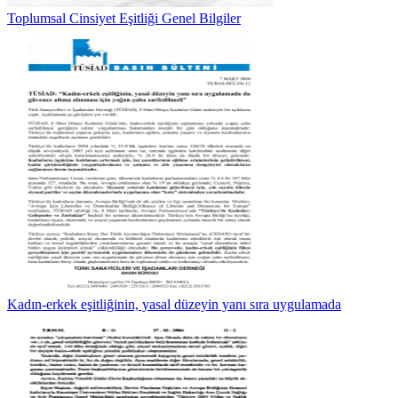
Toplumsal Cinsiyet Eşitliği Genel Bilgiler
Kadın-erkek eşitliğinin, yasal düzeyin yanı sıra uygulamada