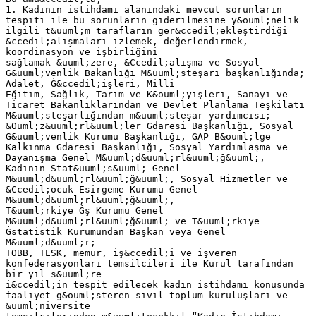
1. Kadının istihdamı alanındaki mevcut sorunların
tespiti ile bu sorunların giderilmesine y&ouml;nelik
ilgili t&uuml;m tarafların ger&ccedil;ekleştirdiği
&ccedil;alışmaları izlemek, değerlendirmek,
koordinasyon ve işbirliğini
sağlamak &uuml;zere, &Ccedil;alışma ve Sosyal
G&uuml;venlik Bakanlığı M&uuml;steşarı başkanlığında;
Adalet, Ġ&ccedil;işleri, Milli
Eğitim, Sağlık, Tarım ve K&ouml;yişleri, Sanayi ve
Ticaret Bakanlıklarından ve Devlet Planlama Teşkilatı
M&uuml;steşarlığından m&uuml;steşar yardımcısı;
&Ouml;z&uuml;rl&uuml;ler Ġdaresi Başkanlığı, Sosyal
G&uuml;venlik Kurumu Başkanlığı, GAP B&ouml;lge
Kalkınma Ġdaresi Başkanlığı, Sosyal Yardımlaşma ve
Dayanışma Genel M&uuml;d&uuml;rl&uuml;ğ&uuml;,
Kadının Stat&uuml;s&uuml; Genel
M&uuml;d&uuml;rl&uuml;ğ&uuml;, Sosyal Hizmetler ve
&Ccedil;ocuk Esirgeme Kurumu Genel
M&uuml;d&uuml;rl&uuml;ğ&uuml;,
T&uuml;rkiye Ġş Kurumu Genel
M&uuml;d&uuml;rl&uuml;ğ&uuml; ve T&uuml;rkiye
Ġstatistik Kurumundan Başkan veya Genel
M&uuml;d&uuml;r;
TOBB, TESK, memur, iş&ccedil;i ve işveren
konfederasyonları temsilcileri ile Kurul tarafından
bir yıl s&uuml;re
i&ccedil;in tespit edilecek kadın istihdamı konusunda
faaliyet g&ouml;steren sivil toplum kuruluşları ve
&uuml;niversite