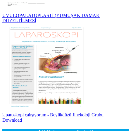
UVULOPALATOPLASTİ (YUMUŞAK DAMAK
DÜZELTİLMESİ
laparoskopi çalışıyorum - Beylikdüzü Jinekoloji Grubu
Download