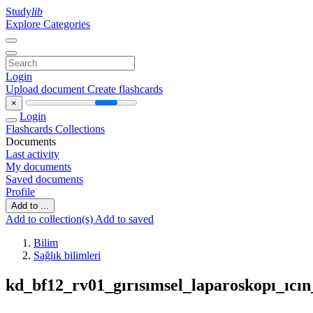
Study
lib
Explore Categories
Login
Upload document
Create flashcards
×
Login
Flashcards
Collections
Documents
Last activity
My documents
Saved documents
Profile
Add to ...
Add to collection(s)
Add to saved
Bilim
Sağlık bilimleri
kd_bf12_rv01_gırısımsel_laparoskopı_ıcın