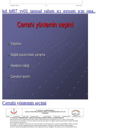
kd_bf07_rv01_tanısal_rahım_ıcı_gırısım_ıcın_ona..
Cerrahi yöntemin seçimi