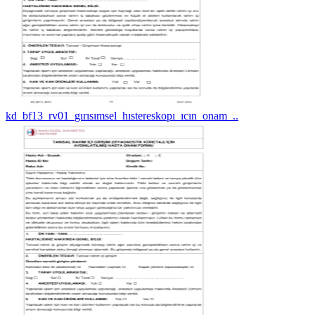
kd_bf13_rv01_gırısımsel_hıstereskopı_ıcın_onam_..