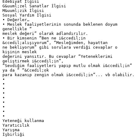
Edebiyat İlgisi
G&uuml;zel Sanatlar İlgisi
M&uuml;zik İlgisi
Sosyal Yardım İlgisi
• Değerler…
• Meslek faaliyetlerinin sonunda beklenen doyum
genellikle “
meslek değeri” olarak adlandırılır.
• Bir kimsenin “Ben ne i&ccedil;in
&ccedil;alışıyorum”, “Mesleğimden, hayattan
ne bekliyorum” gibi sorulara verdiği cevaplar o
kişinin meslek
değerini yansıtır. Bu cevaplar “Yeteneklerimi
geliştirmek i&ccedil;in”,
“Sevdiğim faaliyetleri yapıp mutlu olmak i&ccedil;in”
ya da “ “&Ccedil;ok
para kazanıp zengin olmak i&ccedil;in”... vb olabilir.
•
•
•
•
•
•
•
•
•
Yeteneği kullanma
Yaratıcılık
Yarışma
İşbirliği