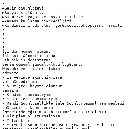
•
►Gelir d&uuml;zeyi
►Sosyal stat&uuml;
►&Ouml;zel yaşam ve sosyal ilişkiler
►Zamanı kullanma bi&ccedil;imi
►Kendimizi ifade etme, ger&ccedil;ekleştirme fırsatı
•
•
•
•
•
İşinden memnun olmama
İsteksiz &Ccedil;alışma
Sık sık iş değiştirme
Verim d&uuml;ş&uuml;kl&uuml;ğ&uuml;
Mesleki yenilikleri takip
edememe
• İş yerinde ekonomik zarar
yol a&ccedil;ma
• &Ouml;zel hayata olumsuz
yansıma
• Kendimi tanımalıyım.
• Meslekleri tanımalıyım.
• Kendi &ouml;zelliklerimle &ouml;rt&uuml;şen mesleği
se&ccedil;tikten sonra
‘Nerelerde eğitim alabilirim?’ araştırmalıyım.
• Bir plan oluşturmalıyım.
• Yetenekler
• Yetenek; &ouml;ğrenme g&uuml;c&uuml;, belli bir