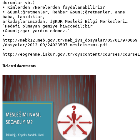
durumlar vb.)
• Kimlerden /Nerelerden faydalanabiliriz?
• &Ouml;ğretmenler, Rehber &ouml;ğretmenler, anne
baba, tanıdıklar,
arkadaşlarımızdan, İŞKUR Mesleki Bilgi Merkezleri…
‘Hedefi olmayan gemiye hi&ccedil;bir
r&uuml;zgar yardım edemez.’
•
http://mebk12.meb.gov.tr/meb_iys_dosyalar/05/01/970069
/dosyalar/2013_09/24023507_meslekseimi.pdf
•
Related documents