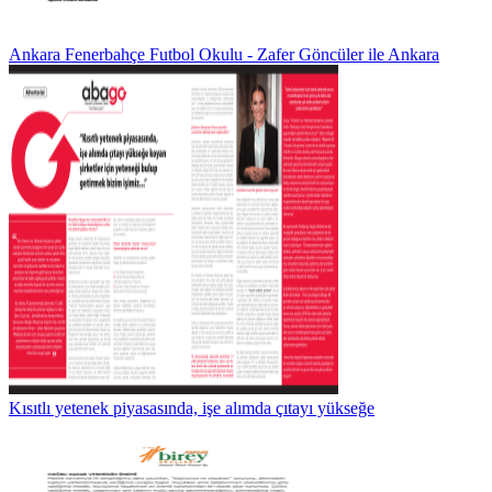
Ankara Fenerbahçe Futbol Okulu - Zafer Göncüler ile Ankara
Kısıtlı yetenek piyasasında, işe alımda çıtayı yükseğe