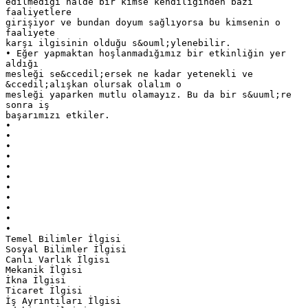
edilmediği halde bir kimse kendiliğinden bazı
faaliyetlere
girişiyor ve bundan doyum sağlıyorsa bu kimsenin o
faaliyete
karşı ilgisinin olduğu s&ouml;ylenebilir.
• Eğer yapmaktan hoşlanmadığımız bir etkinliğin yer
aldığı
mesleği se&ccedil;ersek ne kadar yetenekli ve
&ccedil;alışkan olursak olalım o
mesleği yaparken mutlu olamayız. Bu da bir s&uuml;re
sonra iş
başarımızı etkiler.
•
•
•
•
•
•
•
•
•
•
•
Temel Bilimler İlgisi
Sosyal Bilimler İlgisi
Canlı Varlık İlgisi
Mekanik İlgisi
İkna İlgisi
Ticaret İlgisi
İş Ayrıntıları İlgisi