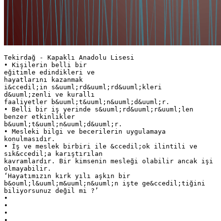
Tekirdağ - Kapaklı Anadolu Lisesi
• Kişilerin belli bir
eğitimle edindikleri ve
hayatlarını kazanmak
i&ccedil;in s&uuml;rd&uuml;rd&uuml;kleri
d&uuml;zenli ve kurallı
faaliyetler b&uuml;t&uuml;n&uuml;d&uuml;r.
• Belli bir iş yerinde s&uuml;rd&uuml;r&uuml;len
benzer etkinlikler
b&uuml;t&uuml;n&uuml;d&uuml;r.
• Mesleki bilgi ve becerilerin uygulamaya
konulmasıdır.
• İş ve meslek birbiri ile &ccedil;ok ilintili ve
sık&ccedil;a karıştırılan
kavramlardır. Bir kimsenin mesleği olabilir ancak işi
olmayabilir.
‘Hayatımızın kırk yılı aşkın bir
b&ouml;l&uuml;m&uuml;n&uuml;n işte ge&ccedil;tiğini
biliyorsunuz değil mi ?’
•
•
•
•