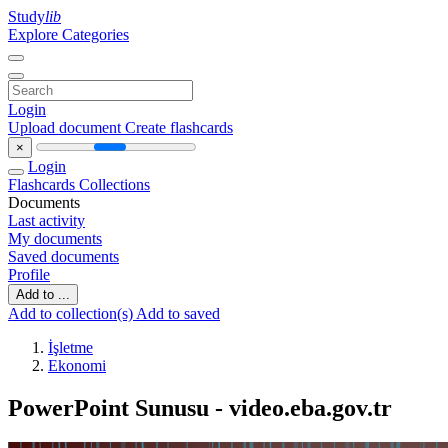
Study
lib
Explore Categories
Login
Upload document
Create flashcards
×
Login
Flashcards
Collections
Documents
Last activity
My documents
Saved documents
Profile
Add to ...
Add to collection(s)
Add to saved
İşletme
Ekonomi
PowerPoint Sunusu - video.eba.gov.tr