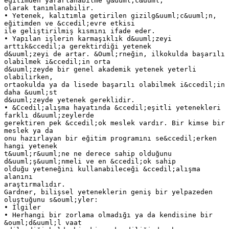
eğitimden yararlanabilme g&uuml;c&uuml;
olarak tanımlanabilir.
• Yetenek, kalıtımla getirilen gizilg&uuml;c&uuml;n,
eğitimden ve &ccedil;evre etkisi
ile geliştirilmiş kısmını ifade eder.
• Yapılan işlerin karmaşıklık d&uuml;zeyi
arttık&ccedil;a gerektirdiği yetenek
d&uuml;zeyi de artar. &Ouml;rneğin, ilkokulda başarılı
olabilmek i&ccedil;in orta
d&uuml;zeyde bir genel akademik yetenek yeterli
olabilirken,
ortaokulda ya da lisede başarılı olabilmek i&ccedil;in
daha &uuml;st
d&uuml;zeyde yetenek gereklidir.
• &Ccedil;alışma hayatında &ccedil;eşitli yetenekleri
farklı d&uuml;zeylerde
gerektiren pek &ccedil;ok meslek vardır. Bir kimse bir
meslek ya da
onu hazırlayan bir eğitim programını se&ccedil;erken
hangi yetenek
t&uuml;r&uuml;ne ne derece sahip olduğunu
d&uuml;ş&uuml;nmeli ve en &ccedil;ok sahip
olduğu yeteneğini kullanabileceği &ccedil;alışma
alanını
araştırmalıdır.
Gardner, bilişsel yeteneklerin geniş bir yelpazeden
oluştuğunu s&ouml;yler:
• İlgiler
• Herhangi bir zorlama olmadığı ya da kendisine bir
&ouml;d&uuml;l vaat