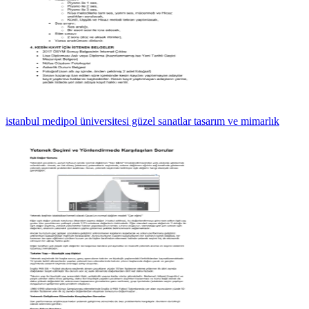
istanbul medipol üniversitesi güzel sanatlar tasarım ve mimarlık