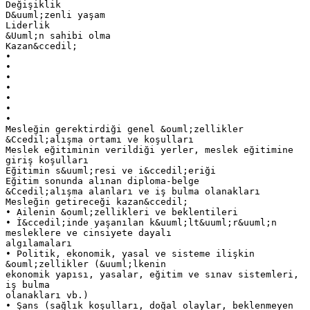
Değişiklik
D&uuml;zenli yaşam
Liderlik
&Uuml;n sahibi olma
Kazan&ccedil;
•
•
•
•
•
•
•
Mesleğin gerektirdiği genel &ouml;zellikler
&Ccedil;alışma ortamı ve koşulları
Meslek eğitiminin verildiği yerler, meslek eğitimine
giriş koşulları
Eğitimin s&uuml;resi ve i&ccedil;eriği
Eğitim sonunda alınan diploma-belge
&Ccedil;alışma alanları ve iş bulma olanakları
Mesleğin getireceği kazan&ccedil;
• Ailenin &ouml;zellikleri ve beklentileri
• İ&ccedil;inde yaşanılan k&uuml;lt&uuml;r&uuml;n
mesleklere ve cinsiyete dayalı
algılamaları
• Politik, ekonomik, yasal ve sisteme ilişkin
&ouml;zellikler (&uuml;lkenin
ekonomik yapısı, yasalar, eğitim ve sınav sistemleri,
iş bulma
olanakları vb.)
• Şans (sağlık koşulları, doğal olaylar, beklenmeyen