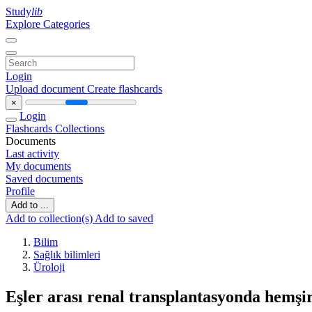
Study
lib
Explore Categories
Login
Upload document
Create flashcards
×
Login
Flashcards
Collections
Documents
Last activity
My documents
Saved documents
Profile
Add to ...
Add to collection(s)
Add to saved
Bilim
Sağlık bilimleri
Üroloji
Eşler arası renal transplantasyonda hemşi