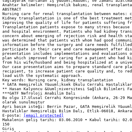
sağlayarak harcanan iş y&uuml;k&uuml; ve zamanı azaltma
Anahtar kelimeler: Hemşirelik bakımı, renal transplanta
ABSTRACT
Nursing care for renal transplantation between mates: c
Kidney transplantation is one of the best treatment met
improving the quality of life for patients suffering fr
Transplantation patients expose to many stress because 
and hospital environment. Patients who had kidney trans
concern about emerging of rejection risk and health sta
was determined that patients with whom had good communi
information before the surgery and care needs fulfilled
participate in their care and care management after dis
presentation includes implementations and evaluations o
plan which improved for caring for a patient who had k
from his wife/husband and being hospitalized at a unive
Our case presentation aims to prepare standard care pla
recipient, to increase patient care quality and, to re
load with the systematic approach.
Key words: Nursing care, kidney transplantation
* GATA Hemşirelik Y&uuml;ksek Okulu Cerrahi Hastalıklar
** Hasan Kalyoncu &Uuml;niversitesi Sağlık Bilimleri Fa
***GATF Nefroloji Anabilim Dalı
Bu olgu 17.Ulusal Cerrahi Kongresinde (Ankara, 26-29 Ma
olarak sunulmuştur
Ayrı basım isteği: Berrin Pazar, GATA Hemşirelik Y&uuml
Hastalıklar Hemşireliği Bilim Dalı, Etlik-06018, Ankara
E-posta:
[email protected]