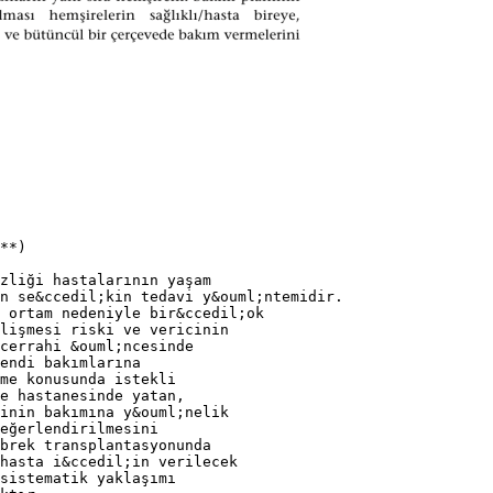
**)
zliği hastalarının yaşam
n se&ccedil;kin tedavi y&ouml;ntemidir.
 ortam nedeniyle bir&ccedil;ok
lişmesi riski ve vericinin
cerrahi &ouml;ncesinde
endi bakımlarına
tme konusunda istekli
e hastanesinde yatan,
inin bakımına y&ouml;nelik
eğerlendirilmesini
brek transplantasyonunda
hasta i&ccedil;in verilecek
 sistematik yaklaşımı