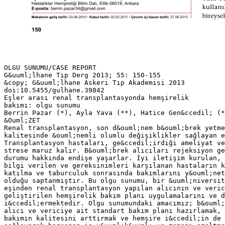
OLGU SUNUMU/CASE REPORT
G&uuml;lhane Tıp Derg 2013; 55: 150-155
&copy; G&uuml;lhane Askeri Tıp Akademisi 2013
doi:10.5455/gulhane.39842
Eşler arası renal transplantasyonda hemşirelik
bakımı: olgu sunumu
Berrin Pazar (*), Ayla Yava (**), Hatice Gen&ccedil; (*
&Ouml;ZET
Renal transplantasyon, son d&ouml;nem b&ouml;brek yetme
kalitesinde &ouml;nemli olumlu değişiklikler sağlayan e
Transplantasyon hastaları, ge&ccedil;irdiği ameliyat ve
strese maruz kalır. B&ouml;brek alıcıları rejeksiyon ge
durumu hakkında endişe yaşarlar. İyi iletişim kurulan, 
bilgi verilen ve gereksinimleri karşılanan hastaların k
katılma ve taburculuk sonrasında bakımlarını y&ouml;ne
olduğu saptanmıştır. Bu olgu sunumu, bir &uuml;niversit
eşinden renal transplantasyon yapılan alıcının ve veric
geliştirilen hemşirelik bakım planı uygulamalarını ve d
i&ccedil;ermektedir. Olgu sunumundaki amacımız; b&ouml;
alıcı ve vericiye ait standart bakım planı hazırlamak, 
bakımın kalitesini arttırmak ve hemşire i&ccedil;in de