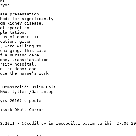
ktır.
syon
ase presentation
hods for significantly
om kidney disease.
of operation
plantation,
tus of donor. It
cation, given
, were willing to
charging. This case
f a nursing care
idney transplantation
rsity hospital.
n for donor and
duce the nurse’s work
 Hemşireliği Bilim Dalı
k&uuml;ltesi/Gaziantep
yıs 2010) e-poster
;ksek Okulu Cerrahi