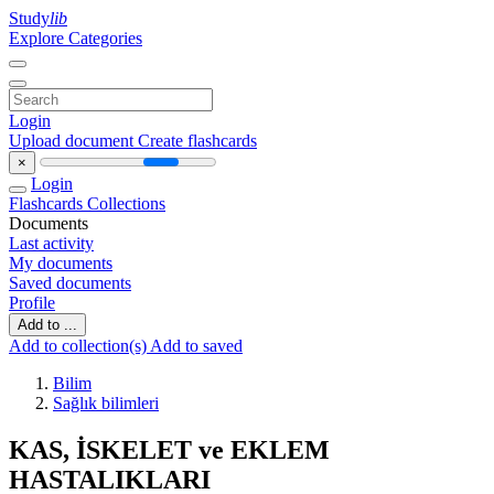
Study
lib
Explore Categories
Login
Upload document
Create flashcards
×
Login
Flashcards
Collections
Documents
Last activity
My documents
Saved documents
Profile
Add to ...
Add to collection(s)
Add to saved
Bilim
Sağlık bilimleri
KAS, İSKELET ve EKLEM
HASTALIKLARI