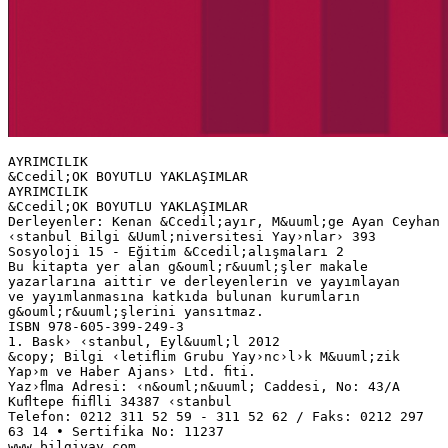
AYRIMCILIK
&Ccedil;OK BOYUTLU YAKLAŞIMLAR
AYRIMCILIK
&Ccedil;OK BOYUTLU YAKLAŞIMLAR
Derleyenler: Kenan &Ccedil;ayır, M&uuml;ge Ayan Ceyhan
‹stanbul Bilgi &Uuml;niversitesi Yay›nlar› 393
Sosyoloji 15 - Eğitim &Ccedil;alışmaları 2
Bu kitapta yer alan g&ouml;r&uuml;şler makale
yazarlarına aittir ve derleyenlerin ve yayımlayan
ve yayımlanmasına katkıda bulunan kurumların
g&ouml;r&uuml;şlerini yansıtmaz.
ISBN 978-605-399-249-3
1. Bask› ‹stanbul, Eyl&uuml;l 2012
&copy; Bilgi ‹letiﬂim Grubu Yay›nc›l›k M&uuml;zik
Yap›m ve Haber Ajans› Ltd. ﬁti.
Yaz›ﬂma Adresi: ‹n&ouml;n&uuml; Caddesi, No: 43/A
Kuﬂtepe ﬁiﬂli 34387 ‹stanbul
Telefon: 0212 311 52 59 - 311 52 62 / Faks: 0212 297
63 14 • Sertifika No: 11237
www.bilgiyay.com