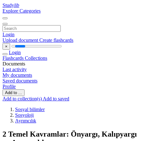
Study
lib
Explore Categories
Login
Upload document
Create flashcards
×
Login
Flashcards
Collections
Documents
Last activity
My documents
Saved documents
Profile
Add to ...
Add to collection(s)
Add to saved
Sosyal bilimler
Sosyoloji
Ayrımcılık
2 Temel Kavramlar: Önyargı, Kalıpyargı