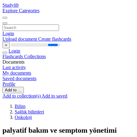
Study
lib
Explore Categories
Login
Upload document
Create flashcards
×
Login
Flashcards
Collections
Documents
Last activity
My documents
Saved documents
Profile
Add to ...
Add to collection(s)
Add to saved
Bilim
Sağlık bilimleri
Onkoloji
palyatif bakım ve semptom yönetimi