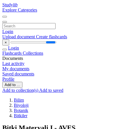
Study
lib
Explore Categories
Login
Upload document
Create flashcards
×
Login
Flashcards
Collections
Documents
Last activity
My documents
Saved documents
Profile
Add to ...
Add to collection(s)
Add to saved
Bilim
Biyoloji
Botanik
Bitkiler
Bitki Materyali I - AVES