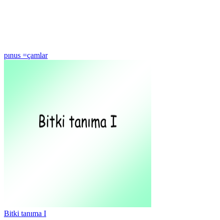
pınus =çamlar
Bitki tanıma I