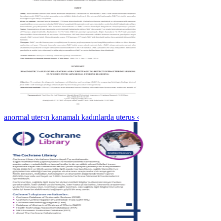
anormal uter‹n kanamalı kadınlarda uterus ‹