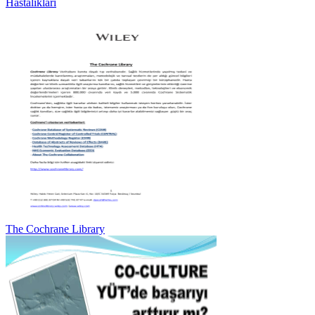
Hastalıkları
The Cochrane Library