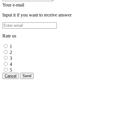
Your e-mail
Input it if you want to receive answer
Rate us
1
2
3
4
5
Cancel
Send