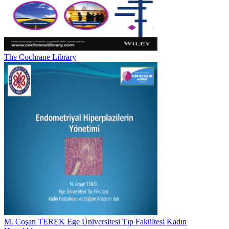
The Cochrane Library
M. Coşan TEREK Ege Üniversitesi Tıp Fakültesi Kadın