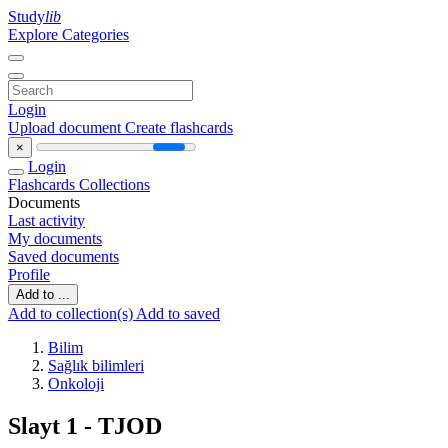
Study
lib
Explore Categories
Login
Upload document
Create flashcards
×
Login
Flashcards
Collections
Documents
Last activity
My documents
Saved documents
Profile
Add to ...
Add to collection(s)
Add to saved
Bilim
Sağlık bilimleri
Onkoloji
Slayt 1 - TJOD