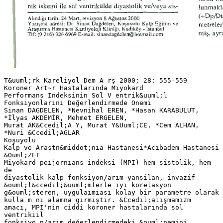
T&uuml;rk Kareliyol Dem A rş 2000; 28: 555-559
Koroner Art~r Hastalarında Miyokard
Performans Indeksinin Sol V entrik&uuml;l
Fonksiyonlarını Değerlendirmede Onemi
Sinan DAGDELEN, *Nevnihal EREN, *Hasan KARABULUT,
*İlyas AKDEMİR, Mehmet ERGELEN,
Murat AK&Ccedil;A Y, Murat Y&Uuml;CE, *Cem ALHAN,
*Nuri &Ccedil;AGLAR
Koşuyolu
Kalp ve Araştn&middot;nıa Hastanesi*Acıbadem Hastanesi
&Ouml;ZET
Miyokard peıjornıans indeksi (MPİ) hem sistolik, hem
de
diyastolik kalp fonksiyon/arım yansilan, invazif
&ouml;l&ccedil;&uuml;mlerle iyi korelasyon
g&ouml;steren, uygulaımıası kolay bir parametre olarak
kulla m nı alamna girmiştir. &Ccedil;alışmamızm
amacı, MPİ'nin ciddi koroner hastalarında sol
ventrikiil
fonksiyo n/arım değerlendirmedeki &ouml;nemini