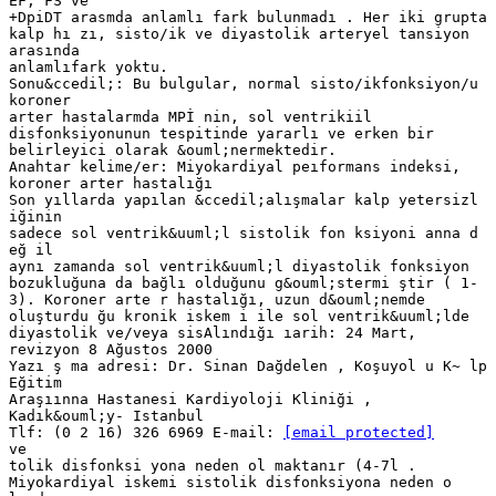
EF, FS ve
+DpiDT arasmda anlamlı fark bulunmadı . Her iki grupta
kalp hı zı, sisto/ik ve diyastolik arteryel tansiyon
arasında
anlamlıfark yoktu.
Sonu&ccedil;: Bu bulgular, normal sisto/ikfonksiyon/u
koroner
arter hastalarmda MPİ nin, sol ventrikiil
disfonksiyonunun tespitinde yararlı ve erken bir
belirleyici olarak &ouml;nermektedir.
Anahtar kelime/er: Miyokardiyal peıformans indeksi,
koroner arter hastalığı
Son yıllarda yapılan &ccedil;alışmalar kalp yetersizl
iğinin
sadece sol ventrik&uuml;l sistolik fon ksiyoni anna d
eğ il
aynı zamanda sol ventrik&uuml;l diyastolik fonksiyon
bozukluğuna da bağlı olduğunu g&ouml;stermi ştir ( 1-
3). Koroner arte r hastalığı, uzun d&ouml;nemde
oluşturdu ğu kronik iskem i ile sol ventrik&uuml;lde
diyastolik ve/veya sisAlındığı ıarih: 24 Mart,
revizyon 8 Ağustos 2000
Yazı ş ma adresi: Dr. Sinan Dağdelen , Koşuyol u K~ lp
Eğitim
Araşıınna Hastanesi Kardiyoloji Kliniği ,
Kadık&ouml;y- Istanbul
Tlf: (0 2 16) 326 6969 E-mail:
[email protected]