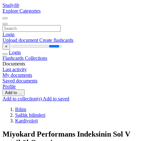
Study
lib
Explore Categories
Login
Upload document
Create flashcards
×
Login
Flashcards
Collections
Documents
Last activity
My documents
Saved documents
Profile
Add to ...
Add to collection(s)
Add to saved
Bilim
Sağlık bilimleri
Kardiyoloji
Miyokard Performans Indeksinin Sol V