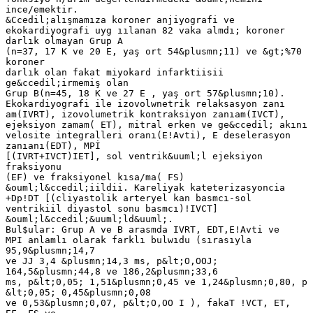
ince/emektir.
&Ccedil;alışmamıza koroner anjiyografi ve
ekokardiyografi uyg ıılanan 82 vaka almdı; koroner
darlık olmayan Grup A
(n=37, 17 K ve 20 E, yaş ort 54&plusmn;11) ve &gt;%70
koroner
darlık olan fakat miyokard infarktiisii
ge&ccedil;irmemiş olan
Grup B(n=45, 18 K ve 27 E , yaş ort 57&plusmn;10).
Ekokardiyografi ile izovolwnetrik relaksasyon zanı
am(IVRT), izovolumetrik kontraksiyon zanıam(IVCT),
ejeksiyon zamam( ET), mitral erken ve ge&ccedil; akını
velosite integralleri oranı(E!Avti), E deselerasyon
zanıanı(EDT), MPİ
[(IVRT+IVCT)IET], sol ventrik&uuml;l ejeksiyon
fraksiyonu
(EF) ve fraksiyonel kısa/ma( FS)
&ouml;l&ccedil;iildii. Kareliyak kateterizasyoncia
+Dp!DT [(cliyastolik arteryel kan basmcı-sol
ventrikiil diyastol sonu basmcı)!IVCT]
&ouml;l&ccedil;&uuml;ld&uuml;.
Bul$ular: Grup A ve B arasmda IVRT, EDT,E!Avti ve
MPI anlamlı olarak farklı bulwıdu (sırasıyla
95,9&plusmn;14,7
ve JJ 3,4 &plusmn;14,3 ms, p&lt;O,OOJ;
164,5&plusmn;44,8 ve 186,2&plusmn;33,6
ms, p&lt;0,05; 1,51&plusmn;0,45 ve 1,24&plusmn;0,80, p
&lt;0,05; 0,45&plusmn;0,08
ve 0,53&plusmn;0,07, p&lt;O,OO I ), fakaT !VCT, ET,