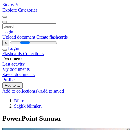
Study
lib
Explore Categories
Login
Upload document
Create flashcards
×
Login
Flashcards
Collections
Documents
Last activity
My documents
Saved documents
Profile
Add to ...
Add to collection(s)
Add to saved
Bilim
Sağlık bilimleri
PowerPoint Sunusu