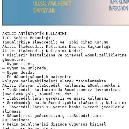
AKILCI ANTİBİYOTİK KULLANIMI
T.C. Sağlık Bakanlığı
T&uuml;rkiye İla&ccedil; ve Tıbbi Cihaz Kurumu
Akılcı İla&ccedil; Kullanımı Dairesi Başkanlığı
Akılcı İla&ccedil; Kullanımı Nedir?
• Kişilerin hastalığına ve bireysel &ouml;zelliklerine
g&ouml;re;
– Uygun ilacı,
– Uygun s&uuml;rede,
– Uygun dozda,
– En d&uuml;ş&uuml;k maliyetle
kolayca sağlayabilmeleri olarak tanımlanmakta
Akılcı Olmayan İla&ccedil; Kullanımı &Ouml;rnekleri
• İla&ccedil; kullanımında &ouml;zensiz davranılması
(uygulama yolu, s&uuml;re, doz..)
• İla&ccedil;ların gereksiz ve aşırı kullanımı
• Gerekmediği halde &ccedil;oklu ila&ccedil; kullanımı
• İla&ccedil;ların su yerine başka i&ccedil;eceklerle
alınması
• S&uuml;resi ge&ccedil;miş ila&ccedil;ların
kullanılması
• Hekim &ouml;nerisi dışında uygunsuz kişisel
tedavilere başvurulması