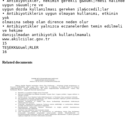
• Antibiyotikler, hekimin gerekli g&ouml;rmesi halinde
uygun s&uuml;re ve
uygun dozda kullanılması gereken ila&ccedil;lar
• Antibiyotiklerin uygun olmayan kullanımı, etkinin
yok
olmasına sebep olan dirence neden olur
• Antibiyotikler yalnızca eczanelerden temin edilmeli
ve hekime
danışılmadan antibiyotik kullanılmamalı
www.akilciilac.gov.tr
15
TEŞEKK&Uuml;RLER
Related documents