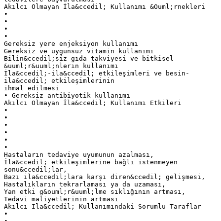
Akılcı Olmayan İla&ccedil; Kullanımı &Ouml;rnekleri
•
•
•
•
Gereksiz yere enjeksiyon kullanımı
Gereksiz ve uygunsuz vitamin kullanımı
Bilin&ccedil;siz gıda takviyesi ve bitkisel
&uuml;r&uuml;nlerin kullanımı
İla&ccedil;-ila&ccedil; etkileşimleri ve besin-
ila&ccedil; etkileşimlerinin
ihmal edilmesi
• Gereksiz antibiyotik kullanımı
Akılcı Olmayan İla&ccedil; Kullanımı Etkileri
•
•
•
•
•
•
Hastaların tedaviye uyumunun azalması,
İla&ccedil; etkileşimlerine bağlı istenmeyen
sonu&ccedil;lar,
Bazı ila&ccedil;lara karşı diren&ccedil; gelişmesi,
Hastalıkların tekrarlaması ya da uzaması,
Yan etki g&ouml;r&uuml;lme sıklığının artması,
Tedavi maliyetlerinin artması
Akılcı İla&ccedil; Kullanımındaki Sorumlu Taraflar
•