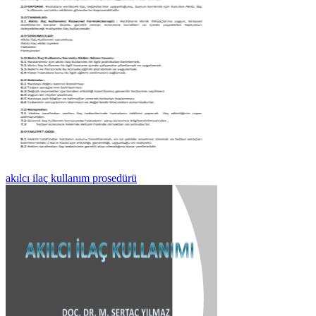
akılcı ilaç kullanım prosedürü