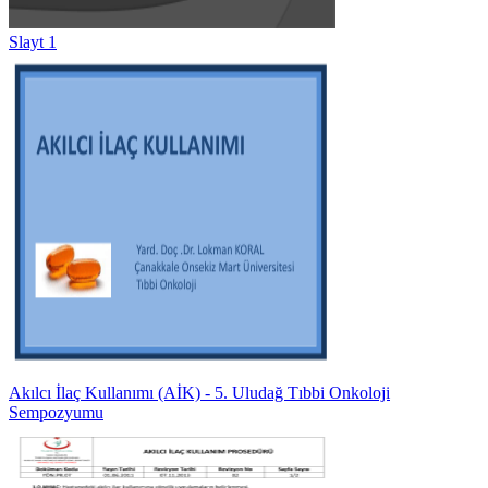
Slayt 1
Akılcı İlaç Kullanımı (AİK) - 5. Uludağ Tıbbi Onkoloji
Sempozyumu