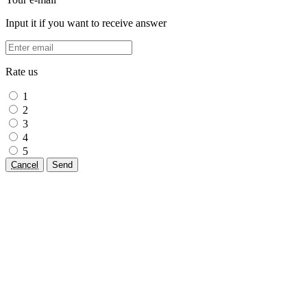
Input it if you want to receive answer
Rate us
1
2
3
4
5
Cancel
Send