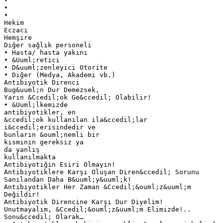
•
•
•
Hekim
Eczacı
Hemşire
Diğer sağlık personeli
• Hasta/ hasta yakını
• &Uuml;retici
• D&uuml;zenleyici Otorite
• Diğer (Medya, Akademi vb.)
Antibiyotik Direnci
Bug&uuml;n Dur Demezsek,
Yarın &Ccedil;ok Ge&ccedil; Olabilir!
• &Uuml;lkemizde
antibiyotikler, en
&ccedil;ok kullanılan ila&ccedil;lar
i&ccedil;erisindedir ve
bunların &ouml;nemli bir
kısmının gereksiz ya
da yanlış
kullanılmakta
Antibiyotiğin Esiri Olmayın!
Antibiyotiklere Karşı Oluşan Diren&ccedil; Sorunu
Sanılandan Daha B&uuml;y&uuml;k!
Antibiyotikler Her Zaman &Ccedil;&ouml;z&uuml;m
Değildir!
Antibiyotik Direncine Karşı Dur Diyelim!
Unutmayalım, &Ccedil;&ouml;z&uuml;m Elimizde!..
Sonu&ccedil; Olarak…