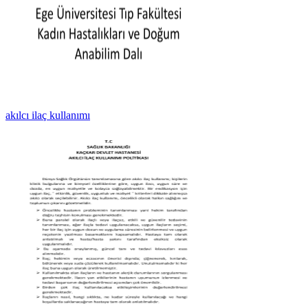
akılcı ilaç kullanımı