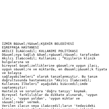
İZMİR B&Uuml;Y&Uuml;KŞEHİR BELEDİYESİ
EŞREFPAŞA HASTANESİ
AKILCI İLA&Ccedil; KULLANIMI POLİTİKASI
D&uuml;nya Sağlık &Ouml;rg&uuml;t&uuml; tarafından
Akılcı İla&ccedil; Kullanımı ; “Kişilerin klinik
bulgularına ve
bireysel &ouml;zelliklerine g&ouml;re uygun ilacı,
uygun s&uuml;re ve miktarda, en d&uuml;ş&uuml;k fiyata
ve kolayca
sağlayabilmeleri” olarak tanımlanmıştır. Bu tanım
doğrultusunda hastanemizin “Akılcı İla&ccedil;
Kullanımı İlkeleri” aşağıdaki bi&ccedil;imde
saptanmıştır:
Hastalık ve sorunlara 'doğru tanıyı' koymak.
Bireysel farklılıklar da dikkate alınarak, 'uygun
ilacı', 'uygun yoldan', 'uygun miktar ve
s&uuml;rede' vermek.
Verilen ilacın veya ila&ccedil;ların 'tedavideki