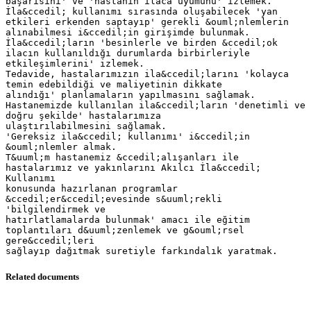
başarısını' ve 'hastanın ilaca uyumunu' izlemek.
İla&ccedil; kullanımı sırasında oluşabilecek 'yan
etkileri erkenden saptayıp' gerekli &ouml;nlemlerin
alınabilmesi i&ccedil;in girişimde bulunmak.
İla&ccedil;ların 'besinlerle ve birden &ccedil;ok
ilacın kullanıldığı durumlarda birbirleriyle
etkileşimlerini' izlemek.
Tedavide, hastalarımızın ila&ccedil;larını 'kolayca
temin edebildiği ve maliyetinin dikkate
alındığı' planlamaların yapılmasını sağlamak.
Hastanemizde kullanılan ila&ccedil;ların 'denetimli ve
doğru şekilde' hastalarımıza
ulaştırılabilmesini sağlamak.
'Gereksiz ila&ccedil; kullanımı' i&ccedil;in
&ouml;nlemler almak.
T&uuml;m hastanemiz &ccedil;alışanları ile
hastalarımız ve yakınlarını Akılcı İla&ccedil;
Kullanımı
konusunda hazırlanan programlar
&ccedil;er&ccedil;evesinde s&uuml;rekli
'bilgilendirmek ve
hatırlatlamalarda bulunmak' amacı ile eğitim
toplantıları d&uuml;zenlemek ve g&ouml;rsel
gere&ccedil;leri
Related documents