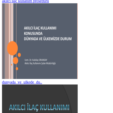
akılcı ilaç kullanım prosedürü
dunyada_ve_ulkede_du..