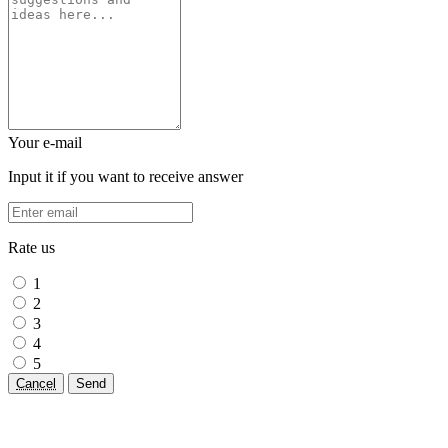
Your e-mail
Input it if you want to receive answer
Rate us
1
2
3
4
5
Cancel
Send