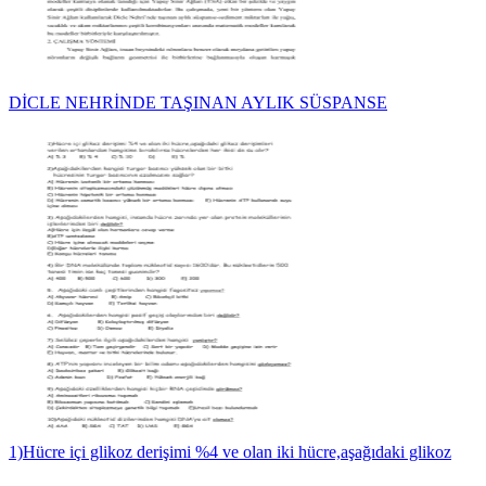
DİCLE NEHRİNDE TAŞINAN AYLIK SÜSPANSE
1)Hücre içi glikoz derişimi %4 ve olan iki hücre,aşağıdaki glikoz