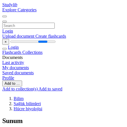
Study
lib
Explore Categories
Login
Upload document
Create flashcards
×
Login
Flashcards
Collections
Documents
Last activity
My documents
Saved documents
Profile
Add to ...
Add to collection(s)
Add to saved
Bilim
Sağlık bilimleri
Hücre biyolojisi
Sunum