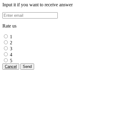
Input it if you want to receive answer
Rate us
1
2
3
4
5
Cancel
Send