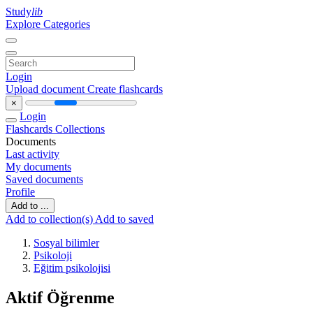
Study
lib
Explore Categories
Login
Upload document
Create flashcards
×
Login
Flashcards
Collections
Documents
Last activity
My documents
Saved documents
Profile
Add to ...
Add to collection(s)
Add to saved
Sosyal bilimler
Psikoloji
Eğitim psikolojisi
Aktif Öğrenme