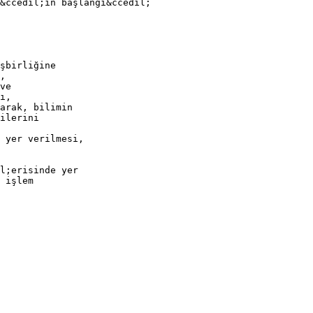
&ccedil;in başlangı&ccedil;
şbirliğine
,
ve
ı,
arak, bilimin
ilerini
 yer verilmesi,
l;erisinde yer
 işlem