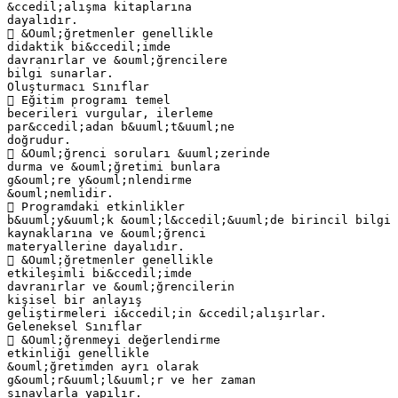
&ccedil;alışma kitaplarına
dayalıdır.
 &Ouml;ğretmenler genellikle
didaktik bi&ccedil;imde
davranırlar ve &ouml;ğrencilere
bilgi sunarlar.
Oluşturmacı Sınıflar
 Eğitim programı temel
becerileri vurgular, ilerleme
par&ccedil;adan b&uuml;t&uuml;ne
doğrudur.
 &Ouml;ğrenci soruları &uuml;zerinde
durma ve &ouml;ğretimi bunlara
g&ouml;re y&ouml;nlendirme
&ouml;nemlidir.
 Programdaki etkinlikler
b&uuml;y&uuml;k &ouml;l&ccedil;&uuml;de birincil bilgi
kaynaklarına ve &ouml;ğrenci
materyallerine dayalıdır.
 &Ouml;ğretmenler genellikle
etkileşimli bi&ccedil;imde
davranırlar ve &ouml;ğrencilerin
kişisel bir anlayış
geliştirmeleri i&ccedil;in &ccedil;alışırlar.
Geleneksel Sınıflar
 &Ouml;ğrenmeyi değerlendirme
etkinliği genellikle
&ouml;ğretimden ayrı olarak
g&ouml;r&uuml;l&uuml;r ve her zaman
sınavlarla yapılır.