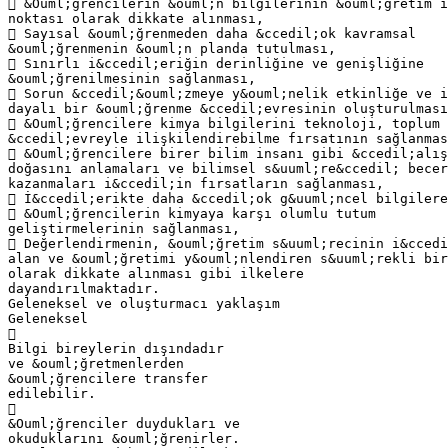
 &Ouml;ğrencilerin &ouml;n bilgilerinin &ouml;ğretim i
noktası olarak dikkate alınması,
 Sayısal &ouml;ğrenmeden daha &ccedil;ok kavramsal
&ouml;ğrenmenin &ouml;n planda tutulması,
 Sınırlı i&ccedil;eriğin derinliğine ve genişliğine
&ouml;ğrenilmesinin sağlanması,
 Sorun &ccedil;&ouml;zmeye y&ouml;nelik etkinliğe ve i
dayalı bir &ouml;ğrenme &ccedil;evresinin oluşturulması
 &Ouml;ğrencilere kimya bilgilerini teknoloji, toplum 
&ccedil;evreyle ilişkilendirebilme fırsatının sağlanmas
 &Ouml;ğrencilere birer bilim insanı gibi &ccedil;alış
doğasını anlamaları ve bilimsel s&uuml;re&ccedil; becer
kazanmaları i&ccedil;in fırsatların sağlanması,
 İ&ccedil;erikte daha &ccedil;ok g&uuml;ncel bilgilere
 &Ouml;ğrencilerin kimyaya karşı olumlu tutum
geliştirmelerinin sağlanması,
 Değerlendirmenin, &ouml;ğretim s&uuml;recinin i&ccedi
alan ve &ouml;ğretimi y&ouml;nlendiren s&uuml;rekli bir
olarak dikkate alınması gibi ilkelere
dayandırılmaktadır.
Geleneksel ve oluşturmacı yaklaşım
Geleneksel

Bilgi bireylerin dışındadır
ve &ouml;ğretmenlerden
&ouml;ğrencilere transfer
edilebilir.

&Ouml;ğrenciler duydukları ve
okuduklarını &ouml;ğrenirler.