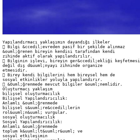
Yapılandırmacı yaklaşımın dayandığı ilkeler
 Bilgi &ccedil;evreden pasif bir şekilde alınmaz
&ouml;ğrenen bireyin kendisi tarafından kendi
zihinde aktif olarak yapılandırılır.
 Bilginin işlevi, bireyin ger&ccedil;ekliği keşfetmesi
değil dış d&uuml;nyayı zihninde organize
etmesidir.
 Birey kendi bilgilerini hem bireysel hem de
sosyal etkinlikler yoluyla yapılandırır.
 &Ouml;ğrenmede mevcut bilgiler &ouml;nemlidir.
Oluşturmacı yaklaşım
bilişsel oluşturmacılık
Bilişsel Yapılandırıcılık:
Anlamlı &ouml;ğrenmede
bilişsel s&uuml;re&ccedil;lerin
rol&uuml;n&uuml; vurgular.
sosyal oluşturmacılık
Sosyal Yapılandırıcılık:
Anlamlı &ouml;ğrenmede
toplum k&uuml;lt&uuml;r&uuml; ve
sosyal etkileşimin