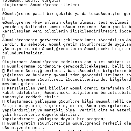
rol&uuml;n&uuml; vurgular.
oluşturmacı &ouml;ğrenme ilkeleri

&Ouml;ğrenme pasif bir şekilde ya da tesad&uuml;fen ger

&Ouml;ğrenme -kavramların oluşturulması, test edilmesi 
yeniden şekillendirilmesi s&uuml;recinde- &ouml;nceki b
karşılaşılan yeni bilgilerin ilişkilendirilmesini i&cce

&Ouml;ğrenmenin ger&ccedil;ekleşebilmesi i&ccedil;in &o
vardır. Bu sebeple, &ouml;ğretim s&uuml;recinde uygulan
y&ouml;ntemlerde &ouml;ğrencilerin &ouml;nceki bilgiler
bulundurulmalıdır.

Oluşturmacı &ouml;ğrenme modelinin can alıcı noktası zi
 &Ouml;ğrenme birdenbire ger&ccedil;ekleşmez, belli bi
 Bilimin &ouml;ğrenilmesi, basit&ccedil;e bilgilerin b
yığılması ve bunların g&ouml;zden ge&ccedil;irilmesi s&
 &Ouml;ğrenme s&uuml;reci i&ccedil;erisinde, bilgilerd
meydana gelebilir.
 Karşılaşılan yeni bilgiler &ouml;ğrenci tarafından ol
kabul edilebilir, &ouml;nceki bilgilerine benzetilebili
tamamıyla reddedilebilir.
 Oluşturmacı yaklaşıma g&ouml;re bilgi s&uuml;rekli de
Bilgi; olayların, kişilerin, dilin, &ouml;nyargıların..
yapılandırılır ve mantıklı olma, verimli olma ve yeterl
gibi kriterlerle değerlendirilir.
Yapılandırmacı yaklaşıma dayalı bir program;
 &Ouml;ğretim s&uuml;recinin &ouml;ğrenci merkezli ola
d&uuml;zenlenmesi,