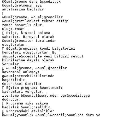
&Ouml;ğrenme daha &ccedil;ok
&ouml;ğretmenin iyi
anlatmasına bağlıdır.

&Ouml;ğrenme, &ouml;ğrenciler
&ouml;ğretilenleri tekrar ettiği
zaman başarılı olur.
Oluşturmacı
 Bilgi, kişisel anlama
sahiptir. Bireysel olarak
&ouml;ğrenciler tarafından
oluşturulur.
 &Ouml;ğrenciler kendi bilgilerini
kendileri oluştururlar. Bu
s&uuml;re&ccedil;te yeni bilgiyi mevcut
bilgilerine dayalı olarak
yorumlar.
 &Ouml;ğrenme, &ouml;ğrenciler
kavramsal anlamayı
g&ouml;sterebildiklerinde
başarılıdır.
Geleneksel Sınıflar
 Eğitim programı &ouml;nemli
kavramları vurgular,
ilerleme b&uuml;t&uuml;nden par&ccedil;aya
doğrudur.
 Programa sıkı sıkıya
bağlılık &ouml;nemlidir.
 Programdaki etkinlikler
b&uuml;y&uuml;k &ouml;l&ccedil;&uuml;de ders ve