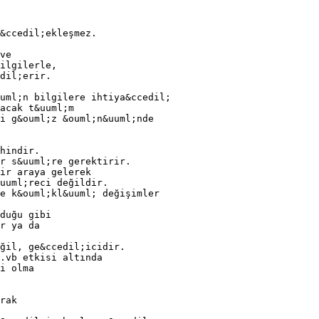
&ccedil;ekleşmez.
ve
ilgilerle,
dil;erir.
uml;n bilgilere ihtiya&ccedil;
acak t&uuml;m
i g&ouml;z &ouml;n&uuml;nde
hindir.
r s&uuml;re gerektirir.
ir araya gelerek
uuml;reci değildir.
e k&ouml;kl&uuml; değişimler
duğu gibi
r ya da
ğil, ge&ccedil;icidir.
.vb etkisi altında
i olma
rak