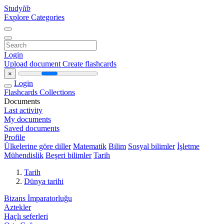
Study
lib
Explore Categories
Login
Upload document
Create flashcards
×
Login
Flashcards
Collections
Documents
Last activity
My documents
Saved documents
Profile
Ülkelerine göre diller
Matematik
Bilim
Sosyal bilimler
İşletme
Mühendislik
Beşeri bilimler
Tarih
Tarih
Dünya tarihi
Bizans İmparatorluğu
Aztekler
Haçlı seferleri