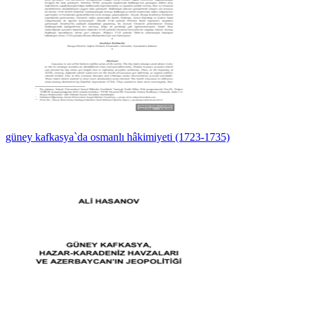
güney kafkasya`da osmanlı hâkimiyeti (1723-1735)