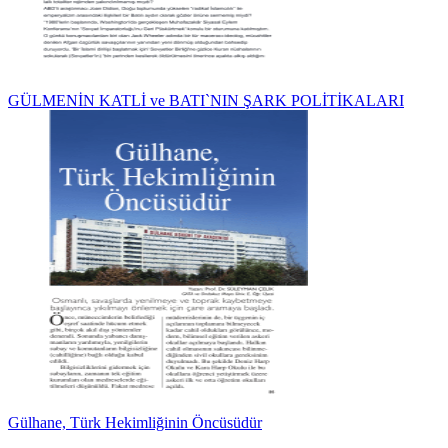
GÜLMENİN KATLİ ve BATI`NIN ŞARK POLİTİKALARI
Gülhane, Türk Hekimliğinin Öncüsüdür