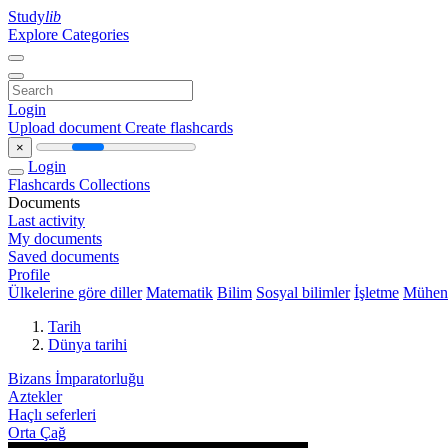
Study
lib
Explore Categories
Login
Upload document
Create flashcards
×
Login
Flashcards
Collections
Documents
Last activity
My documents
Saved documents
Profile
Ülkelerine göre diller
Matematik
Bilim
Sosyal bilimler
İşletme
Mühend
Tarih
Dünya tarihi
Bizans İmparatorluğu
Aztekler
Haçlı seferleri
Orta Çağ