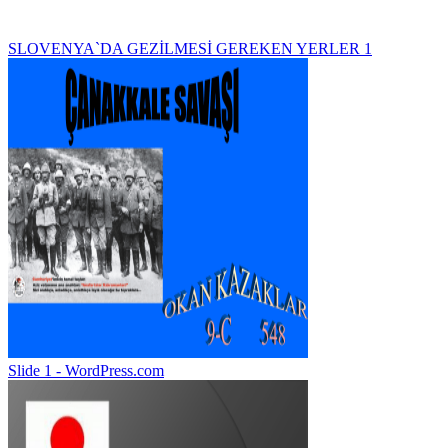
SLOVENYA`DA GEZİLMESİ GEREKEN YERLER 1
Slide 1 - WordPress.com