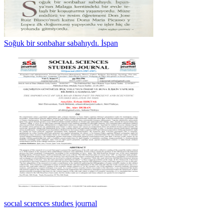
Soğuk bir sonbahar sabahıydı. İspan
socıal scıences studıes journal