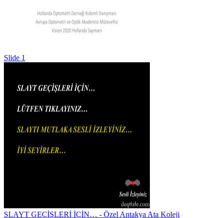
Slide 1
SLAYT GEÇİŞLERİ İÇİN… - Özel Antakya Ata Koleji