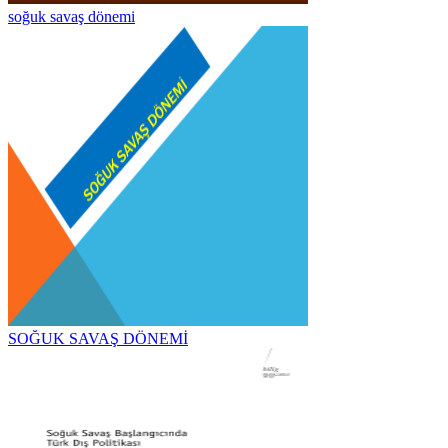
soğuk savaş dönemi
SOĞUK SAVAŞ DÖNEMİ