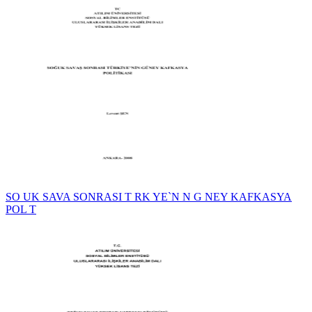
SO UK SAVA SONRASI T RK YE`N N G NEY KAFKASYA
POL T