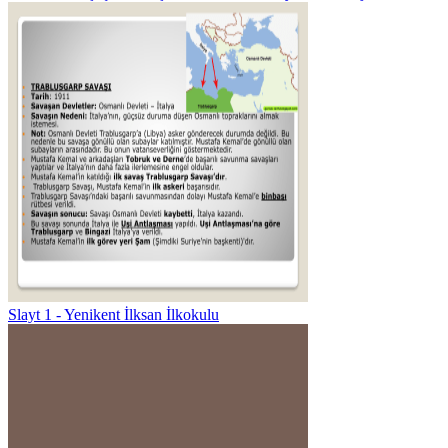
Slayt 1 - Yenikent İlksan İlkokulu