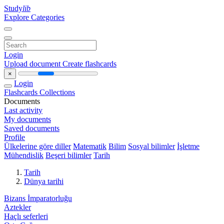
Study
lib
Explore Categories
Login
Upload document
Create flashcards
×
Login
Flashcards
Collections
Documents
Last activity
My documents
Saved documents
Profile
Ülkelerine göre diller
Matematik
Bilim
Sosyal bilimler
İşletme
Mühendislik
Beşeri bilimler
Tarih
Tarih
Dünya tarihi
Bizans İmparatorluğu
Aztekler
Haçlı seferleri