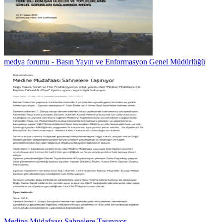
medya forumu - Basın Yayın ve Enformasyon Genel Müdürlüğü
Medine Müdafaası Sahnelere Taşınıyor