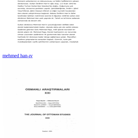
mehmed han-ıv