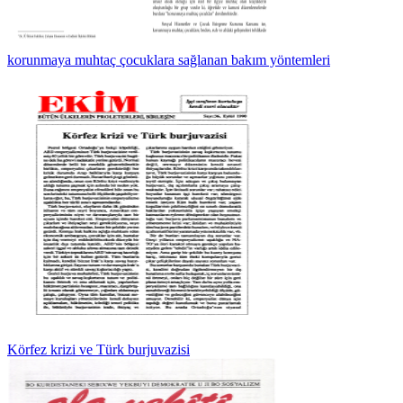
korunmaya muhtaç çocuklara sağlanan bakım yöntemleri
Körfez krizi ve Türk burjuvazisi