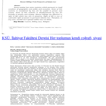
KSÜ. İlahiyat Fakültesi Dergisi Her toplumun kendi coğrafi, siyasi