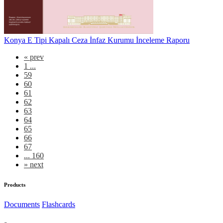
Konya E Tipi Kapalı Ceza İnfaz Kurumu İnceleme Raporu
«
prev
1 ...
59
60
61
62
63
64
65
66
67
... 160
»
next
Products
Documents
Flashcards