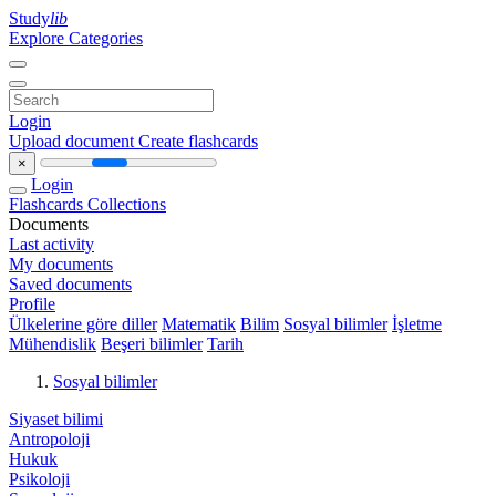
Study
lib
Explore Categories
Login
Upload document
Create flashcards
×
Login
Flashcards
Collections
Documents
Last activity
My documents
Saved documents
Profile
Ülkelerine göre diller
Matematik
Bilim
Sosyal bilimler
İşletme
Mühendislik
Beşeri bilimler
Tarih
Sosyal bilimler
Siyaset bilimi
Antropoloji
Hukuk
Psikoloji