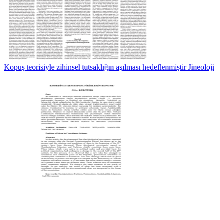
Kopuş teorisiyle zihinsel tutsaklığın aşılması hedeflenmiştir Jineoloji