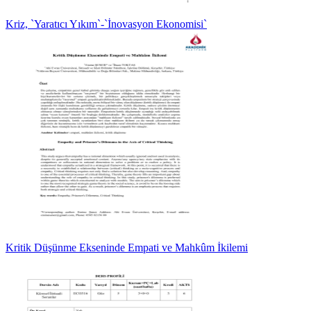
Kriz, `Yaratıcı Yıkım`-`İnovasyon Ekonomisi`
Kritik Düşünme Ekseninde Empati ve Mahkûm İkilemi