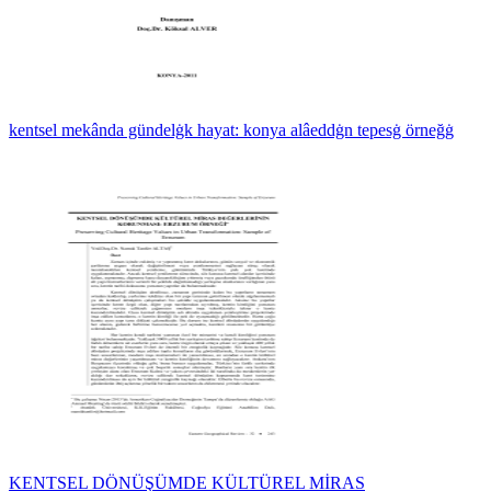
kentsel mekânda gündelġk hayat: konya alâeddġn tepesġ örneğġ
KENTSEL DÖNÜŞÜMDE KÜLTÜREL MİRAS