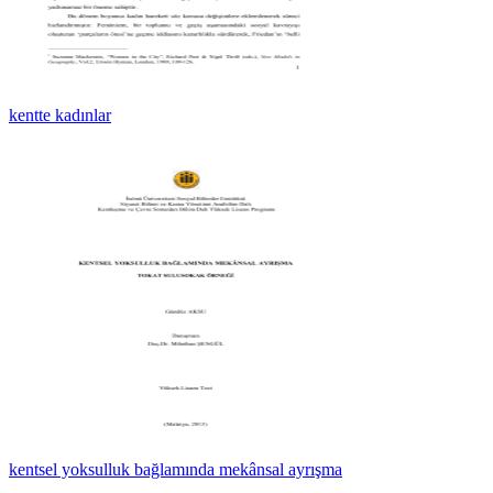
kentte kadınlar
kentsel yoksulluk bağlamında mekânsal ayrışma