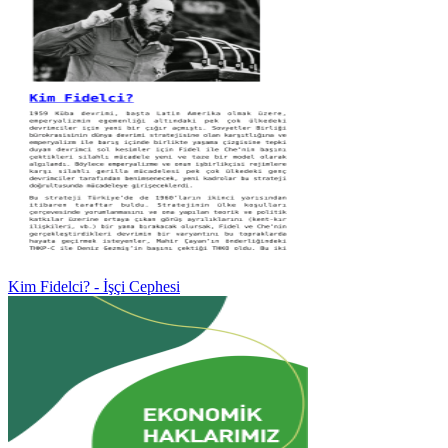
Kim Fidelci? - İşçi Cephesi