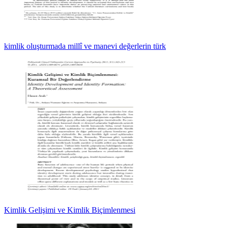
kimlik oluşturmada millî ve manevi değerlerin türk
Kimlik Gelişimi ve Kimlik Biçimlenmesi