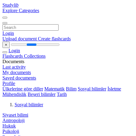
Study
lib
Explore Categories
Login
Upload document
Create flashcards
×
Login
Flashcards
Collections
Documents
Last activity
My documents
Saved documents
Profile
Ülkelerine göre diller
Matematik
Bilim
Sosyal bilimler
İşletme
Mühendislik
Beşeri bilimler
Tarih
Sosyal bilimler
Siyaset bilimi
Antropoloji
Hukuk
Psikoloji