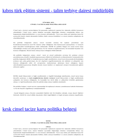
kıbrıs türk eğitim sistemi - talim terbiye dairesi müdürlüğü
kesk cinsel tacize karşı politika belgesi