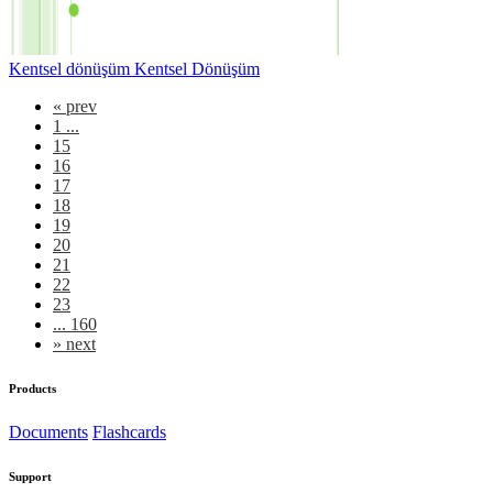
Kentsel dönüşüm Kentsel Dönüşüm
«
prev
1 ...
15
16
17
18
19
20
21
22
23
... 160
»
next
Products
Documents
Flashcards
Support