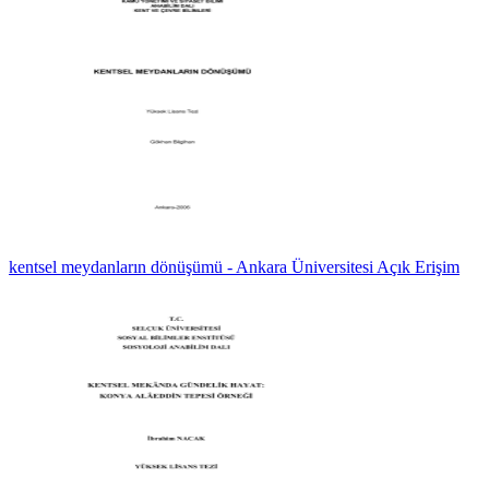
kentsel meydanların dönüşümü - Ankara Üniversitesi Açık Erişim