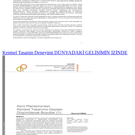
Kentsel Tasarım Deneyimi DÜNYADAKİ GELİŞİMİN İZİNDE