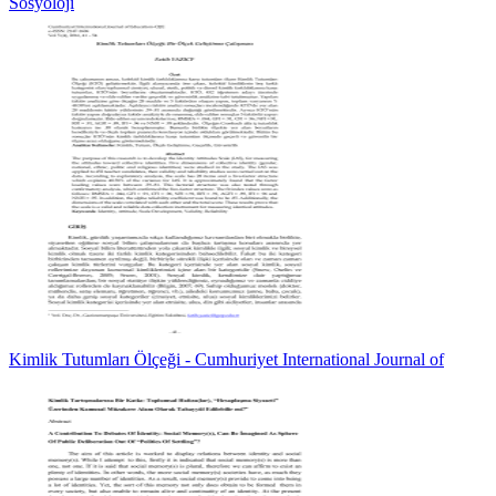
Sosyoloji
Kimlik Tutumları Ölçeği - Cumhuriyet International Journal of