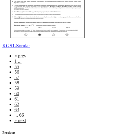
KGS1-Sorular
«
prev
1 ...
55
56
57
58
59
60
61
62
63
... 66
»
next
Products