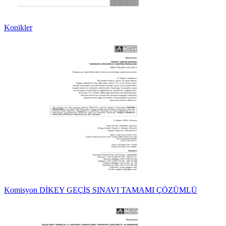
Konikler
Komisyon DİKEY GEÇİŞ SINAVI TAMAMI ÇÖZÜMLÜ