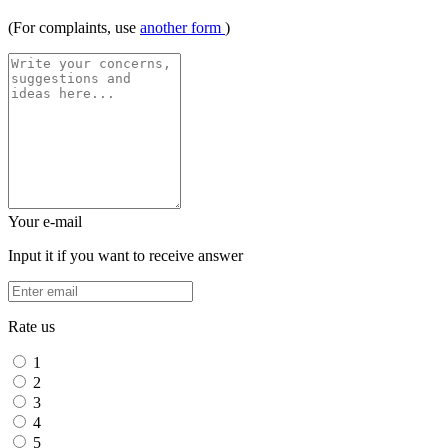
(For complaints, use
another form
)
Your e-mail
Input it if you want to receive answer
Rate us
1
2
3
4
5