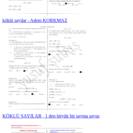
köklü sayılar - Adem KORKMAZ
KÖKLÜ SAYILAR , 1 den büyük bir sayma sayısı