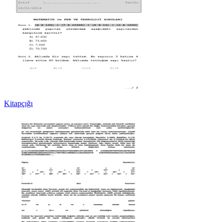
Kitapçığı