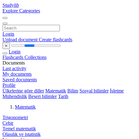
Study
lib
Explore Categories
Login
Upload document
Create flashcards
×
Login
Flashcards
Collections
Documents
Last activity
My documents
Saved documents
Profile
Ülkelerine göre diller
Matematik
Bilim
Sosyal bilimler
İşletme
Mühendislik
Beşeri bilimler
Tarih
Matematik
Trigonometri
Cebir
Temel matematik
Olasılık ve istatistik