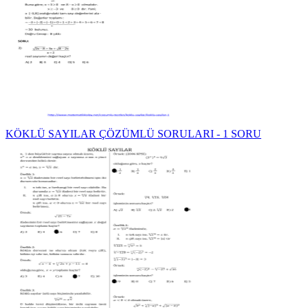
KÖKLÜ SAYILAR ÇÖZÜMLÜ SORULARI - 1 SORU