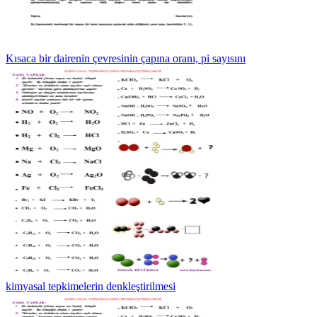
Kısaca bir dairenin çevresinin çapına oranı, pi sayısını
kimyasal tepkimelerin denkleştirilmesi