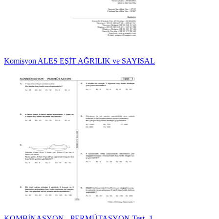
Komisyon ALES EŞİT AĞRILIK ve SAYISAL
KOMBİNASYON - PERMÜTASYON Test -1