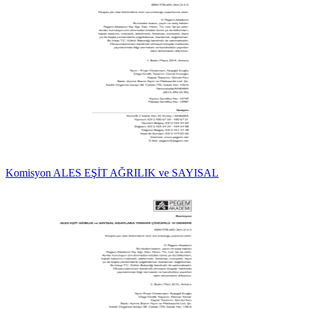
Komisyon ALES EŞİT AĞRILIK ve SAYISAL