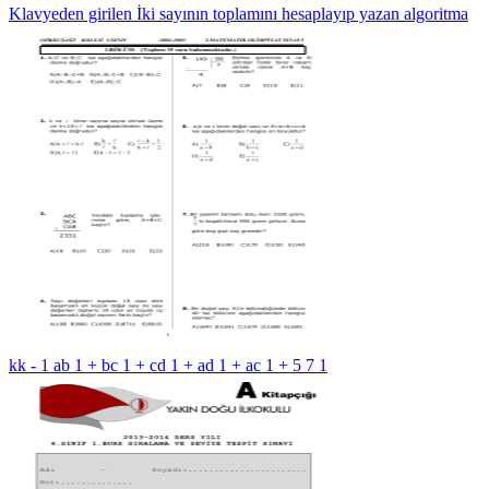
Klavyeden girilen İki sayının toplamını hesaplayıp yazan algoritma
kk - 1 ab 1 + bc 1 + cd 1 + ad 1 + ac 1 + 5 7 1