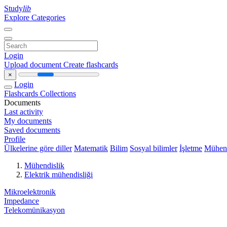
Study
lib
Explore Categories
Login
Upload document
Create flashcards
×
Login
Flashcards
Collections
Documents
Last activity
My documents
Saved documents
Profile
Ülkelerine göre diller
Matematik
Bilim
Sosyal bilimler
İşletme
Mühend
Mühendislik
Elektrik mühendisliği
Mikroelektronik
Impedance
Telekomünikasyon