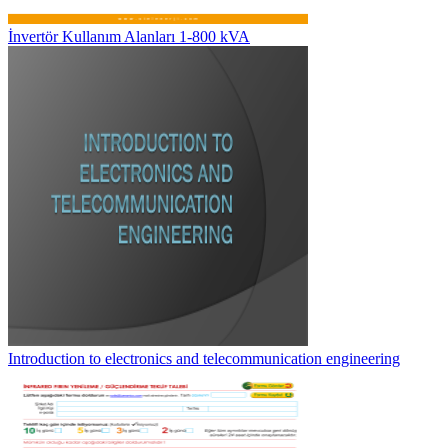
İnvertör Kullanım Alanları 1-800 kVA
Introduction to electronics and telecommunication engineering