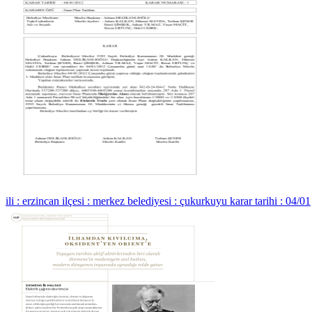
ili : erzincan ilçesi : merkez belediyesi : çukurkuyu karar tarihi : 04/01