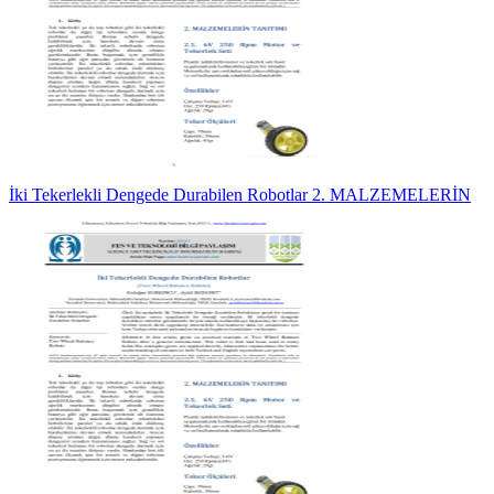
İki Tekerlekli Dengede Durabilen Robotlar 2. MALZEMELERİN