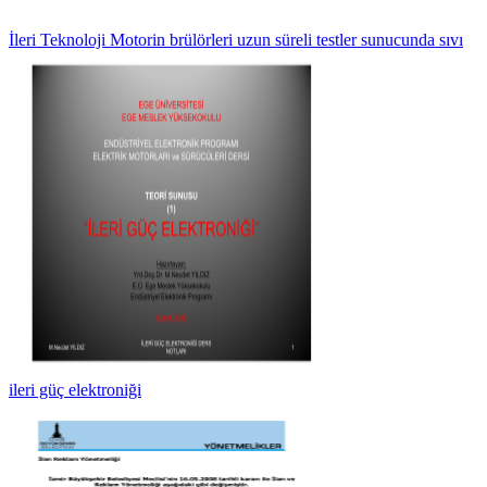
İleri Teknoloji Motorin brülörleri uzun süreli testler sunucunda sıvı
ileri güç elektroniği