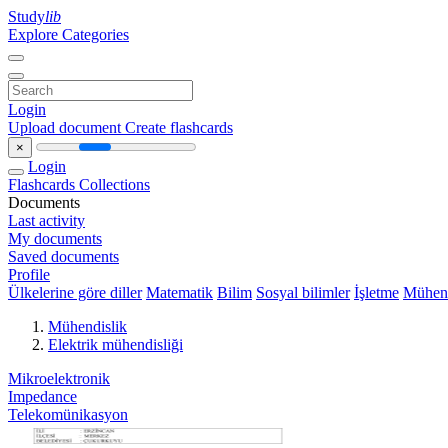
Study
lib
Explore Categories
Login
Upload document
Create flashcards
×
Login
Flashcards
Collections
Documents
Last activity
My documents
Saved documents
Profile
Ülkelerine göre diller
Matematik
Bilim
Sosyal bilimler
İşletme
Mühend
Mühendislik
Elektrik mühendisliği
Mikroelektronik
Impedance
Telekomünikasyon