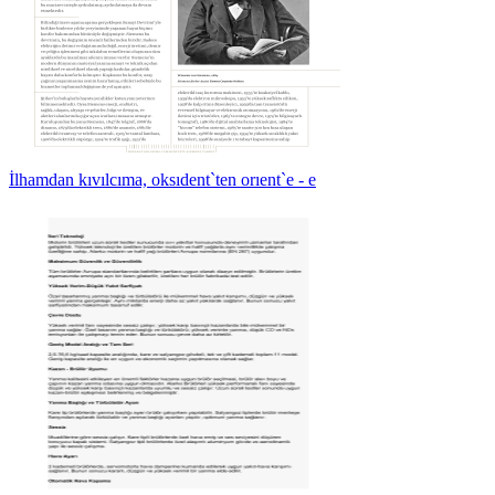
İlhamdan kıvılcıma, oksıdent`ten orıent`e - e