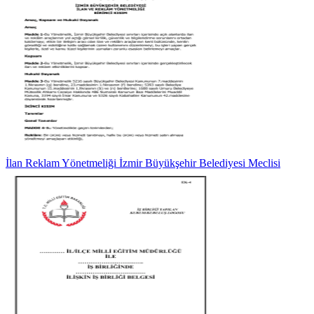
İlan Reklam Yönetmeliği İzmir Büyükşehir Belediyesi Meclisi