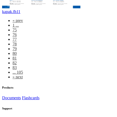
kapak.fh11
«
prev
1 ...
75
76
77
78
79
80
81
82
83
... 105
»
next
Products
Documents
Flashcards
Support