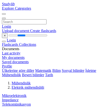
Study
lib
Explore Categories
Login
Upload document
Create flashcards
×
Login
Flashcards
Collections
Documents
Last activity
My documents
Saved documents
Profile
Ülkelerine göre diller
Matematik
Bilim
Sosyal bilimler
İşletme
Mühendislik
Beşeri bilimler
Tarih
Mühendislik
Elektrik mühendisliği
Mikroelektronik
Impedance
Telekomünikasyon