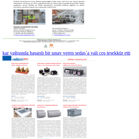
kar yağışında başarılı bir sınav veren sedaş`a vali coş teşekkür etti