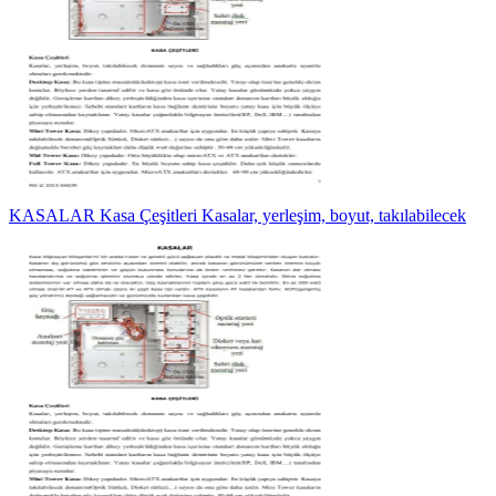
KASALAR Kasa Çeşitleri Kasalar, yerleşim, boyut, takılabilecek