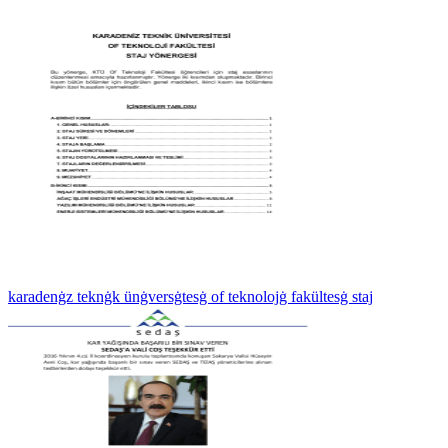
karadenġz teknġk ünġversġtesġ of teknolojġ fakültesġ staj