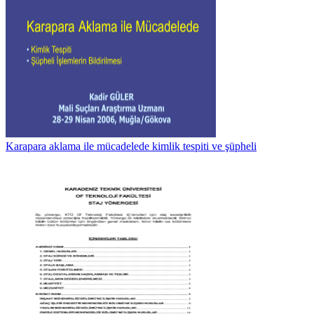
Karapara aklama ile mücadelede kimlik tespiti ve şüpheli