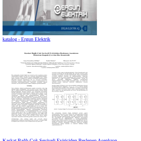
katalog - Ergun Elektrik
Kaskat Bağlı Çok Seviyeli Eviriciden Beslenen Asenkron