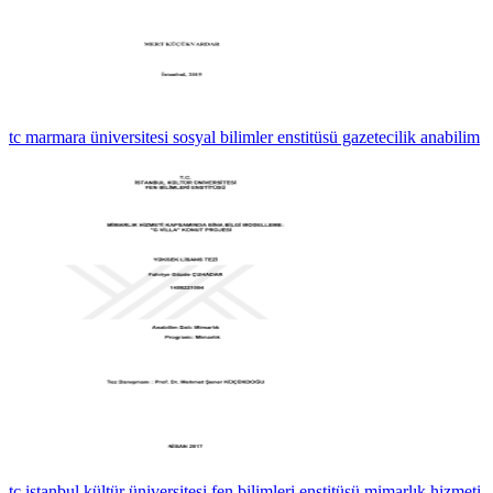
tc marmara üniversitesi sosyal bilimler enstitüsü gazetecilik anabilim
tc istanbul kültür üniversitesi fen bilimleri enstitüsü mimarlık hizmeti