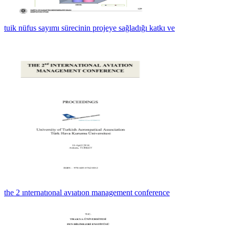
tuik nüfus sayımı sürecinin projeye sağladığı katkı ve
the 2 ınternatıonal avıatıon management conference