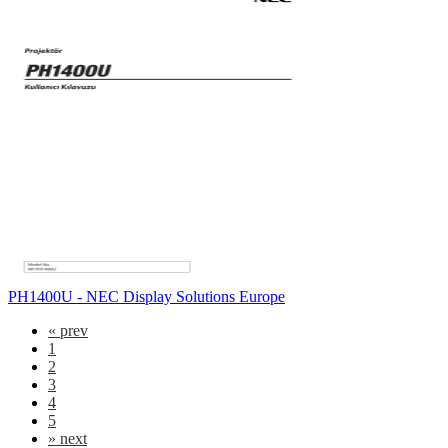
PH1400U - NEC Display Solutions Europe
«
prev
1
2
3
4
5
»
next