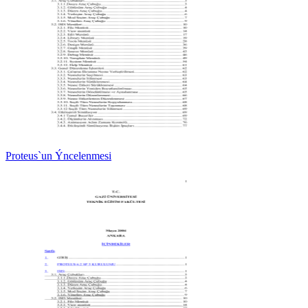
Proteus`un Ýncelenmesi