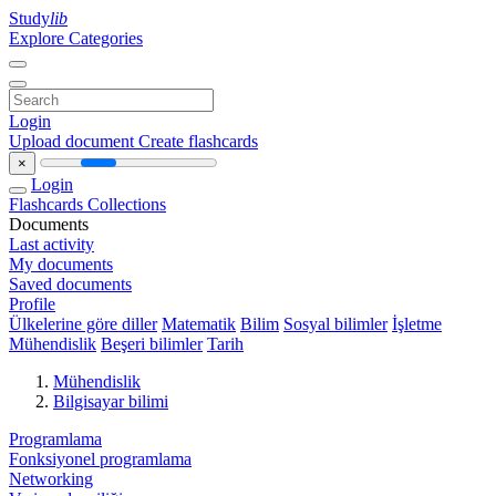
Study
lib
Explore Categories
Login
Upload document
Create flashcards
×
Login
Flashcards
Collections
Documents
Last activity
My documents
Saved documents
Profile
Ülkelerine göre diller
Matematik
Bilim
Sosyal bilimler
İşletme
Mühendislik
Beşeri bilimler
Tarih
Mühendislik
Bilgisayar bilimi
Programlama
Fonksiyonel programlama
Networking