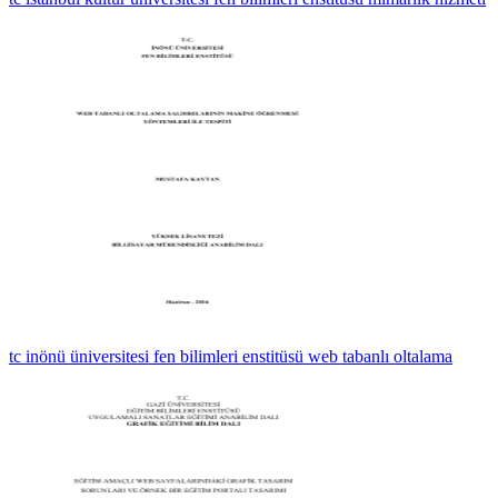
tc inönü üniversitesi fen bilimleri enstitüsü web tabanlı oltalama