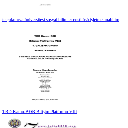
tc çukurova üniversitesi sosyal bilimler enstitüsü işletme anabilim
TBD Kamu-BĐB Bilişim Platformu VIII