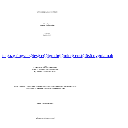
tc gazġ ünġversġtesġ eğġtġm bġlġmlerġ enstġtüsü uygulamalı