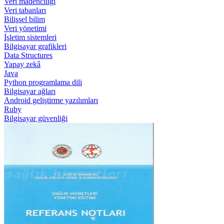
Veri madenciliği
Veri tabanları
Bilişsel bilim
Veri yönetimi
İşletim sistemleri
Bilgisayar grafikleri
Data Structures
Yapay zekâ
Java
Python programlama dili
Bilgisayar ağları
Android geliştirme yazılımları
Ruby
Bilgisayar güvenliği