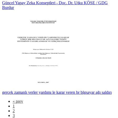
Güncel Yapay Zeka Konseptleri - Doç. Dr. Utku KÖSE / GDG
Burdur
gerçek zamanlı verler yardımı le karar veren br blgsayar ağı saldırı
«
prev
1
2
3