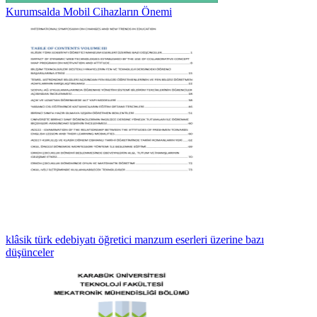
Kurumsalda Mobil Cihazların Önemi
klâsik türk edebiyatı öğretici manzum eserleri üzerine bazı
düşünceler