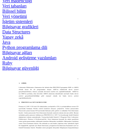
Veri madenciliği
Veri tabanları
Bilişsel bilim
Veri yönetimi
İşletim sistemleri
Bilgisayar grafikleri
Data Structures
Yapay zekâ
Java
Python programlama dili
Bilgisayar ağları
Android geliştirme yazılımları
Ruby
Bilgisayar güvenliği