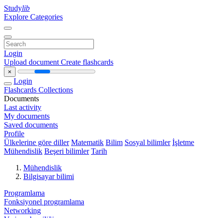
Study
lib
Explore Categories
Login
Upload document
Create flashcards
×
Login
Flashcards
Collections
Documents
Last activity
My documents
Saved documents
Profile
Ülkelerine göre diller
Matematik
Bilim
Sosyal bilimler
İşletme
Mühendislik
Beşeri bilimler
Tarih
Mühendislik
Bilgisayar bilimi
Programlama
Fonksiyonel programlama
Networking