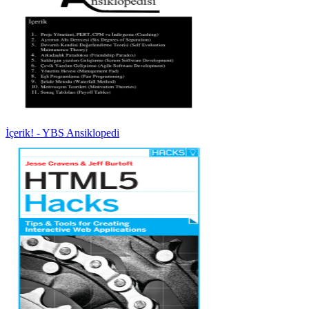
İçerik! - YBS Ansiklopedi