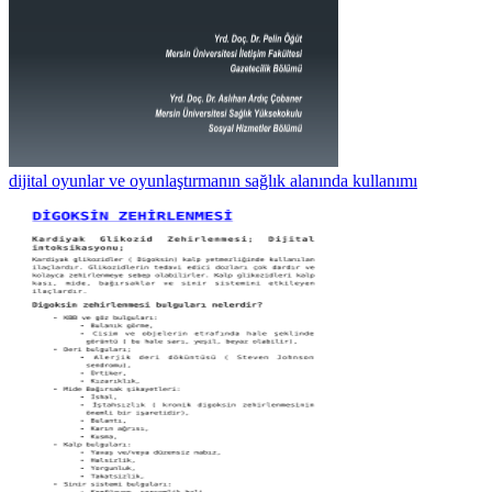
dijital oyunlar ve oyunlaştırmanın sağlık alanında kullanımı