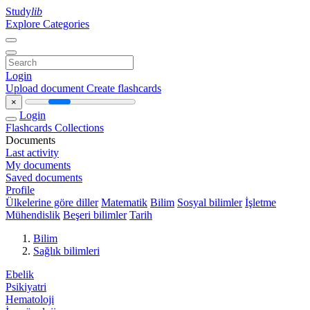
Study
lib
Explore Categories
Login
Upload document
Create flashcards
×
Login
Flashcards
Collections
Documents
Last activity
My documents
Saved documents
Profile
Ülkelerine göre diller
Matematik
Bilim
Sosyal bilimler
İşletme
Mühendislik
Beşeri bilimler
Tarih
Bilim
Sağlık bilimleri
Ebelik
Psikiyatri
Hematoloji