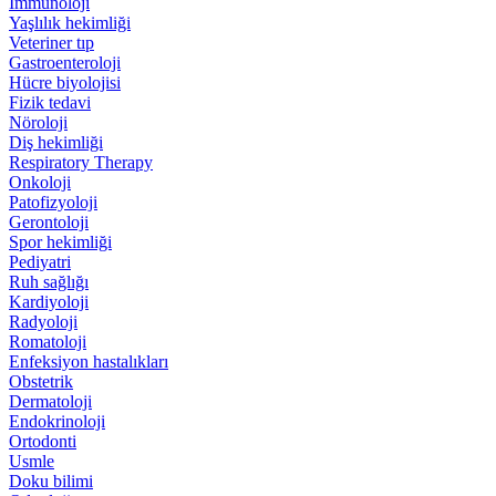
İmmünoloji
Yaşlılık hekimliği
Veteriner tıp
Gastroenteroloji
Hücre biyolojisi
Fizik tedavi
Nöroloji
Diş hekimliği
Respiratory Therapy
Onkoloji
Patofizyoloji
Gerontoloji
Spor hekimliği
Pediyatri
Ruh sağlığı
Kardiyoloji
Radyoloji
Romatoloji
Enfeksiyon hastalıkları
Obstetrik
Dermatoloji
Endokrinoloji
Ortodonti
Usmle
Doku bilimi