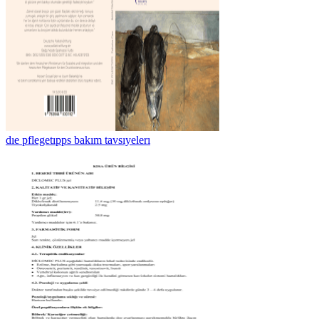
dıe pflegetıpps bakım tavsıyelerı