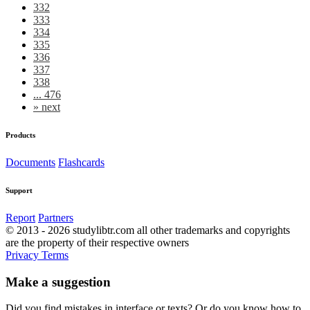
332
333
334
335
336
337
338
... 476
»
next
Products
Documents
Flashcards
Support
Report
Partners
© 2013 - 2026 studylibtr.com all other trademarks and copyrights
are the property of their respective owners
Privacy
Terms
Make a suggestion
Did you find mistakes in interface or texts? Or do you know how to