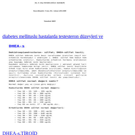
diabetes mellituslu hastalarda testesteron düzeyleri ve
DHEA-s,TİROİD