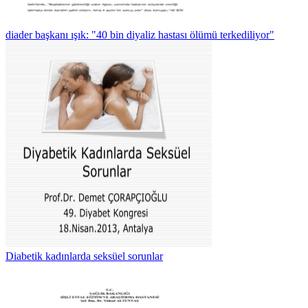
diader başkanı ışık: "40 bin diyaliz hastası ölümü terkediliyor"
Diabetik kadınlarda seksüel sorunlar