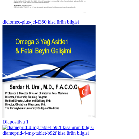
diclomec-plus-jel-f350 kisa ürün bilgisi
Diapositiva 1
diameprid-4-mg-tablet-b92f kisa ürün bilgisi