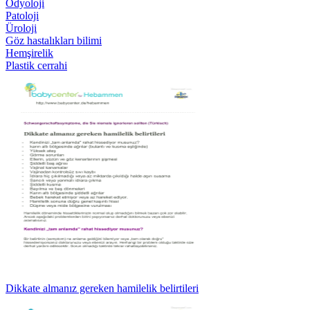
Odyoloji
Patoloji
Üroloji
Göz hastalıkları bilimi
Hemşirelik
Plastik cerrahi
Dikkate almanız gereken hamilelik belirtileri