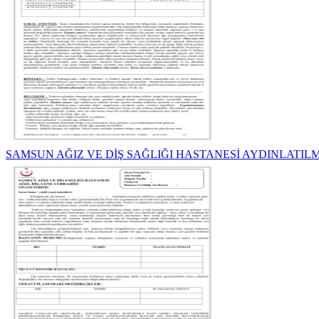
SAMSUN AĞIZ VE DİŞ SAĞLIĞI HASTANESİ AYDINLATILM