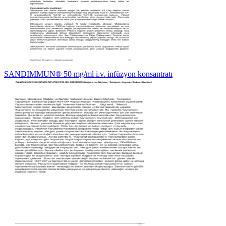
SANDIMMUN® 50 mg/ml i.v. infüzyon konsantratı