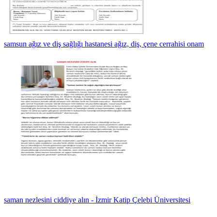
samsun ağız ve diş sağlığı hastanesi ağız, diş, çene cerrahisi onam
saman nezlesini ciddiye alın - İzmir Katip Çelebi Üniversitesi