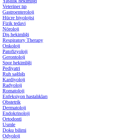
Yaşlılık hekimliği
Veteriner tıp
Gastroenteroloji
Hücre biyolojisi
Fizik tedavi
Nöroloji
Diş hekimliği
Respiratory Therapy
Onkoloji
Patofizyoloji
Gerontoloji
Spor hekimliği
Pediyatri
Ruh sağlığı
Kardiyoloji
Radyoloji
Romatoloji
Enfeksiyon hastalıkları
Obstetrik
Dermatoloji
Endokrinoloji
Ortodonti
Usmle
Doku bilimi
Odyoloji