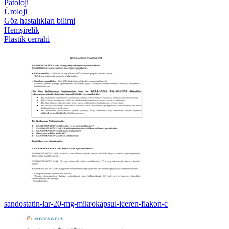
Patoloji
Üroloji
Göz hastalıkları bilimi
Hemşirelik
Plastik cerrahi
sandostatin-lar-20-mg-mikrokapsul-iceren-flakon-c