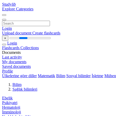
Study
lib
Explore Categories
Login
Upload document
Create flashcards
×
Login
Flashcards
Collections
Documents
Last activity
My documents
Saved documents
Profile
Ülkelerine göre diller
Matematik
Bilim
Sosyal bilimler
İşletme
Mühend
Bilim
Sağlık bilimleri
Ebelik
Psikiyatri
Hematoloji
İmmünoloji