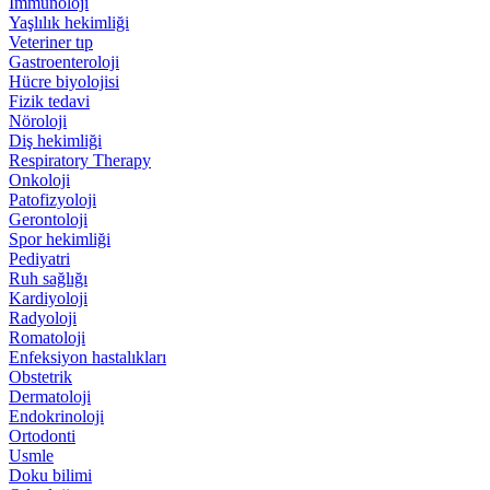
İmmünoloji
Yaşlılık hekimliği
Veteriner tıp
Gastroenteroloji
Hücre biyolojisi
Fizik tedavi
Nöroloji
Diş hekimliği
Respiratory Therapy
Onkoloji
Patofizyoloji
Gerontoloji
Spor hekimliği
Pediyatri
Ruh sağlığı
Kardiyoloji
Radyoloji
Romatoloji
Enfeksiyon hastalıkları
Obstetrik
Dermatoloji
Endokrinoloji
Ortodonti
Usmle
Doku bilimi