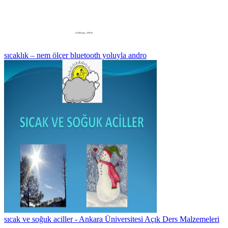
sıcaklık – nem ölçer bluetooth yoluyla andro
sıcak ve soğuk aciller - Ankara Üniversitesi Açık Ders Malzemeleri