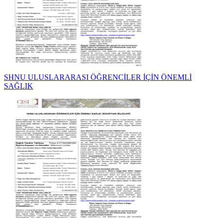
SHNU ULUSLARARASI ÖĞRENCİLER İÇİN ÖNEMLİ
SAĞLIK