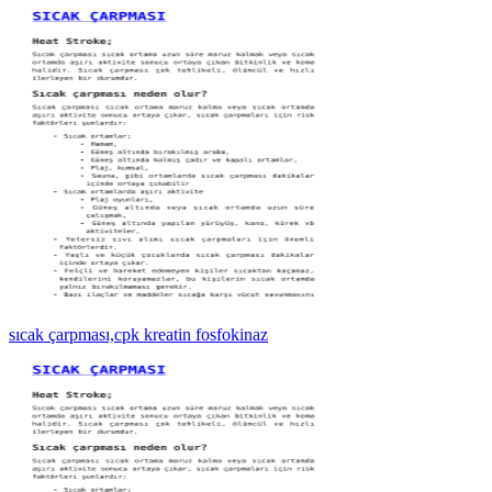
sıcak çarpması,cpk kreatin fosfokinaz