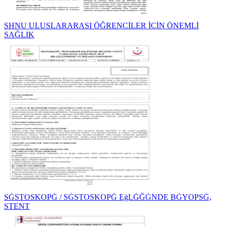
SHNU ULUSLARARASI ÖĞRENCİLER İÇİN ÖNEMLİ
SAĞLIK
SĠSTOSKOPĠ / SĠSTOSKOPĠ EġLĠĞĠNDE BĠYOPSĠ,
STENT