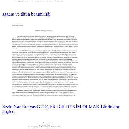
sġgara ve tütün bağımlılığı
Sezin Naz Erciyas GERÇEK BİR HEKİM OLMAK Bir doktor
düşü ü