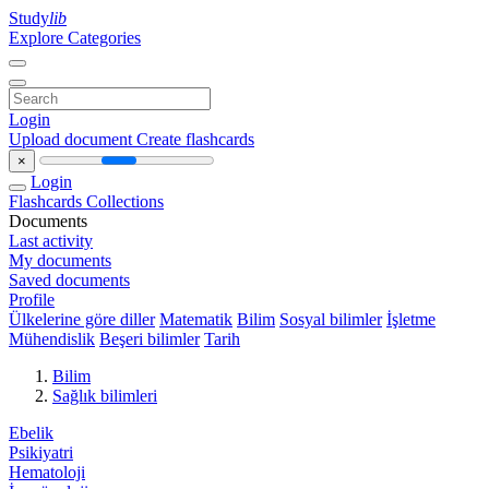
Study
lib
Explore Categories
Login
Upload document
Create flashcards
×
Login
Flashcards
Collections
Documents
Last activity
My documents
Saved documents
Profile
Ülkelerine göre diller
Matematik
Bilim
Sosyal bilimler
İşletme
Mühendislik
Beşeri bilimler
Tarih
Bilim
Sağlık bilimleri
Ebelik
Psikiyatri
Hematoloji