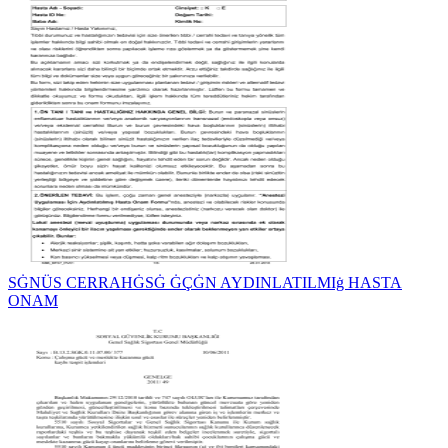
SĠNÜS CERRAHĠSĠ ĠÇĠN AYDINLATILMIġ HASTA
ONAM