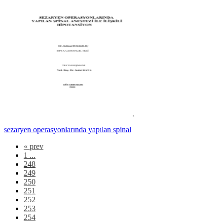
sezaryen operasyonlarında yapılan spinal
«
prev
1 ...
248
249
250
251
252
253
254