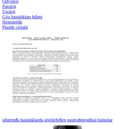
Odyoloji
Patoloji
Üroloji
Göz hastalıkları bilimi
Hemşirelik
Plastik cerrahi
sđstemđk hastalıklarda görülebđlen gastrođntestđnal bulgular