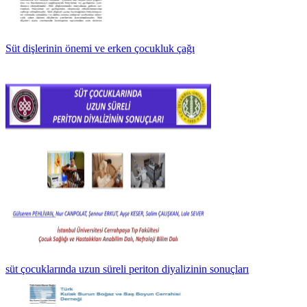
Süt dişlerinin önemi ve erken çocukluk çağı
süt çocuklarında uzun süreli periton diyalizinin sonuçları