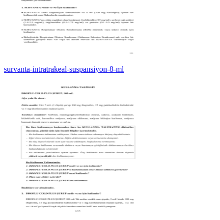
survanta-intratrakeal-suspansiyon-8-ml