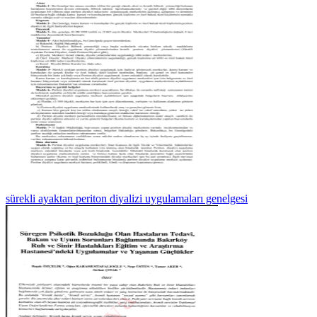
sürekli ayaktan periton diyalizi uygulamaları genelgesi