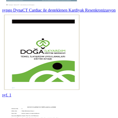
syngo DynaCT Cardiac ile desteklenen Kardiyak Resenkronizasyon
syf. 1