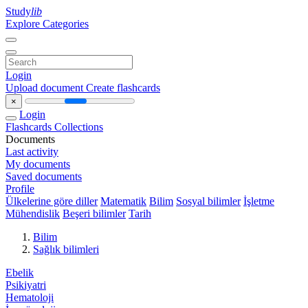
Study
lib
Explore Categories
Login
Upload document
Create flashcards
×
Login
Flashcards
Collections
Documents
Last activity
My documents
Saved documents
Profile
Ülkelerine göre diller
Matematik
Bilim
Sosyal bilimler
İşletme
Mühendislik
Beşeri bilimler
Tarih
Bilim
Sağlık bilimleri
Ebelik
Psikiyatri
Hematoloji