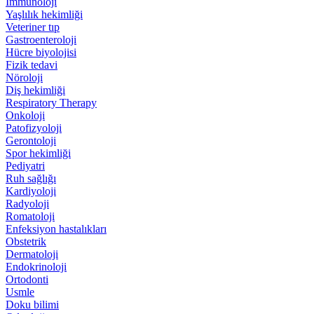
İmmünoloji
Yaşlılık hekimliği
Veteriner tıp
Gastroenteroloji
Hücre biyolojisi
Fizik tedavi
Nöroloji
Diş hekimliği
Respiratory Therapy
Onkoloji
Patofizyoloji
Gerontoloji
Spor hekimliği
Pediyatri
Ruh sağlığı
Kardiyoloji
Radyoloji
Romatoloji
Enfeksiyon hastalıkları
Obstetrik
Dermatoloji
Endokrinoloji
Ortodonti
Usmle
Doku bilimi