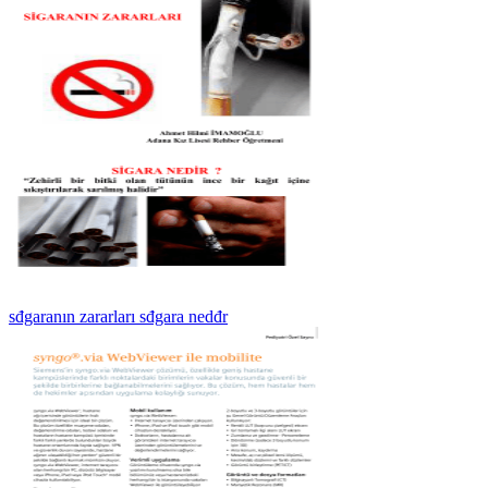
sđgaranın zararları sđgara nedđr