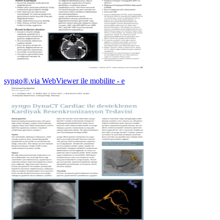
syngo®.via WebViewer ile mobilite - e