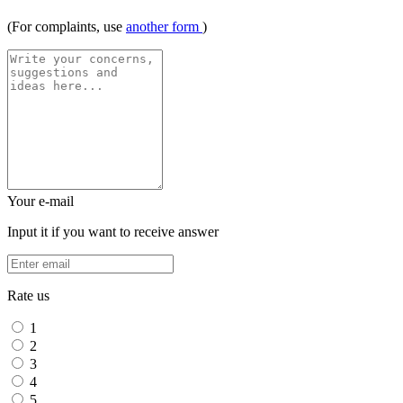
(For complaints, use
another form
)
Your e-mail
Input it if you want to receive answer
Rate us
1
2
3
4
5