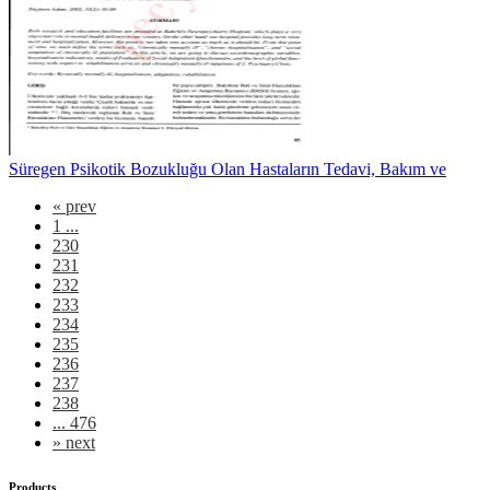
Süregen Psikotik Bozukluğu Olan Hastaların Tedavi, Bakım ve
«
prev
1 ...
230
231
232
233
234
235
236
237
238
... 476
»
next
Products