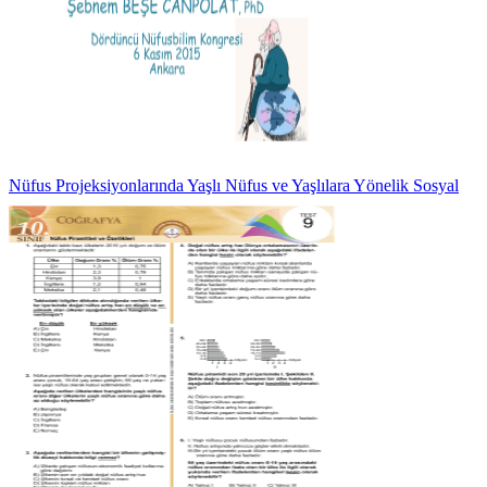
Nüfus Projeksiyonlarında Yaşlı Nüfus ve Yaşlılara Yönelik Sosyal