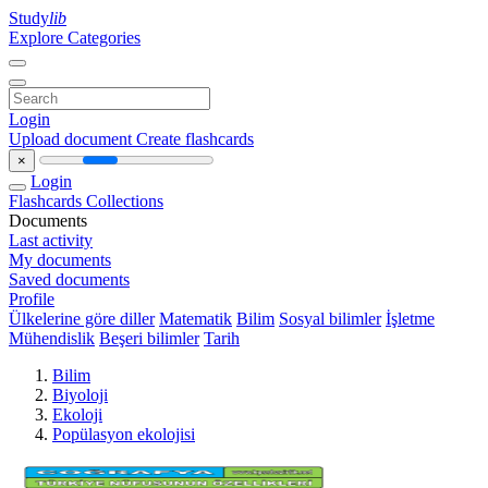
Study
lib
Explore Categories
Login
Upload document
Create flashcards
×
Login
Flashcards
Collections
Documents
Last activity
My documents
Saved documents
Profile
Ülkelerine göre diller
Matematik
Bilim
Sosyal bilimler
İşletme
Mühendislik
Beşeri bilimler
Tarih
Bilim
Biyoloji
Ekoloji
Popülasyon ekolojisi