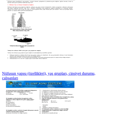
Nüfusun yapısı (özellikleri), yaş grupları, cinsiyet durumu,
çalışanları