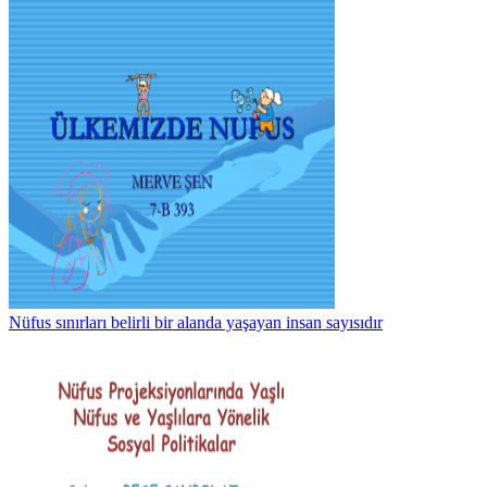
Nüfus sınırları belirli bir alanda yaşayan insan sayısıdır