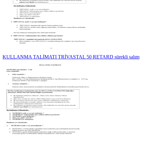
KULLANMA TALİMATI TRİVASTAL 50 RETARD sürekli salım