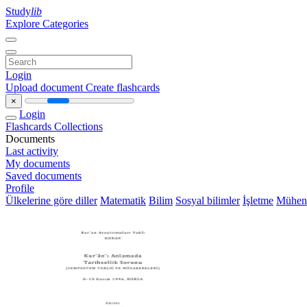
Study
lib
Explore Categories
Login
Upload document
Create flashcards
×
Login
Flashcards
Collections
Documents
Last activity
My documents
Saved documents
Profile
Ülkelerine göre diller
Matematik
Bilim
Sosyal bilimler
İşletme
Mühend