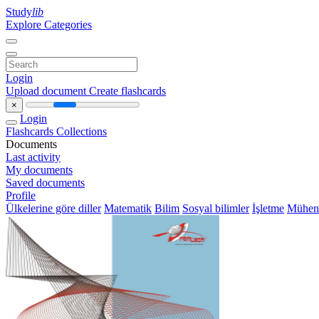
Study
lib
Explore Categories
Login
Upload document
Create flashcards
×
Login
Flashcards
Collections
Documents
Last activity
My documents
Saved documents
Profile
Ülkelerine göre diller
Matematik
Bilim
Sosyal bilimler
İşletme
Mühend