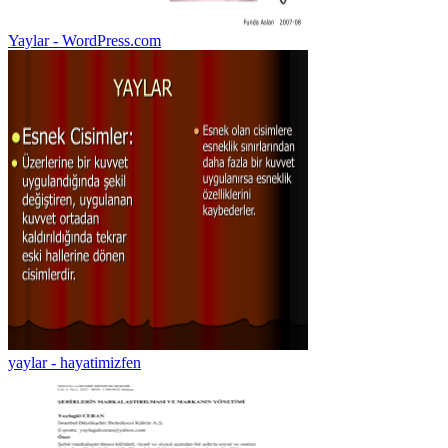
Yaylar - WordPress.com
yaylar - hayatimizfen