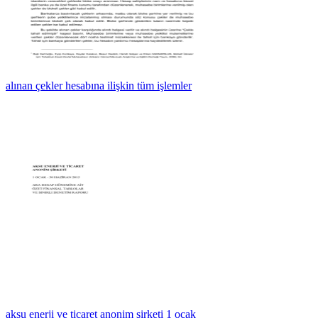
alınan çekler hesabına ilişkin tüm işlemler
aksu enerji ve ticaret anonim şirketi 1 ocak