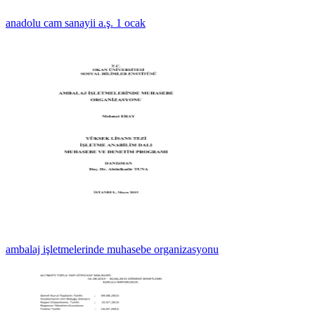
anadolu cam sanayii a.ş. 1 ocak
ambalaj işletmelerinde muhasebe organizasyonu