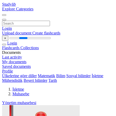
Study
lib
Explore Categories
Login
Upload document
Create flashcards
×
Login
Flashcards
Collections
Documents
Last activity
My documents
Saved documents
Profile
Ülkelerine göre diller
Matematik
Bilim
Sosyal bilimler
İşletme
Mühendislik
Beşeri bilimler
Tarih
İşletme
Muhasebe
Yönetim muhasebesi