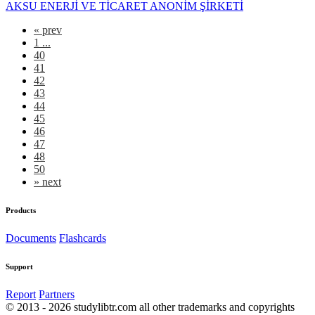
AKSU ENERJİ VE TİCARET ANONİM ŞİRKETİ
«
prev
1 ...
40
41
42
43
44
45
46
47
48
50
»
next
Products
Documents
Flashcards
Support
Report
Partners
© 2013 - 2026 studylibtr.com all other trademarks and copyrights