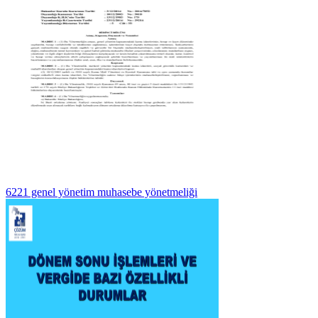
6221 genel yönetim muhasebe yönetmeliği