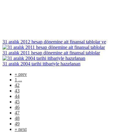
31 aralık 2012 hesap dönemine ait finansal tablolar ve
31 aralık 2011 hesap dönemine ait finansal tablolar
31 aralık 2004 tarihi itibariyle hazırlanan
«
prev
1 ...
42
43
44
45
46
47
48
49
»
next