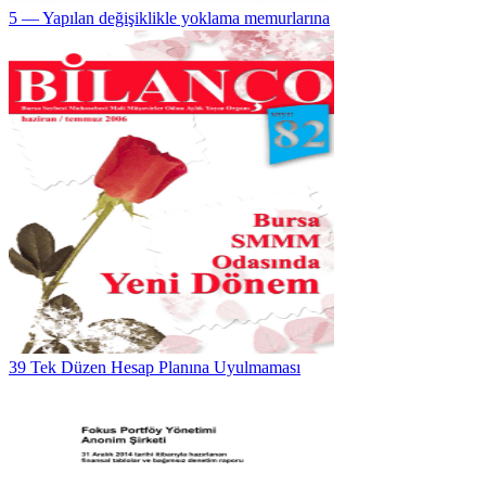
5 — Yapılan değişiklikle yoklama memurlarına
39 Tek Düzen Hesap Planına Uyulmaması