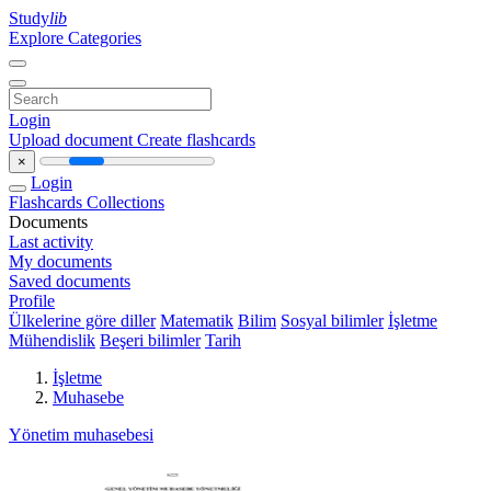
Study
lib
Explore Categories
Login
Upload document
Create flashcards
×
Login
Flashcards
Collections
Documents
Last activity
My documents
Saved documents
Profile
Ülkelerine göre diller
Matematik
Bilim
Sosyal bilimler
İşletme
Mühendislik
Beşeri bilimler
Tarih
İşletme
Muhasebe
Yönetim muhasebesi