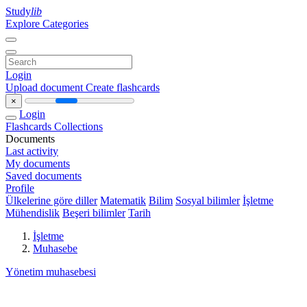
Study
lib
Explore Categories
Login
Upload document
Create flashcards
×
Login
Flashcards
Collections
Documents
Last activity
My documents
Saved documents
Profile
Ülkelerine göre diller
Matematik
Bilim
Sosyal bilimler
İşletme
Mühendislik
Beşeri bilimler
Tarih
İşletme
Muhasebe
Yönetim muhasebesi