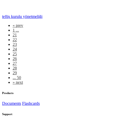
teftiş kurulu yönetmeliği
«
prev
1 ...
21
22
23
24
25
26
27
28
29
... 50
»
next
Products
Documents
Flashcards
Support