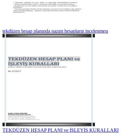
tekdüzen hesap planında nazım hesapların incelenmesı
TEKDÜZEN HESAP PLANI ve İŞLEYİŞ KURALLARI