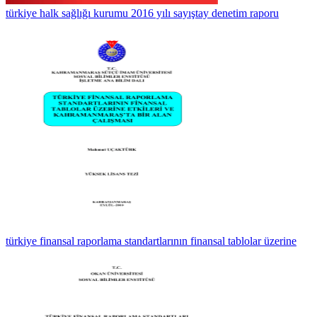
türkiye halk sağlığı kurumu 2016 yılı sayıştay denetim raporu
türkiye finansal raporlama standartlarının finansal tablolar üzerine