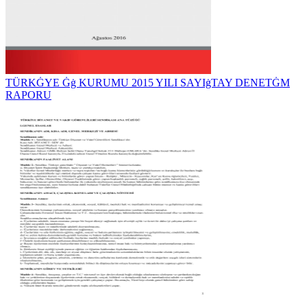
TÜRKĠYE Ġġ KURUMU 2015 YILI SAYIġTAY DENETĠM
RAPORU