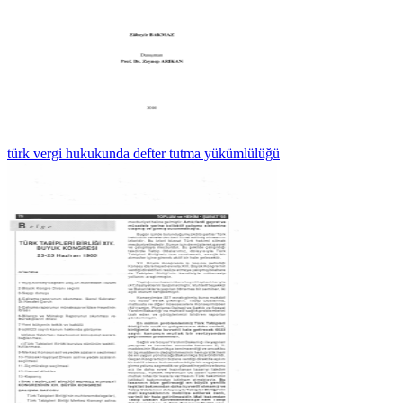
türk vergi hukukunda defter tutma yükümlülüğü