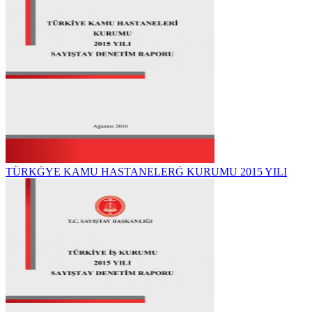
TÜRKĠYE KAMU HASTANELERĠ KURUMU 2015 YILI