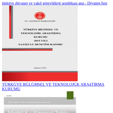
türkġye dġyanet ve vakıf görevlġlerġ sendġkası ana - Diyanet-Sen
TÜRKĠYE BĠLĠMSEL VE TEKNOLOJĠK ARAġTIRMA
KURUMU