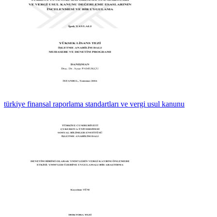
türkiye finansal raporlama standartları ve vergi usul kanunu