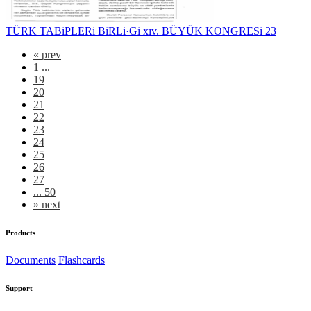
TÜRK TABiPLERi BiRLi·Gi xıv. BÜYÜK KONGRESi 23
«
prev
1 ...
19
20
21
22
23
24
25
26
27
... 50
»
next
Products
Documents
Flashcards
Support