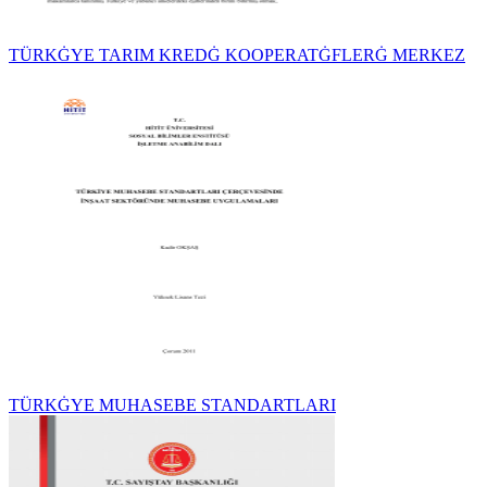
TÜRKĠYE TARIM KREDĠ KOOPERATĠFLERĠ MERKEZ
TÜRKĠYE MUHASEBE STANDARTLARI