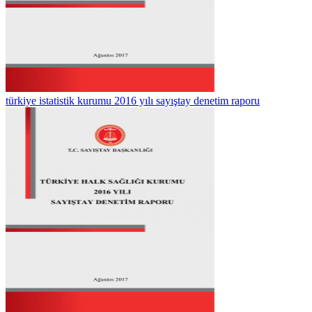
türkiye istatistik kurumu 2016 yılı sayıştay denetim raporu