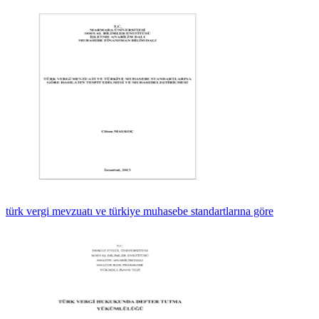
türk vergi mevzuatı ve türkiye muhasebe standartlarına göre