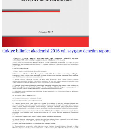
türkiye bilimler akademisi 2016 yılı sayıştay denetim raporu