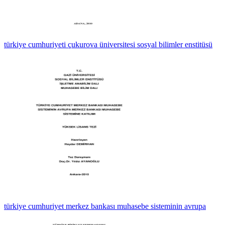
türkiye cumhuriyeti çukurova üniversitesi sosyal bilimler enstitüsü
türkiye cumhuriyet merkez bankası muhasebe sisteminin avrupa