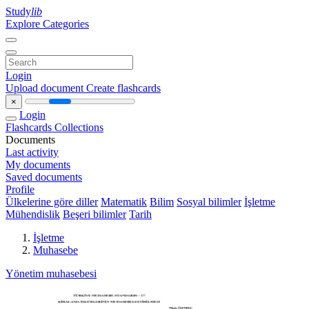
Study
lib
Explore Categories
Login
Upload document
Create flashcards
×
Login
Flashcards
Collections
Documents
Last activity
My documents
Saved documents
Profile
Ülkelerine göre diller
Matematik
Bilim
Sosyal bilimler
İşletme
Mühendislik
Beşeri bilimler
Tarih
İşletme
Muhasebe
Yönetim muhasebesi