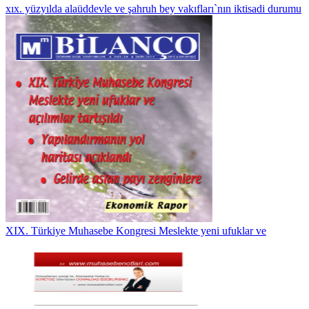
xıx. yüzyılda alaüddevle ve şahruh bey vakıfları`nın iktisadi durumu
XIX. Türkiye Muhasebe Kongresi Meslekte yeni ufuklar ve