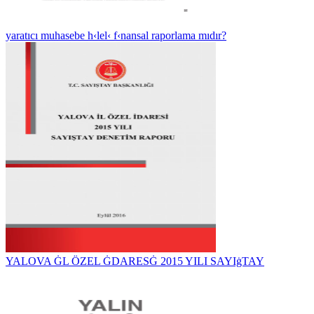
yaratıcı muhasebe h‹lel‹ f‹nansal raporlama mıdır?
YALOVA ĠL ÖZEL ĠDARESĠ 2015 YILI SAYIġTAY