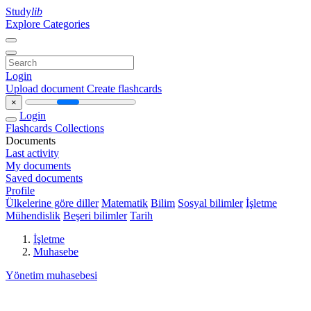
Study
lib
Explore Categories
Login
Upload document
Create flashcards
×
Login
Flashcards
Collections
Documents
Last activity
My documents
Saved documents
Profile
Ülkelerine göre diller
Matematik
Bilim
Sosyal bilimler
İşletme
Mühendislik
Beşeri bilimler
Tarih
İşletme
Muhasebe
Yönetim muhasebesi