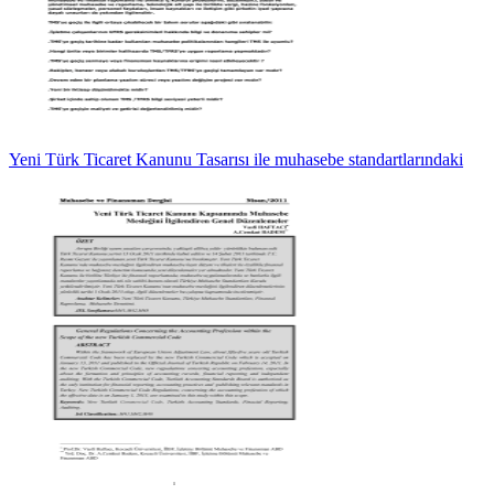
Yeni Türk Ticaret Kanunu Tasarısı ile muhasebe standartlarındaki