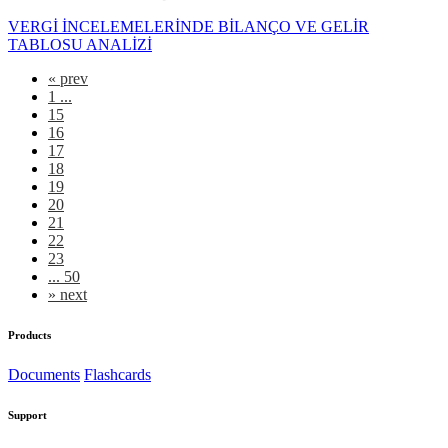
VERGİ İNCELEMELERİNDE BİLANÇO VE GELİR
TABLOSU ANALİZİ
«
prev
1 ...
15
16
17
18
19
20
21
22
23
... 50
»
next
Products
Documents
Flashcards
Support