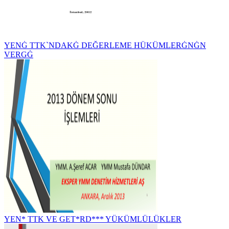
YENĠ TTK`NDAKĠ DEĞERLEME HÜKÜMLERĠNĠN
VERGĠ
YEN* TTK VE GET*RD*** YÜKÜMLÜLÜKLER