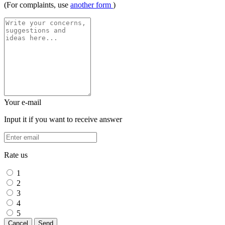
(For complaints, use
another form
)
Your e-mail
Input it if you want to receive answer
Rate us
1
2
3
4
5
Cancel
Send