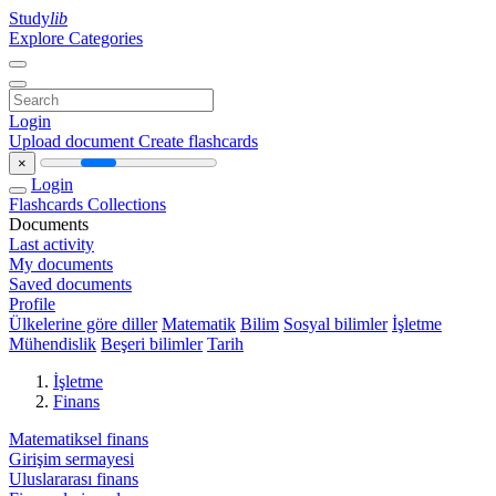
Study
lib
Explore Categories
Login
Upload document
Create flashcards
×
Login
Flashcards
Collections
Documents
Last activity
My documents
Saved documents
Profile
Ülkelerine göre diller
Matematik
Bilim
Sosyal bilimler
İşletme
Mühendislik
Beşeri bilimler
Tarih
İşletme
Finans
Matematiksel finans
Girişim sermayesi
Uluslararası finans