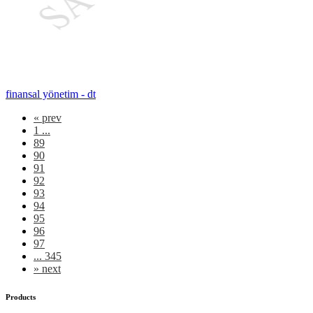
finansal yönetim - dt
«
prev
1 ...
89
90
91
92
93
94
95
96
97
... 345
»
next
Products