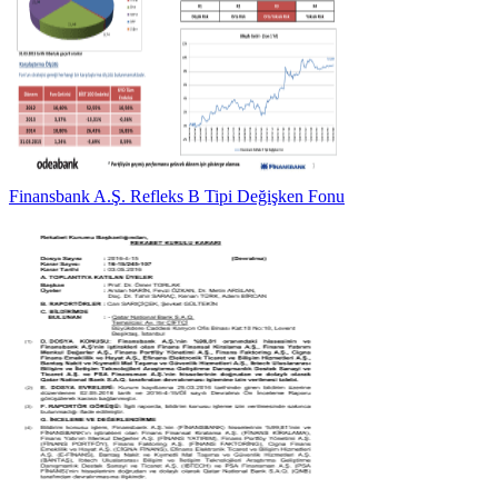
Finansbank A.Ş. Refleks B Tipi Değişken Fonu