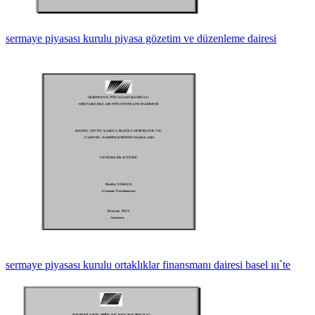
sermaye piyasası kurulu piyasa gözetim ve düzenleme dairesi
sermaye piyasası kurulu ortaklıklar finansmanı dairesi basel ııı`te