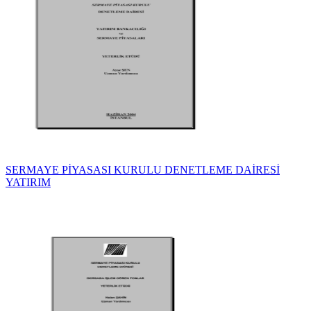
SERMAYE PİYASASI KURULU DENETLEME DAİRESİ
YATIRIM