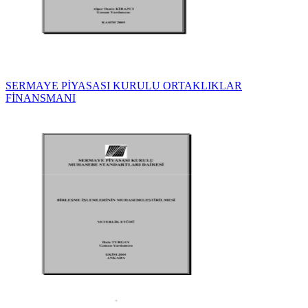
SERMAYE PİYASASI KURULU ORTAKLIKLAR
FİNANSMANI