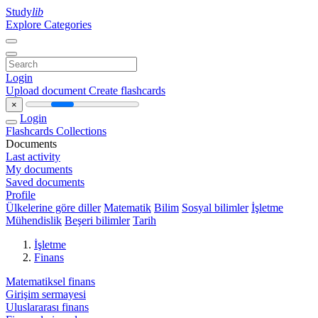
Study
lib
Explore Categories
Login
Upload document
Create flashcards
×
Login
Flashcards
Collections
Documents
Last activity
My documents
Saved documents
Profile
Ülkelerine göre diller
Matematik
Bilim
Sosyal bilimler
İşletme
Mühendislik
Beşeri bilimler
Tarih
İşletme
Finans
Matematiksel finans
Girişim sermayesi
Uluslararası finans