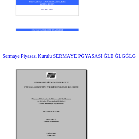
Sermaye Piyasası Kurulu SERMAYE PĠYASASI ĠLE ĠLGĠLĠ