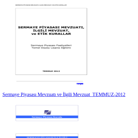
Sermaye Piyasası Mevzuatı ve İlgili Mevzuat_TEMMUZ-2012