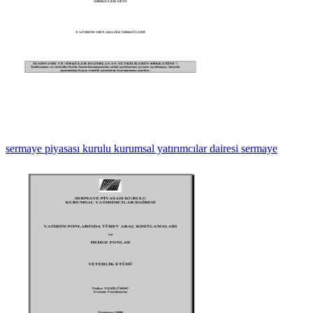
sermaye piyasası kurulu kurumsal yatırımcılar dairesi sermaye