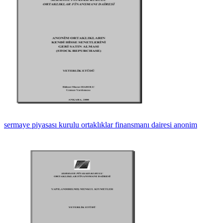
sermaye piyasası kurulu ortaklıklar finansmanı dairesi anonim