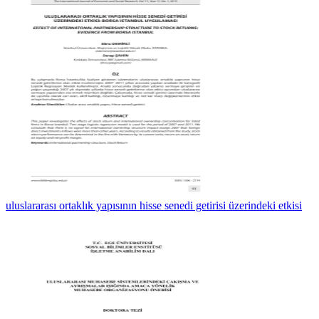
uluslararası ortaklık yapısının hisse senedi getirisi üzerindeki etkisi