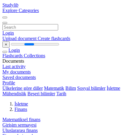
Study
lib
Explore Categories
Login
Upload document
Create flashcards
×
Login
Flashcards
Collections
Documents
Last activity
My documents
Saved documents
Profile
Ülkelerine göre diller
Matematik
Bilim
Sosyal bilimler
İşletme
Mühendislik
Beşeri bilimler
Tarih
İşletme
Finans
Matematiksel finans
Girişim sermayesi
Uluslararası finans