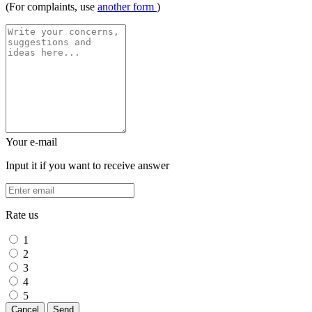
(For complaints, use
another form
)
Your e-mail
Input it if you want to receive answer
Rate us
1
2
3
4
5
Cancel
Send