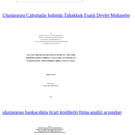
Uluslararası Çalışmalar Işığında Tahakkuk Esaslı Devlet Muhasebe
uluslararası bankacılıkta ticari kredilerin firma analizi açısından