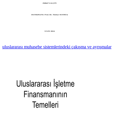
uluslararası muhasebe sistemlerindeki çakışma ve ayrışmalar