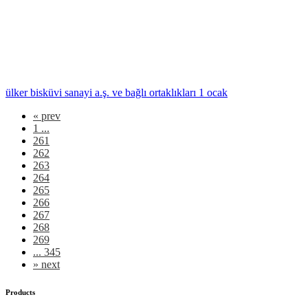
ülker bisküvi sanayi a.ş. ve bağlı ortaklıkları 1 ocak
«
prev
1 ...
261
262
263
264
265
266
267
268
269
... 345
»
next
Products