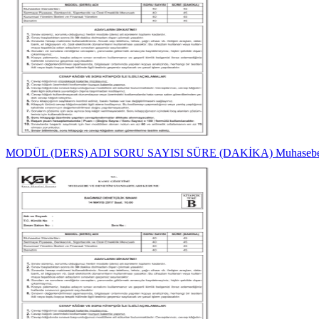
MODÜL (DERS) ADI SORU SAYISI SÜRE (DAKİKA) Muhaseb