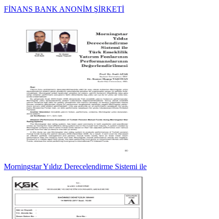
FİNANS BANK ANONİM ŞİRKETİ
Morningstar Yıldız Derecelendirme Sistemi ile