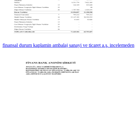
finansal durum kaplamin ambalaj sanayi ve ticaret a.ş. incelemeden