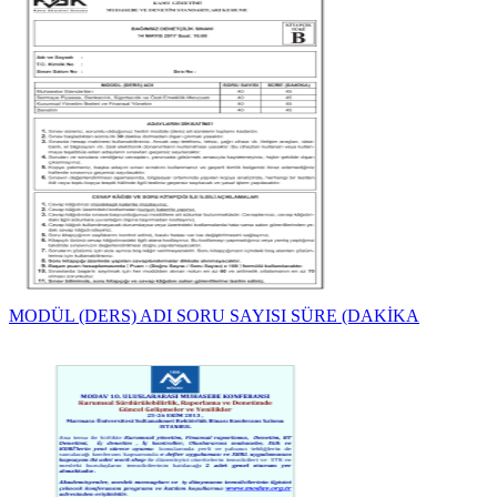
MODÜL (DERS) ADI SORU SAYISI SÜRE (DAKİKA