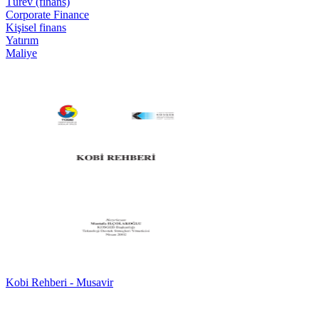
Türev (finans)
Corporate Finance
Kişisel finans
Yatırım
Maliye
Kobi Rehberi - Musavir