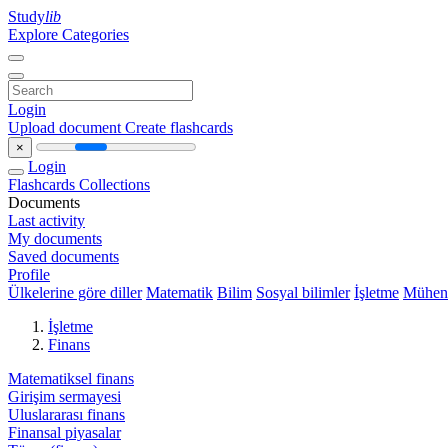
Study
lib
Explore Categories
Login
Upload document
Create flashcards
×
Login
Flashcards
Collections
Documents
Last activity
My documents
Saved documents
Profile
Ülkelerine göre diller
Matematik
Bilim
Sosyal bilimler
İşletme
Mühend
İşletme
Finans
Matematiksel finans
Girişim sermayesi
Uluslararası finans
Finansal piyasalar