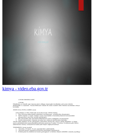
kimya - video.eba.gov.tr