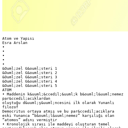
Atom ve Yapısı
Esra Arslan
•
•
•
•
•
&Ouml;zel G&ouml;steri 1
&Ouml;zel G&ouml;steri 2
&Ouml;zel G&ouml;steri 3
&Ouml;zel G&ouml;steri 4
&Ouml;zel G&ouml;steri 5
ATOM
• Maddenin k&uuml;&ccedil;&uuml;k b&ouml;l&uuml;nemez
par&ccedil;acıklardan
oluştuğu d&uuml;ş&uuml;ncesini ilk olarak Yunanlı
filozof
Democritus ortaya atmış ve bu par&ccedil;acıklara
eski Yunanca “b&ouml;l&uuml;nemez” karşılığı olan
“atomos” adını vermiştir
• Kronolojik sırası ile maddeyi oluşturan temel