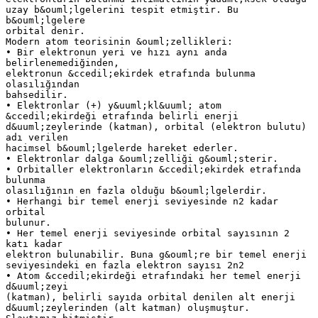
uzay b&ouml;lgelerini tespit etmiştir. Bu
b&ouml;lgelere
orbital denir.
Modern atom teorisinin &ouml;zellikleri:
• Bir elektronun yeri ve hızı aynı anda
belirlenemediğinden,
elektronun &ccedil;ekirdek etrafında bulunma
olasılığından
bahsedilir.
• Elektronlar (+) y&uuml;kl&uuml; atom
&ccedil;ekirdeği etrafında belirli enerji
d&uuml;zeylerinde (katman), orbital (elektron bulutu)
adı verilen
hacimsel b&ouml;lgelerde hareket ederler.
• Elektronlar dalga &ouml;zelliği g&ouml;sterir.
• Orbitaller elektronların &ccedil;ekirdek etrafında
bulunma
olasılığının en fazla olduğu b&ouml;lgelerdir.
• Herhangi bir temel enerji seviyesinde n2 kadar
orbital
bulunur.
• Her temel enerji seviyesinde orbital sayısının 2
katı kadar
elektron bulunabilir. Buna g&ouml;re bir temel enerji
seviyesindeki en fazla elektron sayısı 2n2
• Atom &ccedil;ekirdeği etrafındaki her temel enerji
d&uuml;zeyi
(katman), belirli sayıda orbital denilen alt enerji
d&uuml;zeylerinden (alt katman) oluşmuştur.