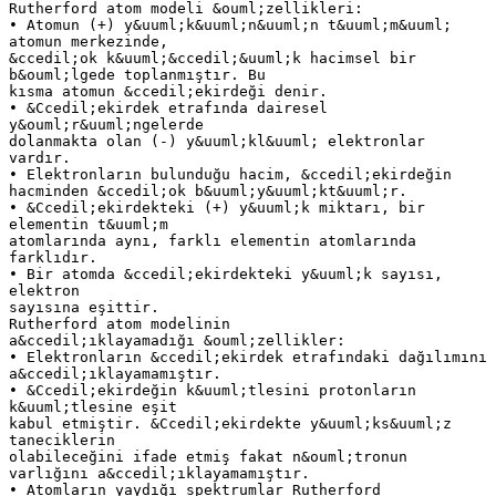
Rutherford atom modeli &ouml;zellikleri:
• Atomun (+) y&uuml;k&uuml;n&uuml;n t&uuml;m&uuml;
atomun merkezinde,
&ccedil;ok k&uuml;&ccedil;&uuml;k hacimsel bir
b&ouml;lgede toplanmıştır. Bu
kısma atomun &ccedil;ekirdeği denir.
• &Ccedil;ekirdek etrafında dairesel
y&ouml;r&uuml;ngelerde
dolanmakta olan (-) y&uuml;kl&uuml; elektronlar
vardır.
• Elektronların bulunduğu hacim, &ccedil;ekirdeğin
hacminden &ccedil;ok b&uuml;y&uuml;kt&uuml;r.
• &Ccedil;ekirdekteki (+) y&uuml;k miktarı, bir
elementin t&uuml;m
atomlarında aynı, farklı elementin atomlarında
farklıdır.
• Bir atomda &ccedil;ekirdekteki y&uuml;k sayısı,
elektron
sayısına eşittir.
Rutherford atom modelinin
a&ccedil;ıklayamadığı &ouml;zellikler:
• Elektronların &ccedil;ekirdek etrafındaki dağılımını
a&ccedil;ıklayamamıştır.
• &Ccedil;ekirdeğin k&uuml;tlesini protonların
k&uuml;tlesine eşit
kabul etmiştir. &Ccedil;ekirdekte y&uuml;ks&uuml;z
taneciklerin
olabileceğini ifade etmiş fakat n&ouml;tronun
varlığını a&ccedil;ıklayamamıştır.
• Atomların yaydığı spektrumlar Rutherford