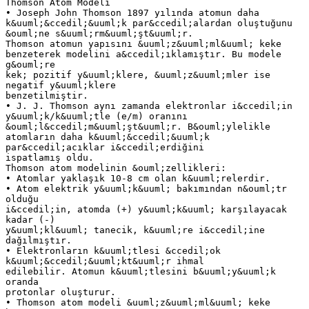
Thomson Atom Modeli
• Joseph John Thomson 1897 yılında atomun daha
k&uuml;&ccedil;&uuml;k par&ccedil;alardan oluştuğunu
&ouml;ne s&uuml;rm&uuml;şt&uuml;r.
Thomson atomun yapısını &uuml;z&uuml;ml&uuml; keke
benzeterek modelini a&ccedil;ıklamıştır. Bu modele
g&ouml;re
kek; pozitif y&uuml;klere, &uuml;z&uuml;mler ise
negatif y&uuml;klere
benzetilmiştir.
• J. J. Thomson aynı zamanda elektronlar i&ccedil;in
y&uuml;k/k&uuml;tle (e/m) oranını
&ouml;l&ccedil;m&uuml;şt&uuml;r. B&ouml;ylelikle
atomların daha k&uuml;&ccedil;&uuml;k
par&ccedil;acıklar i&ccedil;erdiğini
ispatlamış oldu.
Thomson atom modelinin &ouml;zellikleri:
• Atomlar yaklaşık 10-8 cm olan k&uuml;relerdir.
• Atom elektrik y&uuml;k&uuml; bakımından n&ouml;tr
olduğu
i&ccedil;in, atomda (+) y&uuml;k&uuml; karşılayacak
kadar (-)
y&uuml;kl&uuml; tanecik, k&uuml;re i&ccedil;ine
dağılmıştır.
• Elektronların k&uuml;tlesi &ccedil;ok
k&uuml;&ccedil;&uuml;kt&uuml;r ihmal
edilebilir. Atomun k&uuml;tlesini b&uuml;y&uuml;k
oranda
protonlar oluşturur.
• Thomson atom modeli &uuml;z&uuml;ml&uuml; keke