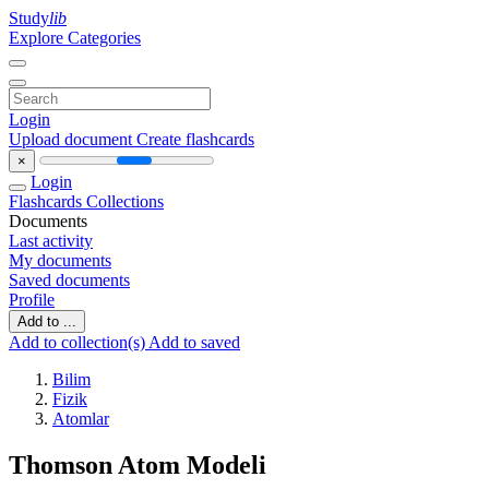
Study
lib
Explore Categories
Login
Upload document
Create flashcards
×
Login
Flashcards
Collections
Documents
Last activity
My documents
Saved documents
Profile
Add to ...
Add to collection(s)
Add to saved
Bilim
Fizik
Atomlar
Thomson Atom Modeli