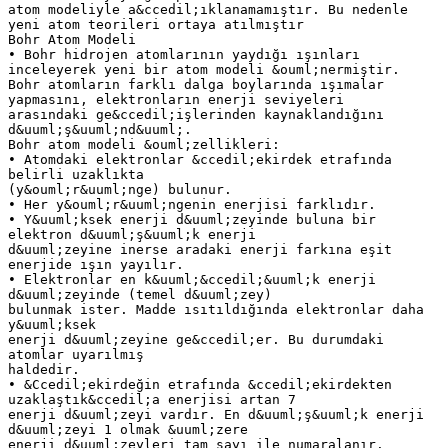
atom modeliyle a&ccedil;ıklanamamıştır. Bu nedenle
yeni atom teorileri ortaya atılmıştır
Bohr Atom Modeli
• Bohr hidrojen atomlarının yaydığı ışınları
inceleyerek yeni bir atom modeli &ouml;nermiştir.
Bohr atomların farklı dalga boylarında ışımalar
yapmasını, elektronların enerji seviyeleri
arasındaki ge&ccedil;işlerinden kaynaklandığını
d&uuml;ş&uuml;nd&uuml;.
Bohr atom modeli &ouml;zellikleri:
• Atomdaki elektronlar &ccedil;ekirdek etrafında
belirli uzaklıkta
(y&ouml;r&uuml;nge) bulunur.
• Her y&ouml;r&uuml;ngenin enerjisi farklıdır.
• Y&uuml;ksek enerji d&uuml;zeyinde buluna bir
elektron d&uuml;ş&uuml;k enerji
d&uuml;zeyine inerse aradaki enerji farkına eşit
enerjide ışın yayılır.
• Elektronlar en k&uuml;&ccedil;&uuml;k enerji
d&uuml;zeyinde (temel d&uuml;zey)
bulunmak ister. Madde ısıtıldığında elektronlar daha
y&uuml;ksek
enerji d&uuml;zeyine ge&ccedil;er. Bu durumdaki
atomlar uyarılmış
haldedir.
• &Ccedil;ekirdeğin etrafında &ccedil;ekirdekten
uzaklaştık&ccedil;a enerjisi artan 7
enerji d&uuml;zeyi vardır. En d&uuml;ş&uuml;k enerji
d&uuml;zeyi 1 olmak &uuml;zere
enerji d&uuml;zeyleri tam sayı ile numaralanır.