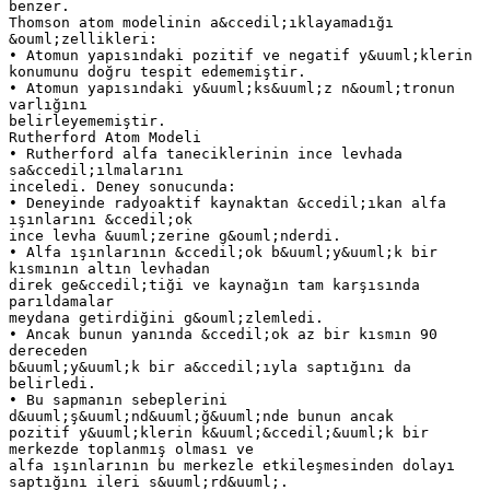
benzer.
Thomson atom modelinin a&ccedil;ıklayamadığı
&ouml;zellikleri:
• Atomun yapısındaki pozitif ve negatif y&uuml;klerin
konumunu doğru tespit edememiştir.
• Atomun yapısındaki y&uuml;ks&uuml;z n&ouml;tronun
varlığını
belirleyememiştir.
Rutherford Atom Modeli
• Rutherford alfa taneciklerinin ince levhada
sa&ccedil;ılmalarını
inceledi. Deney sonucunda:
• Deneyinde radyoaktif kaynaktan &ccedil;ıkan alfa
ışınlarını &ccedil;ok
ince levha &uuml;zerine g&ouml;nderdi.
• Alfa ışınlarının &ccedil;ok b&uuml;y&uuml;k bir
kısmının altın levhadan
direk ge&ccedil;tiği ve kaynağın tam karşısında
parıldamalar
meydana getirdiğini g&ouml;zlemledi.
• Ancak bunun yanında &ccedil;ok az bir kısmın 90
dereceden
b&uuml;y&uuml;k bir a&ccedil;ıyla saptığını da
belirledi.
• Bu sapmanın sebeplerini
d&uuml;ş&uuml;nd&uuml;ğ&uuml;nde bunun ancak
pozitif y&uuml;klerin k&uuml;&ccedil;&uuml;k bir
merkezde toplanmış olması ve
alfa ışınlarının bu merkezle etkileşmesinden dolayı
saptığını ileri s&uuml;rd&uuml;.