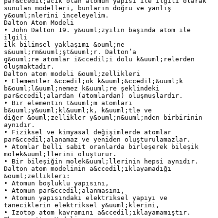
par&ccedil;acık olan atomun yapısı ile ilgili olarak
sunulan modelleri, bunların doğru ve yanlış
y&ouml;nlerini inceleyelim.
Dalton Atom Modeli
• John Dalton 19. y&uuml;zyılın başında atom ile
ilgili
ilk bilimsel yaklaşımı &ouml;ne
s&uuml;rm&uuml;şt&uuml;r. Dalton’a
g&ouml;re atomlar i&ccedil;i dolu k&uuml;relerden
oluşmaktadır.
Dalton atom modeli &ouml;zellikleri
• Elementler &ccedil;ok k&uuml;&ccedil;&uuml;k
b&ouml;l&uuml;nemez k&uuml;re şeklindeki
par&ccedil;alardan (atomlardan) oluşmuşlardır.
• Bir elementin t&uuml;m atomları
b&uuml;y&uuml;kl&uuml;k, k&uuml;tle ve
diğer &ouml;zellikler y&ouml;n&uuml;nden birbirinin
aynıdır.
• Fiziksel ve kimyasal değişimlerde atomlar
par&ccedil;alanamaz ve yeniden oluşturulamazlar.
• Atomlar belli sabit oranlarda birleşerek bileşik
molek&uuml;llerini oluşturur.
• Bir bileşiğin molek&uuml;llerinin hepsi aynıdır.
Dalton atom modelinin a&ccedil;ıklayamadığı
&ouml;zellikleri:
• Atomun boşluklu yapısını,
• Atomun par&ccedil;alanmasını,
• Atomun yapısındaki elektriksel yapıyı ve
taneciklerin elektriksel y&uuml;klerini,
• İzotop atom kavramını a&ccedil;ıklayamamıştır.