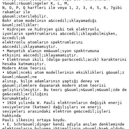
Y&ouml;r&uuml;ngeler K, L, M,
N, O, P, Q harfleri ile veya 1, 2, 3, 4, 5, 6, 7gibi
rakamlar ile
g&ouml;sterilebilir.
Bohr atom modelinin a&ccedil;ıklayamadığı
&ouml;zellikler:
• Hidrojen ve hidrojen gibi tek elektronlu
iyonların spektrumlarını a&ccedil;ıklayabilmişken,
&ccedil;ok
elektronlu atomların spektrumlarını
a&ccedil;ıklayamamıştır.
• Manyetik alanın em&uuml;syon spektrumuna
etkisini a&ccedil;ıklayamamıştır.
• Elektronun ikili (dalga-par&ccedil;acık) karakterini
hesaba katmamıştır.
Modern Atom Teorisi
• &Ouml;nceki atom modellerinin eksiklikleri g&ouml;z
&ouml;n&uuml;ne
alınıp, bilim adamlarının yaptığı deney ve
g&ouml;zlemlere dayanarak modern atom teorisi
geliştirilmiştir. Bu teori g&uuml;n&uuml;m&uuml;zde de
ge&ccedil;erliliğini
korumaktadır.
• 1924 yılında W. Pauli elektronların değişik enerji
seviyelerine (katman) dağılışları ve enerji
seviyeleri arasındaki elektron ge&ccedil;işleri
hakkında
Pauli ilkesini ortaya koydu.
• E. Schr&ouml;dinger kendi adıyla anılan denkleminde
elektronların bulunma ihtimallinin y&uuml;ksek olduğu