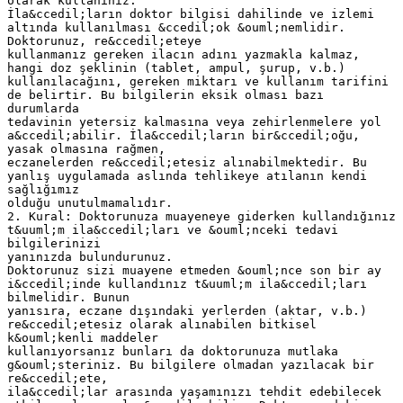
olarak kullanınız.
İla&ccedil;ların doktor bilgisi dahilinde ve izlemi
altında kullanılması &ccedil;ok &ouml;nemlidir.
Doktorunuz, re&ccedil;eteye
kullanmanız gereken ilacın adını yazmakla kalmaz,
hangi doz şeklinin (tablet, ampul, şurup, v.b.)
kullanılacağını, gereken miktarı ve kullanım tarifini
de belirtir. Bu bilgilerin eksik olması bazı
durumlarda
tedavinin yetersiz kalmasına veya zehirlenmelere yol
a&ccedil;abilir. İla&ccedil;ların bir&ccedil;oğu,
yasak olmasına rağmen,
eczanelerden re&ccedil;etesiz alınabilmektedir. Bu
yanlış uygulamada aslında tehlikeye atılanın kendi
sağlığımız
olduğu unutulmamalıdır.
2. Kural: Doktorunuza muayeneye giderken kullandığınız
t&uuml;m ila&ccedil;ları ve &ouml;nceki tedavi
bilgilerinizi
yanınızda bulundurunuz.
Doktorunuz sizi muayene etmeden &ouml;nce son bir ay
i&ccedil;inde kullandınız t&uuml;m ila&ccedil;ları
bilmelidir. Bunun
yanısıra, eczane dışındaki yerlerden (aktar, v.b.)
re&ccedil;etesiz olarak alınabilen bitkisel
k&ouml;kenli maddeler
kullanıyorsanız bunları da doktorunuza mutlaka
g&ouml;steriniz. Bu bilgilere olmadan yazılacak bir
re&ccedil;ete,
ila&ccedil;lar arasında yaşamınızı tehdit edebilecek