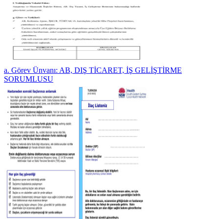
a. Görev Ünvanı: AB, DIŞ TİCARET, İŞ GELİŞTİRME
SORUMLUSU