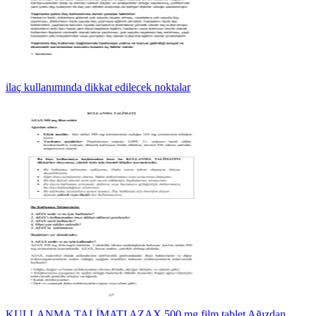
ilaç kullanımında dikkat edilecek noktalar
KULLANMA TALİMATI AZAX 500 mg film tablet Ağızdan