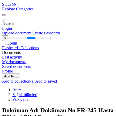
Study
lib
Explore Categories
Login
Upload document
Create flashcards
×
Login
Flashcards
Collections
Documents
Last activity
My documents
Saved documents
Profile
Add to ...
Add to collection(s)
Add to saved
Bilim
Sağlık bilimleri
Psikiyatri
Doküman Adı Doküman No FR-245 Hasta