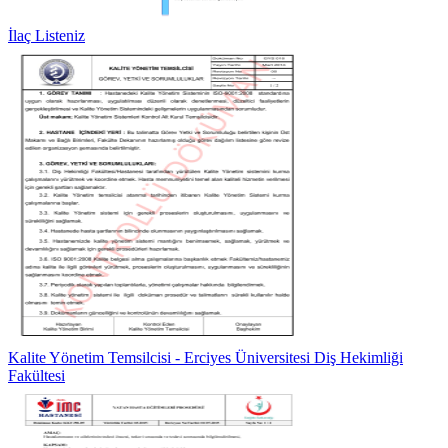
İlaç Listeniz
Kalite Yönetim Temsilcisi - Erciyes Üniversitesi Diş Hekimliği
Fakültesi