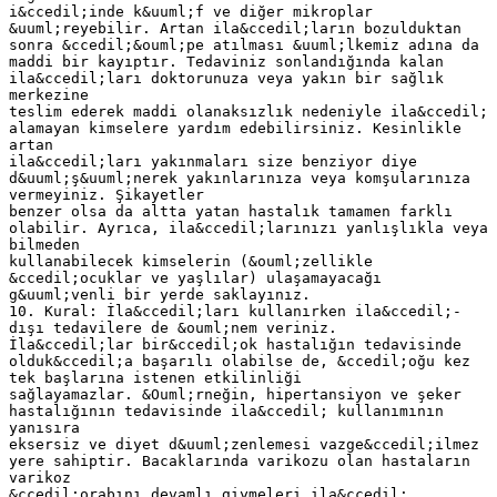
i&ccedil;inde k&uuml;f ve diğer mikroplar
&uuml;reyebilir. Artan ila&ccedil;ların bozulduktan
sonra &ccedil;&ouml;pe atılması &uuml;lkemiz adına da
maddi bir kayıptır. Tedaviniz sonlandığında kalan
ila&ccedil;ları doktorunuza veya yakın bir sağlık
merkezine
teslim ederek maddi olanaksızlık nedeniyle ila&ccedil;
alamayan kimselere yardım edebilirsiniz. Kesinlikle
artan
ila&ccedil;ları yakınmaları size benziyor diye
d&uuml;ş&uuml;nerek yakınlarınıza veya komşularınıza
vermeyiniz. Şikayetler
benzer olsa da altta yatan hastalık tamamen farklı
olabilir. Ayrıca, ila&ccedil;larınızı yanlışlıkla veya
bilmeden
kullanabilecek kimselerin (&ouml;zellikle
&ccedil;ocuklar ve yaşlılar) ulaşamayacağı
g&uuml;venli bir yerde saklayınız.
10. Kural: İla&ccedil;ları kullanırken ila&ccedil;-
dışı tedavilere de &ouml;nem veriniz.
İla&ccedil;lar bir&ccedil;ok hastalığın tedavisinde
olduk&ccedil;a başarılı olabilse de, &ccedil;oğu kez
tek başlarına istenen etkilinliği
sağlayamazlar. &Ouml;rneğin, hipertansiyon ve şeker
hastalığının tedavisinde ila&ccedil; kullanımının
yanısıra
eksersiz ve diyet d&uuml;zenlemesi vazge&ccedil;ilmez
yere sahiptir. Bacaklarında varikozu olan hastaların
varikoz
&ccedil;orabını devamlı giymeleri ila&ccedil;