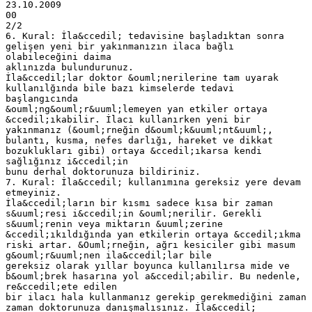
23.10.2009
00
2/2
6. Kural: İla&ccedil; tedavisine başladıktan sonra
gelişen yeni bir yakınmanızın ilaca bağlı
olabileceğini daima
aklınızda bulundurunuz.
İla&ccedil;lar doktor &ouml;nerilerine tam uyarak
kullanılğında bile bazı kimselerde tedavi
başlangıcında
&ouml;ng&ouml;r&uuml;lemeyen yan etkiler ortaya
&ccedil;ıkabilir. İlacı kullanırken yeni bir
yakınmanız (&ouml;rneğin d&ouml;k&uuml;nt&uuml;,
bulantı, kusma, nefes darlığı, hareket ve dikkat
bozuklukları gibi) ortaya &ccedil;ıkarsa kendi
sağlığınız i&ccedil;in
bunu derhal doktorunuza bildiriniz.
7. Kural: İla&ccedil; kullanımına gereksiz yere devam
etmeyiniz.
İla&ccedil;ların bir kısmı sadece kısa bir zaman
s&uuml;resi i&ccedil;in &ouml;nerilir. Gerekli
s&uuml;renin veya miktarın &uuml;zerine
&ccedil;ıkıldığında yan etkilerin ortaya &ccedil;ıkma
riski artar. &Ouml;rneğin, ağrı kesiciler gibi masum
g&ouml;r&uuml;nen ila&ccedil;lar bile
gereksiz olarak yıllar boyunca kullanılırsa mide ve
b&ouml;brek hasarına yol a&ccedil;abilir. Bu nedenle,
re&ccedil;ete edilen
bir ilacı hala kullanmanız gerekip gerekmediğini zaman
zaman doktorunuza danışmalısınız. İla&ccedil;