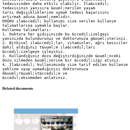
tedavisinden daha etkili olabilir. İla&ccedil;
tedavisinin yanısıra &ouml;nerilen yaşam
tarzı değişikliklerine uymak tedavi başarısını
artırmak adına &ouml;nemlidir.
DOĞRU ila&ccedil; kullanımı size verilen kullanım
talimatlarına uymakla başlar.
Kullanma talimatları:
1. Doktora her gidişinizde bu &ccedil;izelgeyi
yanınızda bulundurunuz ve doktorunuza g&ouml;steriniz.
2. Bitkisel ila&ccedil;lar, vitaminler, ağrı kesiciler
dahil aldığınız t&uuml;m ila&ccedil;ları
&ccedil;izelgeye işleyiniz.
3. Kullandığınız dozu değiştirdiğinizde &ouml;nceki
dozu silmeden &uuml;zerine bir &ccedil;izgi atınız.
4. İla&ccedil; kullanımında size tarif edilen kullanım
şekline uyup uymadığınızı doktorunuza
d&uuml;r&uuml;st&ccedil;e ve
Related documents