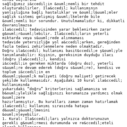
sağlığımız i&ccedil;in &ouml;nemli bir tehdit
oluşturabilirler. İla&ccedil; kullanımının
yanlışlığına bağlı hastalıklar ve &ouml;l&uuml;mler
sağlık sistemi gelişmiş &uuml;lkelerde bile
&ouml;nemli bir sorundur. Unutulmamalıdır ki, dikkatli
davranılmazsa
ila&ccedil; tedavisinden yarar beklenirken zarar
g&ouml;r&uuml;lebilir. İla&ccedil;ların yeterli
miktarda veya s&uuml;rede alınmaması
tedavide yetersizliğe yol a&ccedil;arken, gereğinden
fazla tedavi zehirlenmelere neden olmaktadır.
Doğru ila&ccedil; kullanımı basit&ccedil;e ş&ouml;yle
tanımlanabilir: Kişinin, gereksinim duyduğu ilacı
(doğru ila&ccedil;), kendisi
i&ccedil;in gereken miktarda (doğru doz), yeterli
s&uuml;re devam ederek (doğru s&uuml;re), kendisi ve
toplum i&ccedil;in en
d&uuml;ş&uuml;k maliyeti (doğru maliyet) getirecek
şekilde kullanmasıdır. Aşağıdaki 10 kural ila&ccedil;
kullanımında
yukarıdaki “doğru” kriterlerini sağlamanıza ve
b&ouml;ylelikle sağlığınızı korumanıza yardımcı olmak
&uuml;zere
hazırlanmıştır. Bu kuralları zaman zaman hatırlamak
ila&ccedil; kullanımı sırasında hataya
d&uuml;ş&uuml;lmesini
&ouml;nleyebilir.
1. Kural: İla&ccedil;ları yalnızca doktorunuzun
gerekli g&ouml;rmesi durumunda ve re&ccedil;eteli