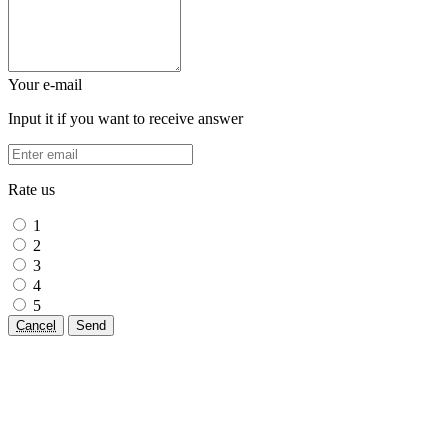
Your e-mail
Input it if you want to receive answer
Rate us
1
2
3
4
5
Cancel
Send