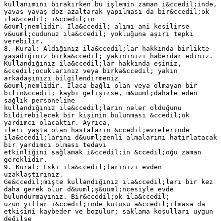
kullanımını bırakırken bu işlemin zaman i&ccedil;inde,
yavaş yavaş doz azaltarak yapılması da bir&ccedil;ok
ila&ccedil; i&ccedil;in
&ouml;nemlidir. İla&ccedil; alımı ani kesilirse
v&uuml;cudunuz ila&ccedil; yokluğuna aşırı tepki
verebilir.
8. Kural: Aldığınız ila&ccedil;lar hakkında birlikte
yaşadığınız birka&ccedil; yakınınızı haberdar ediniz.
Kullandığınız ila&ccedil;lar hakkında eşiniz,
&ccedil;ocuklarınız veya birka&ccedil; yakın
arkadaşınızı bilgilendirmeniz
&ouml;nemlidir. İlaca bağlı olan veya olmayan bir
bilin&ccedil; kaybı gelişirse, m&uuml;dahale eden
sağlık personeline
kullandığınız ila&ccedil;ların neler olduğunu
bildirebilecek bir kişinin bulunması &ccedil;ok
yardımcı olacaktır. Ayrıca,
ileri yaşta olan hastaların &ccedil;evrelerinde
ila&ccedil;larını d&uuml;zenli almalarını hatırlatacak
bir yardımcı olması tedavi
etkinliğini sağlamak i&ccedil;in &ccedil;oğu zaman
gereklidir.
9. Kural: Eski ila&ccedil;larınızı evden
uzaklaştırınız.
Ge&ccedil;mişte kullandığınız ila&ccedil;ları bir kez
daha gerek olur d&uuml;ş&uuml;ncesiyle evde
bulundurmayınız. Bir&ccedil;ok ila&ccedil;
uzun yıllar i&ccedil;inde kutusu a&ccedil;ılmasa da
etkisini kaybeder ve bozulur; saklama koşulları uygun
değilse