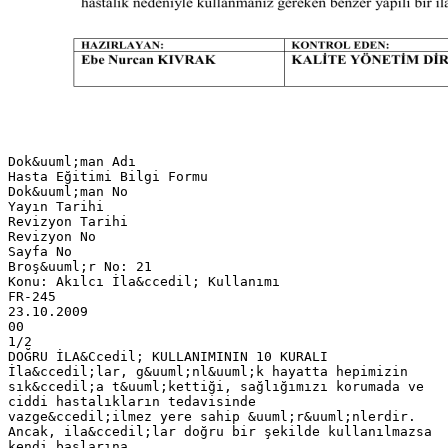
Dok&uuml;man Adı
Hasta Eğitimi Bilgi Formu
Dok&uuml;man No
Yayın Tarihi
Revizyon Tarihi
Revizyon No
Sayfa No
Broş&uuml;r No: 21
Konu: Akılcı İla&ccedil; Kullanımı
FR-245
23.10.2009
00
1/2
DOĞRU İLA&Ccedil; KULLANIMININ 10 KURALI
İla&ccedil;lar, g&uuml;nl&uuml;k hayatta hepimizin
sık&ccedil;a t&uuml;kettiği, sağlığımızı korumada ve
ciddi hastalıkların tedavisinde
vazge&ccedil;ilmez yere sahip &uuml;r&uuml;nlerdir.
Ancak, ila&ccedil;lar doğru bir şekilde kullanılmazsa
kendi başlarına