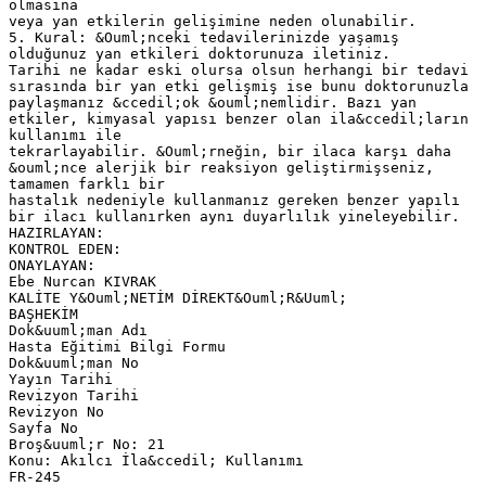
olmasına
veya yan etkilerin gelişimine neden olunabilir.
5. Kural: &Ouml;nceki tedavilerinizde yaşamış
olduğunuz yan etkileri doktorunuza iletiniz.
Tarihi ne kadar eski olursa olsun herhangi bir tedavi
sırasında bir yan etki gelişmiş ise bunu doktorunuzla
paylaşmanız &ccedil;ok &ouml;nemlidir. Bazı yan
etkiler, kimyasal yapısı benzer olan ila&ccedil;ların
kullanımı ile
tekrarlayabilir. &Ouml;rneğin, bir ilaca karşı daha
&ouml;nce alerjik bir reaksiyon geliştirmişseniz,
tamamen farklı bir
hastalık nedeniyle kullanmanız gereken benzer yapılı
bir ilacı kullanırken aynı duyarlılık yineleyebilir.
HAZIRLAYAN:
KONTROL EDEN:
ONAYLAYAN:
Ebe Nurcan KIVRAK
KALİTE Y&Ouml;NETİM DİREKT&Ouml;R&Uuml;
BAŞHEKİM
Dok&uuml;man Adı
Hasta Eğitimi Bilgi Formu
Dok&uuml;man No
Yayın Tarihi
Revizyon Tarihi
Revizyon No
Sayfa No
Broş&uuml;r No: 21
Konu: Akılcı İla&ccedil; Kullanımı
FR-245