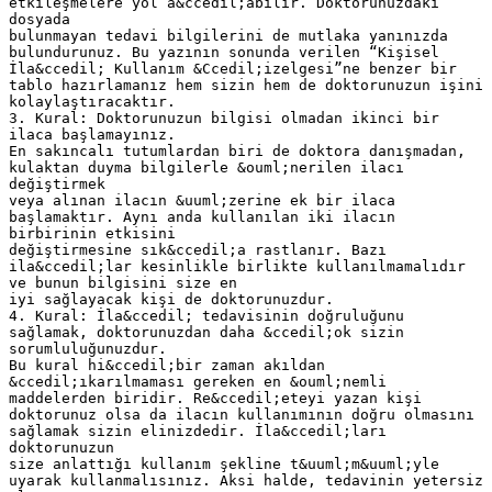
etkileşmelere yol a&ccedil;abilir. Doktorunuzdaki
dosyada
bulunmayan tedavi bilgilerini de mutlaka yanınızda
bulundurunuz. Bu yazının sonunda verilen “Kişisel
İla&ccedil; Kullanım &Ccedil;izelgesi”ne benzer bir
tablo hazırlamanız hem sizin hem de doktorunuzun işini
kolaylaştıracaktır.
3. Kural: Doktorunuzun bilgisi olmadan ikinci bir
ilaca başlamayınız.
En sakıncalı tutumlardan biri de doktora danışmadan,
kulaktan duyma bilgilerle &ouml;nerilen ilacı
değiştirmek
veya alınan ilacın &uuml;zerine ek bir ilaca
başlamaktır. Aynı anda kullanılan iki ilacın
birbirinin etkisini
değiştirmesine sık&ccedil;a rastlanır. Bazı
ila&ccedil;lar kesinlikle birlikte kullanılmamalıdır
ve bunun bilgisini size en
iyi sağlayacak kişi de doktorunuzdur.
4. Kural: İla&ccedil; tedavisinin doğruluğunu
sağlamak, doktorunuzdan daha &ccedil;ok sizin
sorumluluğunuzdur.
Bu kural hi&ccedil;bir zaman akıldan
&ccedil;ıkarılmaması gereken en &ouml;nemli
maddelerden biridir. Re&ccedil;eteyi yazan kişi
doktorunuz olsa da ilacın kullanımının doğru olmasını
sağlamak sizin elinizdedir. İla&ccedil;ları
doktorunuzun
size anlattığı kullanım şekline t&uuml;m&uuml;yle
uyarak kullanmalısınız. Aksi halde, tedavinin yetersiz