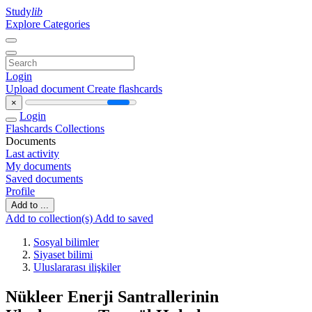
Study
lib
Explore Categories
Login
Upload document
Create flashcards
×
Login
Flashcards
Collections
Documents
Last activity
My documents
Saved documents
Profile
Add to ...
Add to collection(s)
Add to saved
Sosyal bilimler
Siyaset bilimi
Uluslararası ilişkiler
Nükleer Enerji Santrallerinin