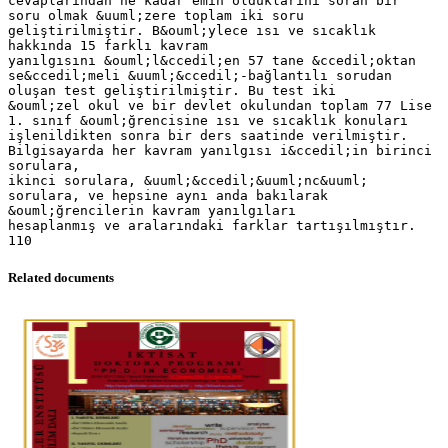
cevaplarından ne kadar emin olduklarını soran bir
soru olmak &uuml;zere toplam iki soru
geliştirilmiştir. B&ouml;ylece ısı ve sıcaklık
hakkında 15 farklı kavram
yanılgısını &ouml;l&ccedil;en 57 tane &ccedil;oktan
se&ccedil;meli &uuml;&ccedil;-bağlantılı sorudan
oluşan test geliştirilmiştir. Bu test iki
&ouml;zel okul ve bir devlet okulundan toplam 77 Lise
1. sınıf &ouml;ğrencisine ısı ve sıcaklık konuları
işlenildikten sonra bir ders saatinde verilmiştir.
Bilgisayarda her kavram yanılgısı i&ccedil;in birinci
sorulara,
ikinci sorulara, &uuml;&ccedil;&uuml;nc&uuml;
sorulara, ve hepsine aynı anda bakılarak
&ouml;ğrencilerin kavram yanılgıları
hesaplanmış ve aralarındaki farklar tartışılmıştır.
Related documents