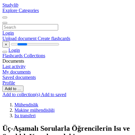
Study
lib
Explore Categories
Login
Upload document
Create flashcards
×
Login
Flashcards
Collections
Documents
Last activity
My documents
Saved documents
Profile
Add to ...
Add to collection(s)
Add to saved
Mühendislik
Makine mühendisliği
Isı transferi
Üç-Aşamalı Sorularla Öğrencilerin Isı ve