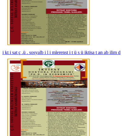
i kt i sat ç .ü . sosyalb i l i mlerenst i t ü s ü iktisa t an ab ilim d