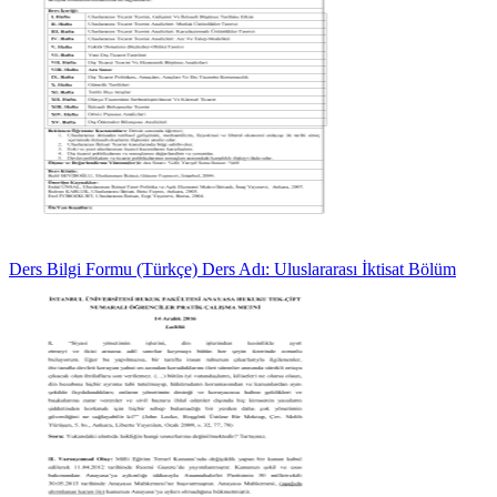
Ders Bilgi Formu (Türkçe) Ders Adı: Uluslararası İktisat Bölüm