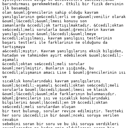
barındırması gerekmektedir. Etkili bir fizik dersinin
ilk basamağı
olan &ouml;ğrencilerin sahip olduğu kavram
yanılgılarının ge&ccedil;erli ve g&uuml;venilir olarak
&ouml;l&ccedil;&uuml;lmesi konusu son
zamanlarda &ccedil;ok tartışılmaktadır. &Ccedil;oktan
se&ccedil;meli sorularla &ouml;ğrencilerin kavram
yanılgılarının &ouml;l&ccedil;&uuml;lmeye
&ccedil;alışılması, kavram yanılgısı testlerinin
başarı testleri ile farklarının ne olduğunu da
tartışmaya
a&ccedil;mıştır. Kavram yanılgılarını eksik bilgiden,
hatadan ve tahminden ayırt edebilecek &uuml;&ccedil;-
aşamalı
&ccedil;oktan se&ccedil;meli sorular
&ouml;nerilmiştir. Bunların ışığında, bu
&ccedil;alışmanın amacı Lise 1 &ouml;ğrencilerinin ısı
ve
sıcaklık konularındaki kavram yanılgılarını
&uuml;&ccedil;-aşamalı &ccedil;oktan se&ccedil;meli
sorularla &ouml;l&ccedil;&uuml;lmesi ve klasik
&ouml;l&ccedil;&uuml;mle farklarının bulunmasıdır.
&Ouml;ğrencilerin ısı ve sıcaklık konularındaki
bilgilerini &ouml;l&ccedil;en 19 &ccedil;oktan
se&ccedil;meli sorulardan oluşan
bir test bulunup, sorular revize edilmiştir. Testteki
her soru i&ccedil;in bir &ouml;nceki soruya verilen
cevabın
sebebini soran bir soru ve bu iki soruya verdikleri