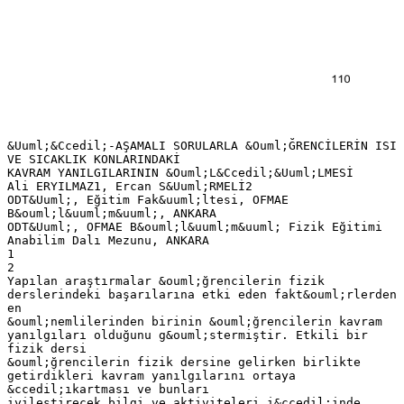
&Uuml;&Ccedil;-AŞAMALI SORULARLA &Ouml;ĞRENCİLERİN ISI
VE SICAKLIK KONLARINDAKİ
KAVRAM YANILGILARININ &Ouml;L&Ccedil;&Uuml;LMESİ
Ali ERYILMAZ1, Ercan S&Uuml;RMELİ2
ODT&Uuml;, Eğitim Fak&uuml;ltesi, OFMAE
B&ouml;l&uuml;m&uuml;, ANKARA
ODT&Uuml;, OFMAE B&ouml;l&uuml;m&uuml; Fizik Eğitimi
Anabilim Dalı Mezunu, ANKARA
1
2
Yapılan araştırmalar &ouml;ğrencilerin fizik
derslerindeki başarılarına etki eden fakt&ouml;rlerden
en
&ouml;nemlilerinden birinin &ouml;ğrencilerin kavram
yanılgıları olduğunu g&ouml;stermiştir. Etkili bir
fizik dersi
&ouml;ğrencilerin fizik dersine gelirken birlikte
getirdikleri kavram yanılgılarını ortaya
&ccedil;ıkartması ve bunları
iyileştirecek bilgi ve aktiviteleri i&ccedil;inde