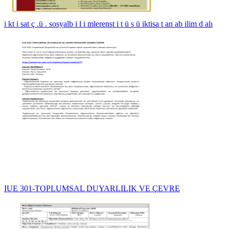
i kt i sat ç .ü . sosyalb i l i mlerenst i t ü s ü iktisa t an ab ilim d alı
IUE 301-TOPLUMSAL DUYARLILIK VE ÇEVRE