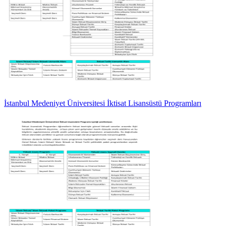
İstanbul Medeniyet Üniversitesi İktisat Lisansüstü Programları