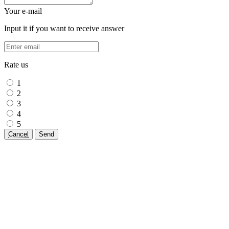
Your e-mail
Input it if you want to receive answer
Rate us
1
2
3
4
5
Cancel
Send