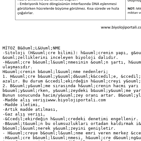
MİTOZ B&Ouml;L&Uuml;NME
-Sitoloji (H&uuml;cre bilimi): h&uuml;crenin yapı, g&ou
&ouml;zelliklerini inceleyen biyoloji dalıdır.
-H&uuml;cre b&ouml;l&uuml;nmesinin &ouml;n şartı, h&uu
ulaşmasıdır.
H&uuml;crenin b&ouml;l&uuml;nme nedenleri;
1. H&uuml;cre b&uuml;y&uuml;d&uuml;k&ccedil;e, &ccedil;
azalır. Bu durum &ccedil;ekirdeğin h&uuml;creyi y&ouml
2. B&uuml;y&uuml;me sırasında h&uuml;crenin hacmi yarı 
b&uuml;y&uuml;rken, y&uuml;zeydeki b&uuml;y&uuml;me yar
Bunun sonucunda hacim/y&uuml;zey oranı artar. B&ouml;yl
-Madde alış verişiwww.biyolojiportali.com
-Madde iletimi,
-Artık madde atılması,
-Gaz alış verişi,
-&Ccedil;ekirdeğin h&uuml;credeki denetimi engellenir.
-B&uuml;t&uuml;n bu olumsuzlukları ortadan kaldırmak i
b&ouml;l&uuml;nerek y&uuml;zeyini genişletir.
- H&uuml;creye b&ouml;l&uuml;nme emri veren merkez &cce
-H&uuml;cre b&ouml;l&uuml;nmesi, h&uuml;cre d&ouml;ng&u