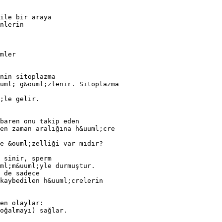
ile bir araya
nlerin
mler
nin sitoplazma
uml; g&ouml;zlenir. Sitoplazma
;le gelir.
ibaren onu takip eden
en zaman aralığına h&uuml;cre
e &ouml;zelliği var mıdır?
 sinir, sperm
ml;m&uuml;yle durmuştur.
 de sadece
kaybedilen h&uuml;crelerin
en olaylar:
oğalmayı) sağlar.