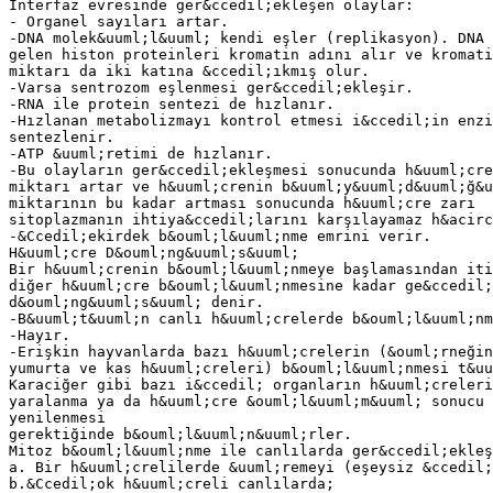
İnterfaz evresinde ger&ccedil;ekleşen olaylar:
- Organel sayıları artar.
-DNA molek&uuml;l&uuml; kendi eşler (replikasyon). DNA 
gelen histon proteinleri kromatin adını alır ve kromati
miktarı da iki katına &ccedil;ıkmış olur.
-Varsa sentrozom eşlenmesi ger&ccedil;ekleşir.
-RNA ile protein sentezi de hızlanır.
-Hızlanan metabolizmayı kontrol etmesi i&ccedil;in enzi
sentezlenir.
-ATP &uuml;retimi de hızlanır.
-Bu olayların ger&ccedil;ekleşmesi sonucunda h&uuml;cre
miktarı artar ve h&uuml;crenin b&uuml;y&uuml;d&uuml;ğ&u
miktarının bu kadar artması sonucunda h&uuml;cre zarı
sitoplazmanın ihtiya&ccedil;larını karşılayamaz h&acirc
-&Ccedil;ekirdek b&ouml;l&uuml;nme emrini verir.
H&uuml;cre D&ouml;ng&uuml;s&uuml;
Bir h&uuml;crenin b&ouml;l&uuml;nmeye başlamasından it
diğer h&uuml;cre b&ouml;l&uuml;nmesine kadar ge&ccedil;
d&ouml;ng&uuml;s&uuml; denir.
-B&uuml;t&uuml;n canlı h&uuml;crelerde b&ouml;l&uuml;nm
-Hayır.
-Erişkin hayvanlarda bazı h&uuml;crelerin (&ouml;rneğin
yumurta ve kas h&uuml;creleri) b&ouml;l&uuml;nmesi t&uu
Karaciğer gibi bazı i&ccedil; organların h&uuml;creleri
yaralanma ya da h&uuml;cre &ouml;l&uuml;m&uuml; sonucu 
yenilenmesi
gerektiğinde b&ouml;l&uuml;n&uuml;rler.
Mitoz b&ouml;l&uuml;nme ile canlılarda ger&ccedil;ekleş
a. Bir h&uuml;crelilerde &uuml;remeyi (eşeysiz &ccedil;
b.&Ccedil;ok h&uuml;creli canlılarda;