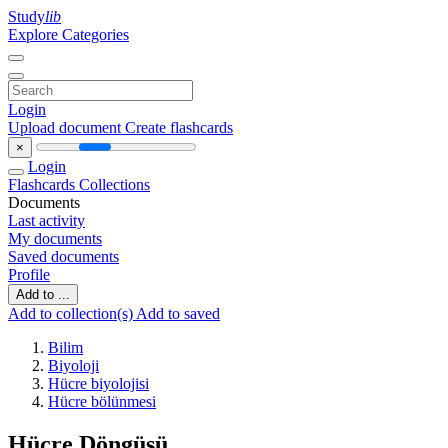
Study
lib
Explore Categories
Login
Upload document
Create flashcards
×
Login
Flashcards
Collections
Documents
Last activity
My documents
Saved documents
Profile
Add to ...
Add to collection(s)
Add to saved
Bilim
Biyoloji
Hücre biyolojisi
Hücre bölünmesi
Hücre Döngüsü