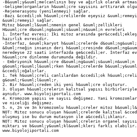
-B&uuml;y&uuml;me(canlının boy ve ağırlık olarak artmas
-Gelişme(organların h&uuml;cre sayısını arttırarak olgu
-Rejenerasyonu (yenilenmeyi) sağlar.
-Bazı &ccedil;ok h&uuml;crelilerde eşeysiz &uuml;remeyi
&uuml;remeyi) sağlar.
Mitoz b&ouml;l&uuml;nmenin genel &ouml;zellikleri
H&uuml;cre d&ouml;ng&uuml;s&uuml;n&uuml;n evreleri
1. İnterfaz evresi: İki mitoz arasında ger&ccedil;ekleş
hazırlık evresidir.
-İnterfaz, &ouml;karyot h&uuml;crelerde d&ouml;ng&uuml;
&Ouml;rneğin insanın deri h&uuml;cresinde d&ouml;ng&uum
neredeyse 22 saati interfazda ge&ccedil;er. İnterfaz ev
h&uuml;cre dinlenme durumunda değildir.
- Embriyonik h&uuml;cre d&ouml;ng&uuml;s&uuml;n&uuml;n 
g&ouml;r&uuml;l&uuml;rken h&uuml;crelerde b&uuml;y&uuml
&ccedil;oğalırlar.
1. Tek h&uuml;creli canlılardan &ccedil;ok h&uuml;crel
g&ouml;r&uuml;l&uuml;r.
2. Bir h&uuml;creden iki yeni h&uuml;cre oluşturur.
3. Oluşan h&uuml;crelerin kalıtsal yapısı birbirleriyle
aynıdır. www.biyolojiportali.com
4. Kromozom yapısı ve sayısı değişmez. Yani kromozomlar
ve niceliği değişmez.
5. n, 2n ve 3n kromozomlu h&uuml;creler mitoz b&ouml;l&
NOT: Mitoz sonucu oluşan h&uuml;crelerde kalıtsal &cced
oluşmuş ise bu durum mutasyon ile a&ccedil;ıklanır.
NOT: Mitoz sonucu oluşan h&uuml;crelerin organel sayısı
miktarı ve b&uuml;y&uuml;kl&uuml;kleri farklı olabilir.