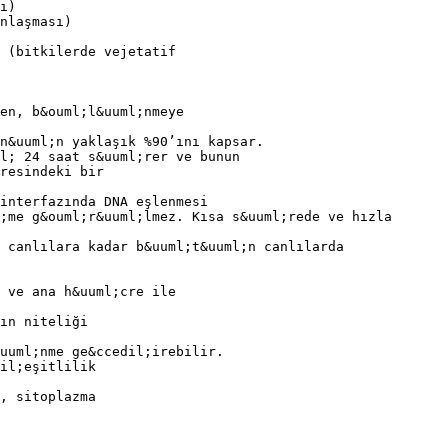
ı)
nlaşması)
 (bitkilerde vejetatif
en, b&ouml;l&uuml;nmeye
n&uuml;n yaklaşık %90’ını kapsar.
l; 24 saat s&uuml;rer ve bunun
resindeki bir
interfazında DNA eşlenmesi
;me g&ouml;r&uuml;lmez. Kısa s&uuml;rede ve hızla
i canlılara kadar b&uuml;t&uuml;n canlılarda
 ve ana h&uuml;cre ile
ın niteliği
uuml;nme ge&ccedil;irebilir.
il;eşitlilik
, sitoplazma