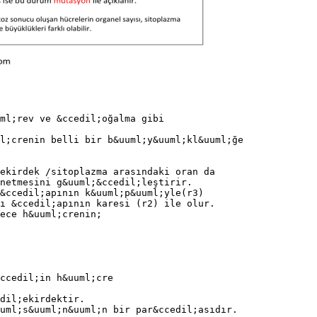
ml;rev ve &ccedil;oğalma gibi
ml;crenin belli bir b&uuml;y&uuml;kl&uuml;ğe
ekirdek /sitoplazma arasındaki oran da
;netmesini g&uuml;&ccedil;leştirir.
&ccedil;apının k&uuml;p&uuml;yle(r3)
ı &ccedil;apının karesi (r2) ile olur.
ece h&uuml;crenin;
&ccedil;in h&uuml;cre
dil;ekirdektir.
uml;s&uuml;n&uuml;n bir par&ccedil;asıdır.