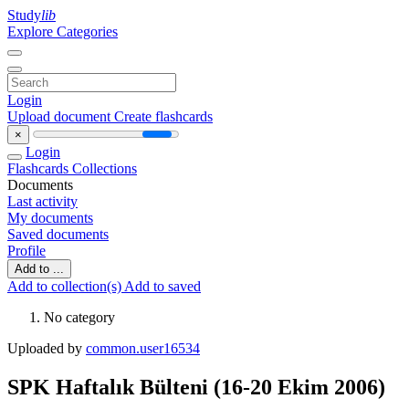
Study
lib
Explore Categories
Login
Upload document
Create flashcards
×
Login
Flashcards
Collections
Documents
Last activity
My documents
Saved documents
Profile
Add to ...
Add to collection(s)
Add to saved
No category
Uploaded by
common.user16534
SPK Haftalık Bülteni (16-20 Ekim 2006)