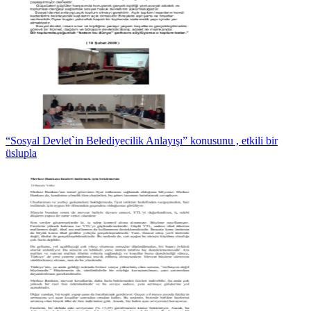
“Sosyal Devlet`in Belediyecilik Anlayışı” konusunu , etkili bir
üslupla