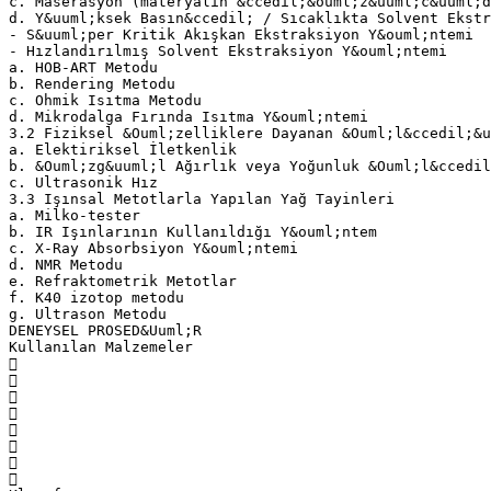
c. Maserasyon (materyalin &ccedil;&ouml;z&uuml;c&uuml;d
d. Y&uuml;ksek Basın&ccedil; / Sıcaklıkta Solvent Ekstr
- S&uuml;per Kritik Akışkan Ekstraksiyon Y&ouml;ntemi
- Hızlandırılmış Solvent Ekstraksiyon Y&ouml;ntemi
a. HOB-ART Metodu
b. Rendering Metodu
c. Ohmik Isıtma Metodu
d. Mikrodalga Fırında Isıtma Y&ouml;ntemi
3.2 Fiziksel &Ouml;zelliklere Dayanan &Ouml;l&ccedil;&u
a. Elektiriksel İletkenlik
b. &Ouml;zg&uuml;l Ağırlık veya Yoğunluk &Ouml;l&ccedil
c. Ultrasonik Hız
3.3 Işınsal Metotlarla Yapılan Yağ Tayinleri
a. Milko-tester
b. IR Işınlarının Kullanıldığı Y&ouml;ntem
c. X-Ray Absorbsiyon Y&ouml;ntemi
d. NMR Metodu
e. Refraktometrik Metotlar
f. K40 izotop metodu
g. Ultrason Metodu
DENEYSEL PROSED&Uuml;R
Kullanılan Malzemeler







