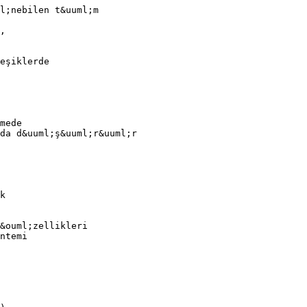
l;nebilen t&uuml;m
,
eşiklerde
mede
da d&uuml;ş&uuml;r&uuml;r
k
&ouml;zellikleri
ntemi