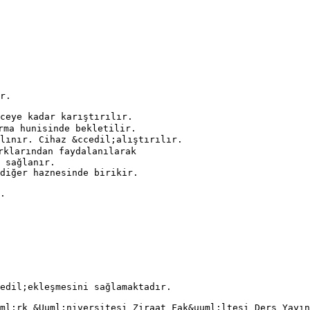
r.
ceye kadar karıştırılır.
rma hunisinde bekletilir.
lınır. Cihaz &ccedil;alıştırılır.
rklarından faydalanılarak
 sağlanır.
diğer haznesinde birikir.
.
edil;ekleşmesini sağlamaktadır.
ml;rk &Uuml;niversitesi Ziraat Fak&uuml;ltesi Ders Yayın