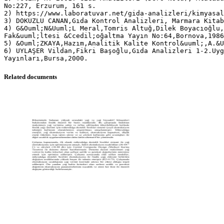
No:227, Erzurum, 161 s.
2) https://www.laboratuvar.net/gida-analizleri/kimyasal
3) DOKUZLU CANAN,Gıda Kontrol Analizleri, Marmara Kitab
4) G&Ouml;N&Uuml;L Meral,Tomris Altuğ,Dilek Boyacıoğlu,
Fak&uuml;ltesi &Ccedil;oğaltma Yayın No:64,Bornova,1986
5) &Ouml;ZKAYA,Hazım,Analitik Kalite Kontrol&uuml;,A.&U
6) UYLAŞER Vildan,Fikri Başoğlu,Gıda Analizleri 1-2.Uyg
Related documents