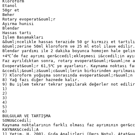
Kloroform
Etanol
50gr et
Beher
Rotary evoperat&ouml;r
Ayırma hunisi
Blendar
Hassas tartı
İşlem Basamakları
&Ouml;ncelikle hassas terazide 50 gr kırmızı et tartılı
&Uuml;zerine 50ml kloroform ve 25 ml etol ilave edilir.
Blendar yardımı ile 2 dakika boyunca homojen hale gelin
+4℃’de faz ayrımı ger&ccedil;ekleşmesi i&ccedil;in ayı
Faz ayrıldıktan sonra, rotary evoperat&ouml;r&uuml;ne a
Evoperat&ouml;r 61,5℃ ye ayarlanır. Kaynama noktası fa
&ccedil;&ouml;z&uuml;c&uuml;lerin birbirinden ayrılması
7) Kloroform yoğuşma sonrasında evoperat&ouml;r&uuml;n 
8) Yağ fazı diğer haznede kalır.
9) Bu işlem tekrar tekrar yapılarak değerler not edilir
1)
2)
3)
4)
5)
6)
BULGULAR VE TARTIŞMA
SONU&Ccedil;
Kaynama noktalarının farklı olması faz ayrımının ger&cc
KAYNAK&Ccedil;A
1) Yetim, H. 2001. Gıda Analizleri (Ders Notu), Atat&uu