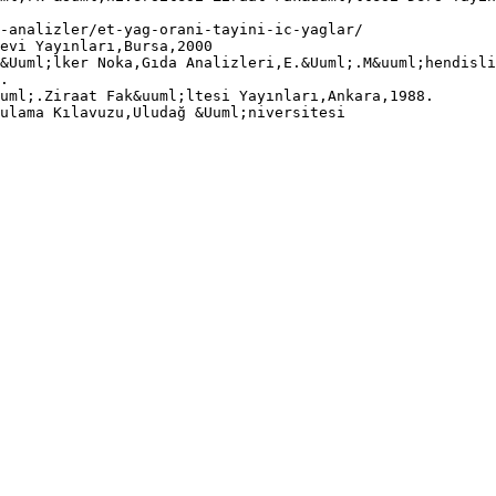
-analizler/et-yag-orani-tayini-ic-yaglar/
evi Yayınları,Bursa,2000
&Uuml;lker Noka,Gıda Analizleri,E.&Uuml;.M&uuml;hendisli
.
uml;.Ziraat Fak&uuml;ltesi Yayınları,Ankara,1988.
ulama Kılavuzu,Uludağ &Uuml;niversitesi