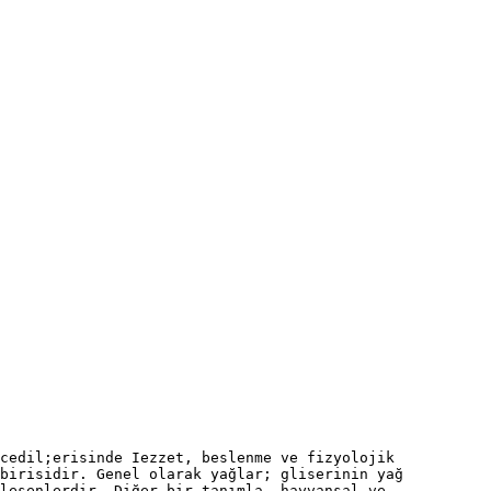
cedil;erisinde Iezzet, beslenme ve fizyolojik
birisidir. Genel olarak yağlar; gliserinin yağ
leşenlerdir. Diğer bir tanımla, hayvansal ve