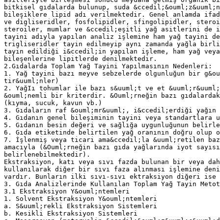
bitkisel gıdalarda bulunup, suda &ccedil;&ouml;z&uuml;n
bileşiklere lipid adı verilmektedir. Genel anlamda ifad
ve digliseridler, fosfolipidler, sfingolipidler, steroi
steroiler, mumlar ve &ccedil;eşitli yağ asitlerini de i
tayini adıyla yapılan analiz işlemine ham yağ tayini de
trigliseridler tayin edilmeyip aynı zamanda yağla birli
tayin edildiği i&ccedil;in yapılan işleme, ham yağ veya
bileşenlerine lipitlerde denilmektedir.
2.Gıdalarda Toplam Yağ Tayini Yapılmasının Nedenleri:
1. Yağ tayini bazı meyve sebzelerde olgunluğun bir g&ou
tir&uuml;nler)
2. YağIı tohumlar ile bazı s&uuml;t ve et &uuml;r&uuml;
&ouml;nemli bir kriterdir. &Ouml;rneğin bazı gıdalardak
(kıyma, sucuk, kavun vb.)
3. Gıdaların raf &ouml;mr&uuml;, i&ccedil;erdiği yağın 
4. Gıdanın genel bileşiminin tayini veya standartlara u
5. Gıdanın besin değeri ve sağlığa uygunluğunun belirle
6. Gıda etiketinde belirtilen yağ oranının doğru olup o
7. İşlenmiş veya ticari ama&ccedil;la &uuml;retilen baz
amacıyla (&Ouml;rneğin bazı gıda yağlarında iyot sayısı
belirlenebilmektedir).
Ekstraksiyon, katı veya sıvı fazda bulunan bir veya dah
kullanılarak diğer bir sıvı faza alınması işlemine deni
vardır. Bunların ilki sıvı-sıvı ektraksiyon diğeri ise 
3. Gıda Analizlerinde Kullanılan Toplam Yağ Tayin Metot
3.1 Ekstraksiyon Y&ouml;ntemleri
1. Solvent Ekstraksiyon Y&ouml;ntemleri
a. S&uuml;rekli Ekstraksiyon Sistemleri
b. Kesikli Ekstraksiyon Sistemleri