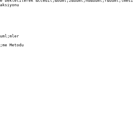
e bekletilerek &ccedil;&ouml;z&uuml;nd&uuml;r&uuml;lmesi
aksiyonu
uml;mler
;me Metodu