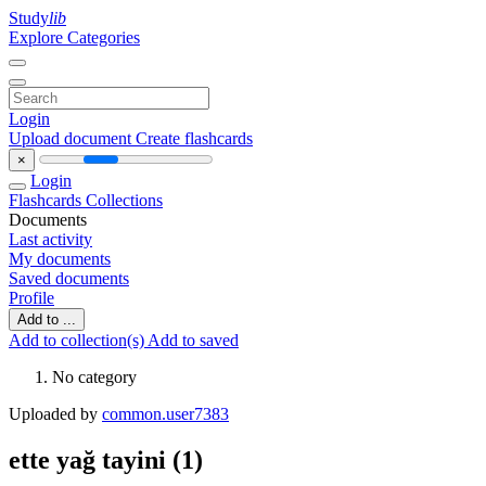
Study
lib
Explore Categories
Login
Upload document
Create flashcards
×
Login
Flashcards
Collections
Documents
Last activity
My documents
Saved documents
Profile
Add to ...
Add to collection(s)
Add to saved
No category
Uploaded by
common.user7383
ette yağ tayini (1)