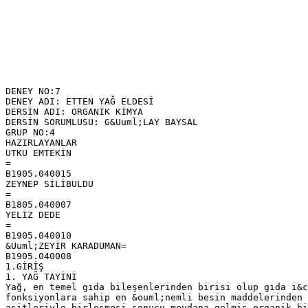
DENEY NO:7
DENEY ADI: ETTEN YAĞ ELDESİ
DERSİN ADI: ORGANİK KİMYA
DERSİN SORUMLUSU: G&Uuml;LAY BAYSAL
GRUP NO:4
HAZIRLAYANLAR
UTKU EMTEKİN
=
B1905.040015
ZEYNEP SİLİBULDU
=
B1805.040007
YELİZ DEDE
=
B1905.040010
&Uuml;ZEYİR KARADUMAN=
B1905.040008
1.GİRİŞ
1. YAĞ TAYİNİ
Yağ, en temel gıda bileşenlerinden birisi olup gıda i&c
fonksiyonlara sahip en &ouml;nemli besin maddelerinden 
asitleriyle birleşmesi sonucu meydana gelmiş organik bi