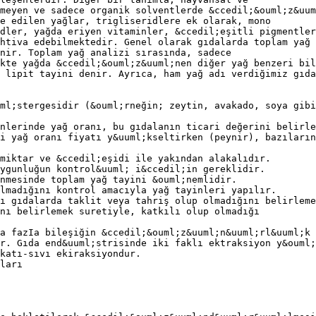
meyen ve sadece organik solventlerde &ccedil;&ouml;z&uum
e edilen yağlar, trigliseridlere ek olarak, mono
dler, yağda eriyen vitaminler, &ccedil;eşitli pigmentler
htiva edebilmektedir. Genel olarak gıdalarda toplam yağ
nir. Toplam yağ analizi sırasında, sadece
kte yağda &ccedil;&ouml;z&uuml;nen diğer yağ benzeri bil
 lipit tayini denir. Ayrıca, ham yağ adı verdiğimiz gıda
ml;stergesidir (&ouml;rneğin; zeytin, avakado, soya gibi
nlerinde yağ oranı, bu gıdalanın ticari değerini belirle
i yağ oranı fiyatı y&uuml;kseltirken (peynir), bazıların
miktar ve &ccedil;eşidi ile yakından alakalıdır.
ygunluğun kontrol&uuml; i&ccedil;in gereklidir.
nmesinde toplam yağ tayini &ouml;nemlidir.
lmadığını kontrol amacıyla yağ tayinleri yapılır.
ı gıdalarda taklit veya tahriş olup olmadığını belirleme
nı belirlemek suretiyle, katkılı olup olmadığı
a fazIa bileşiğin &ccedil;&ouml;z&uuml;n&uuml;rl&uuml;k 
r. Gıda end&uuml;strisinde iki faklı ektraksiyon y&ouml;
katı-sıvı ekiraksiyondur.
ları