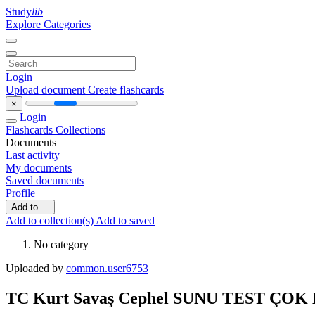
Study
lib
Explore Categories
Login
Upload document
Create flashcards
×
Login
Flashcards
Collections
Documents
Last activity
My documents
Saved documents
Profile
Add to ...
Add to collection(s)
Add to saved
No category
Uploaded by
common.user6753
TC Kurt Savaş Cephel SUNU TEST ÇOK 