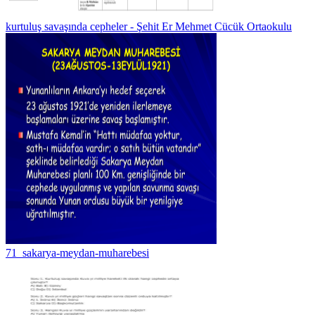
kurtuluş savaşında cepheler - Şehit Er Mehmet Cücük Ortaokulu
71_sakarya-meydan-muharebesi