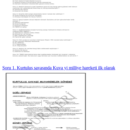
Soru 1. Kurtuluş savaşında Kuva yi milliye hareketi ilk olarak