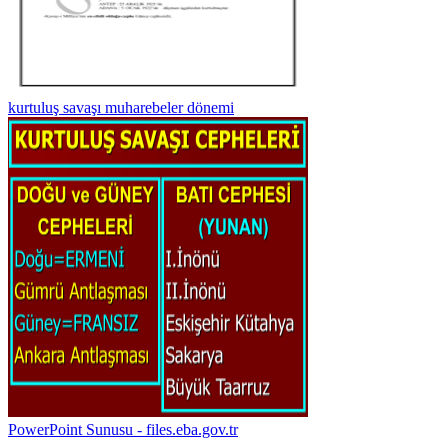
kurtuluş savaşı muharebeler dönemi
PowerPoint Sunusu - files.eba.gov.tr