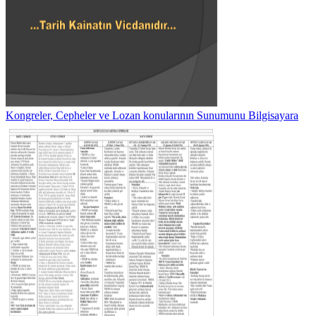
Kongreler, Cepheler ve Lozan konularının Sunumunu Bilgisayara